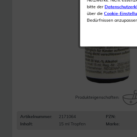
Netzwerke. Nicht essenzi
bitte der
Datenschutzerk
über die
Cookie-Einstell
Bedürfnissen anzupassen 
Produkteigenschaften:
Artikelnummer:
2171064
PZN:
Inhalt:
15 ml Tropfen
Marke: