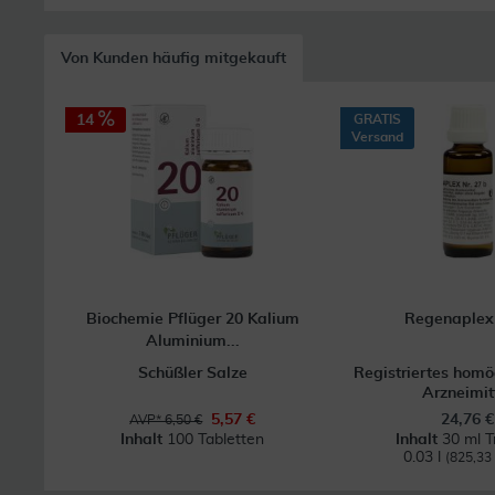
Von Kunden häufig mitgekauft
14
GRATIS
Versand
Biochemie Pflüger 20 Kalium
Regenaplex
Aluminium...
Schüßler Salze
Registriertes hom
Arzneimit
5,57 €
24,76 €
AVP* 6,50 €
Inhalt
100 Tabletten
Inhalt
30 ml T
0.03 l
(825,33 €