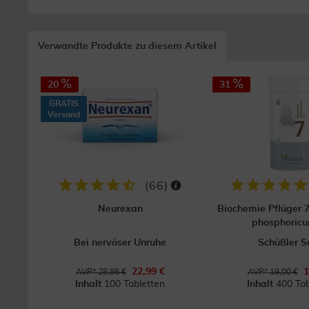
Verwandte Produkte zu diesem Artikel
20
31
GRATIS
Versand
(
66
)
Neurexan
Biochemie Pflüger
phosphoric
Bei nervöser Unruhe
Schüßler S
22,99 €
1
AVP* 28,86 €
AVP* 19,00 €
Inhalt
100 Tabletten
Inhalt
400 Tab