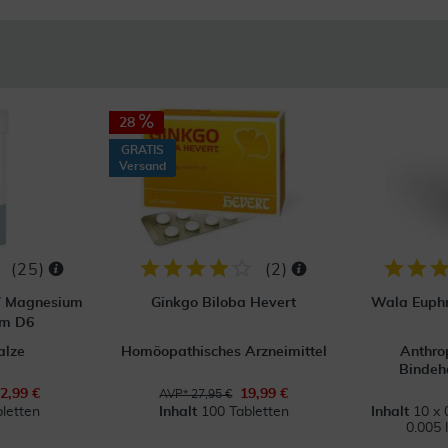
28
GRATIS
Versand
(
25
)
(
2
)
 7 Magnesium
Ginkgo Biloba Hevert
Wala Euphr
um D6
alze
Homöopathisches Arzneimittel
Anthro
Bindeh
2,99 €
19,99 €
AVP* 27,95 €
letten
Inhalt
100 Tabletten
Inhalt
10 x 
0.005 