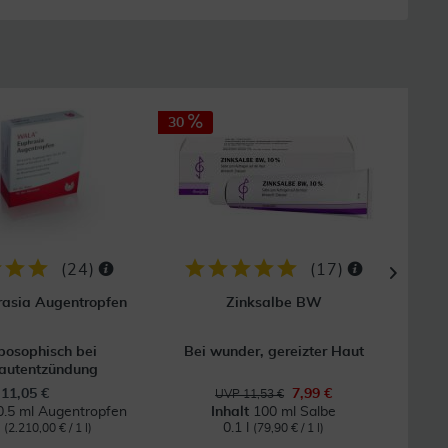
30
32
(
24
)
(
17
)
asia Augentropfen
Zinksalbe BW
posophisch bei
Bei wunder, gereizter Haut
Hom
autentzündung
11,05 €
7,99 €
UVP 11,53 €
0.5 ml Augentropfen
Inhalt
100 ml Salbe
l
0.1 l
(2.210,00 € / 1 l)
(79,90 € / 1 l)