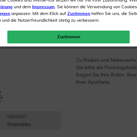
elle Cookies und Werbe-IDs setzen wir nur mit Ihrer Zustimmung. We
Inhalt
15 ml Tropfen
lärung
und dem
Impressum
. Sie können die Verwendung von Cookie
ungen
anpassen. Mit dem Klick auf
Zustimmen
helfen Sie uns, die Seit
Menge:
und die Nutzerfreundlichkeit stetig zu verbessern.
Gratis Versand ab 19 €
Zustimmen
Zu Risiken und Nebenwirk
Sie bitte die Packungsbei
fragen Sie Ihre Ärztin, Ihre
Ihrer Apotheke.
02642027
Regenaplex