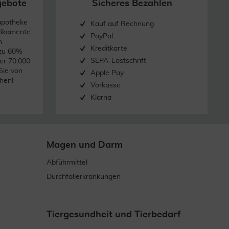
gebote
Sicheres Bezahlen
apotheke
Kauf auf Rechnung
dikamente
PayPal
n
Kreditkarte
 zu 60%
SEPA-Lastschrift
er 70.000
Sie von
Apple Pay
hen!
Vorkasse
Klarna
Magen und Darm
Abführmittel
Durchfallerkrankungen
Tiergesundheit und Tierbedarf