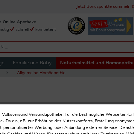
Jetzt Bonuspunkte sammeln &
e Online Apotheke
nstig
schnell
kompetent
ge
Familie und Baby
Naturheilmittel und Homöopathi
Allgemeine Homöopathie
Regenaplex 16 Tr
r Volksversand Versandapotheke! Für die bestmögliche Webseiten-Er
-IDs ein, z.B. zur Erhöhung des Nutzerkomforts, Erstellung anonymer 
Homöopathisches Arznei
ht-personalisierter Werbung, oder Anbindung externer Service-Dienstle