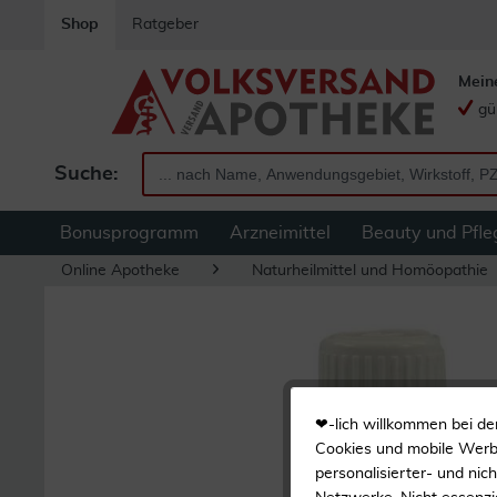
Shop
Ratgeber
Mein
gü
Suche:
Bonusprogramm
Arzneimittel
Beauty und Pfle
Online Apotheke
Naturheilmittel und Homöopathie
❤-lich willkommen bei de
Cookies und mobile Werbe
personalisierter- und nic