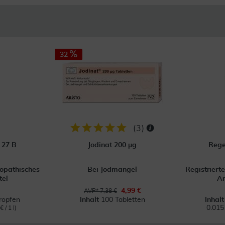
32
(
3
)
 27 B
Jodinat 200 µg
Rege
öopathisches
Bei Jodmangel
Registriert
tel
Ar
4,99 €
AVP* 7,38 €
ropfen
Inhalt
100 Tabletten
Inhal
0.015
 / 1 l)