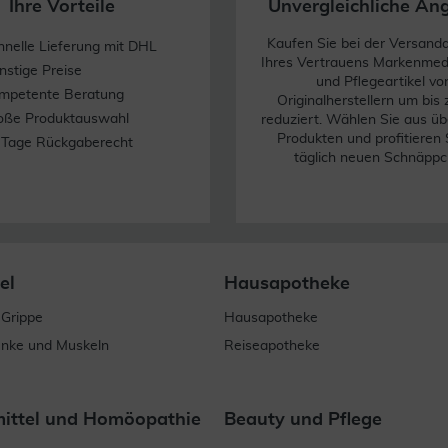
Ihre Vorteile
Unvergleichliche An
Kaufen Sie bei der Versand
hnelle Lieferung mit DHL
Ihres Vertrauens Markenme
nstige Preise
und Pflegeartikel vo
mpetente Beratung
Originalherstellern um bis
oße Produktauswahl
reduziert. Wählen Sie aus üb
Produkten und profitieren 
 Tage Rückgaberecht
täglich neuen Schnäppc
el
Hausapotheke
 Grippe
Hausapotheke
enke und Muskeln
Reiseapotheke
mittel und Homöopathie
Beauty und Pflege