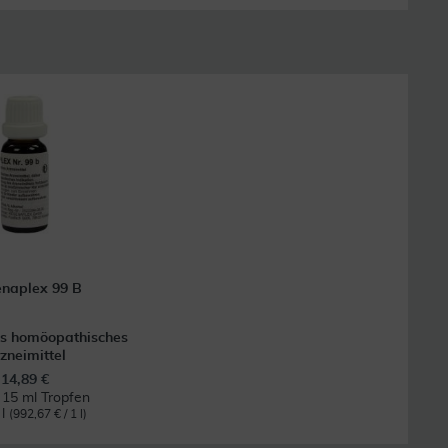
naplex 99 B
es homöopathisches
zneimittel
14,89 €
t
15 ml Tropfen
 l
(992,67 € / 1 l)