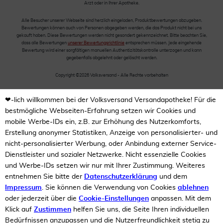
Arzt oder in Ihrer Apotheke.
Alle Besucher unserer Webseite sind herzlich eingeladen, Produktbewertungen abzugeben.
Bewertungen können auch von Personen abgegeben werden, die das Produkt nicht bei uns
gekauft haben. Diese Bewertungen werden nicht gesondert gekennzeichnet. Bitte beachten Sie,
dass alle Bewertungen
unserer Bewertungsrichtlinie
entsprechen müssen. Jede eingehende
Bewertung wird einer sorgfältigen manuellen Authentizitätskontrolle unterzogen und kann
gegebenfalls abgelehnt oder gelöscht werden.
Copyright ©2026 Volksversand - Alle Rechte vorbehalten
❤-lich willkommen bei der Volksversand Versandapotheke! Für die
bestmögliche Webseiten-Erfahrung setzen wir Cookies und
mobile Werbe-IDs ein, z.B. zur Erhöhung des Nutzerkomforts,
Erstellung anonymer Statistiken, Anzeige von personalisierter- und
nicht-personalisierter Werbung, oder Anbindung externer Service-
Dienstleister und sozialer Netzwerke. Nicht essenzielle Cookies
und Werbe-IDs setzen wir nur mit Ihrer Zustimmung. Weiteres
entnehmen Sie bitte der
Datenschutzerklärung
und dem
Impressum
. Sie können die Verwendung von Cookies
ablehnen
oder jederzeit über die
Cookie-Einstellungen
anpassen. Mit dem
Klick auf
Zustimmen
helfen Sie uns, die Seite Ihren individuellen
Bedürfnissen anzupassen und die Nutzerfreundlichkeit stetig zu