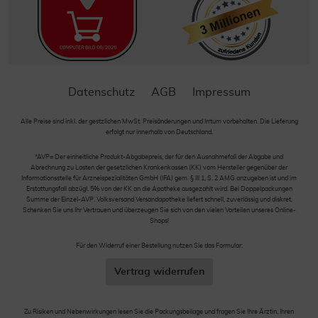
Datenschutz
AGB
Impressum
Alle Preise sind inkl. der gestzlichen MwSt. Preisänderungen und Irrtum vorbehalten. Die Lieferung
erfolgt nur innerhalb von Deutschland.
*AVP= Der einheitliche Produkt-Abgabepreis, der für den Ausnahmefall der Abgabe und
Abrechnung zu Lasten der gesetzlichen Krankenkassen (KK) vom Hersteller gegenüber der
Informationsstelle für Arzneispezialitäten GmbH (IFA) gem. § III 1, S. 2 AMG anzugeben ist und im
Erstattungsfall abzügl. 5% von der KK an die Apotheke ausgezahlt wird. Bei Doppelpackungen
Summe der Einzel-AVP. Volksversand Versandapotheke liefert schnell, zuverlässig und diskret.
Schenken Sie uns Ihr Vertrauen und überzeugen Sie sich von den vielen Vorteilen unseres Online-
Shops!
Für den Widerruf einer Bestellung nutzen Sie das Formular:
Vertrag widerrufen
Zu Risiken und Nebenwirkungen lesen Sie die Packungsbeilage und fragen Sie Ihre Ärztin, Ihren