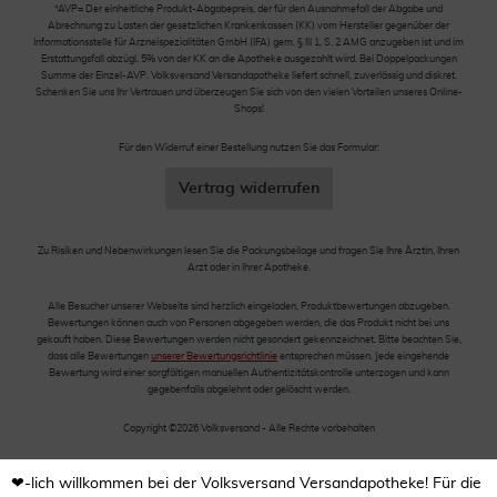
*AVP= Der einheitliche Produkt-Abgabepreis, der für den Ausnahmefall der Abgabe und
Abrechnung zu Lasten der gesetzlichen Krankenkassen (KK) vom Hersteller gegenüber der
Informationsstelle für Arzneispezialitäten GmbH (IFA) gem. § III 1, S. 2 AMG anzugeben ist und im
Erstattungsfall abzügl. 5% von der KK an die Apotheke ausgezahlt wird. Bei Doppelpackungen
Summe der Einzel-AVP. Volksversand Versandapotheke liefert schnell, zuverlässig und diskret.
Schenken Sie uns Ihr Vertrauen und überzeugen Sie sich von den vielen Vorteilen unseres Online-
Shops!
Für den Widerruf einer Bestellung nutzen Sie das Formular:
Vertrag widerrufen
Zu Risiken und Nebenwirkungen lesen Sie die Packungsbeilage und fragen Sie Ihre Ärztin, Ihren
Arzt oder in Ihrer Apotheke.
Alle Besucher unserer Webseite sind herzlich eingeladen, Produktbewertungen abzugeben.
Bewertungen können auch von Personen abgegeben werden, die das Produkt nicht bei uns
gekauft haben. Diese Bewertungen werden nicht gesondert gekennzeichnet. Bitte beachten Sie,
dass alle Bewertungen
unserer Bewertungsrichtlinie
entsprechen müssen. Jede eingehende
Bewertung wird einer sorgfältigen manuellen Authentizitätskontrolle unterzogen und kann
gegebenfalls abgelehnt oder gelöscht werden.
Copyright ©2026 Volksversand - Alle Rechte vorbehalten
❤-lich willkommen bei der Volksversand Versandapotheke! Für die