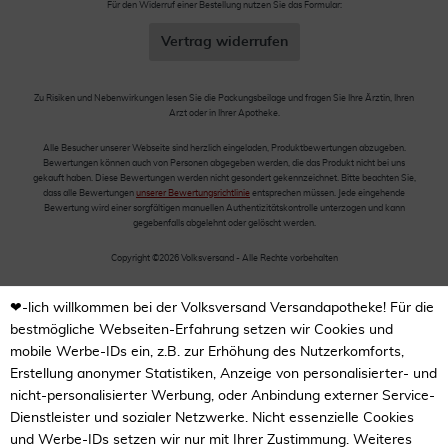
Für den Widerruf einer Bestellung nutzen Sie das Formular:
Vertrag widerrufen
Zu Risiken und Nebenwirkungen lesen Sie die Packungsbeilage und fragen Sie Ihre Ärztin, Ihren
Arzt oder in Ihrer Apotheke.
Alle Besucher unserer Webseite sind herzlich eingeladen, Produktbewertungen abzugeben.
Bewertungen können auch von Personen abgegeben werden, die das Produkt nicht bei uns
gekauft haben. Diese Bewertungen werden nicht gesondert gekennzeichnet. Bitte beachten Sie,
dass alle Bewertungen
unserer Bewertungsrichtlinie
entsprechen müssen. Jede eingehende
Bewertung wird einer sorgfältigen manuellen Authentizitätskontrolle unterzogen und kann
gegebenfalls abgelehnt oder gelöscht werden.
Copyright ©2026 Volksversand - Alle Rechte vorbehalten
❤-lich willkommen bei der Volksversand Versandapotheke! Für die
bestmögliche Webseiten-Erfahrung setzen wir Cookies und
mobile Werbe-IDs ein, z.B. zur Erhöhung des Nutzerkomforts,
Erstellung anonymer Statistiken, Anzeige von personalisierter- und
nicht-personalisierter Werbung, oder Anbindung externer Service-
Dienstleister und sozialer Netzwerke. Nicht essenzielle Cookies
und Werbe-IDs setzen wir nur mit Ihrer Zustimmung. Weiteres