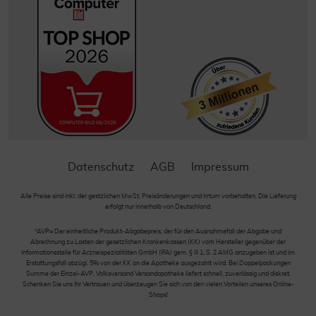
Datenschutz
AGB
Impressum
Alle Preise sind inkl. der gestzlichen MwSt. Preisänderungen und Irrtum vorbehalten. Die Lieferung
erfolgt nur innerhalb von Deutschland.
*AVP= Der einheitliche Produkt-Abgabepreis, der für den Ausnahmefall der Abgabe und
Abrechnung zu Lasten der gesetzlichen Krankenkassen (KK) vom Hersteller gegenüber der
Informationsstelle für Arzneispezialitäten GmbH (IFA) gem. § III 1, S. 2 AMG anzugeben ist und im
Erstattungsfall abzügl. 5% von der KK an die Apotheke ausgezahlt wird. Bei Doppelpackungen
Summe der Einzel-AVP. Volksversand Versandapotheke liefert schnell, zuverlässig und diskret.
Schenken Sie uns Ihr Vertrauen und überzeugen Sie sich von den vielen Vorteilen unseres Online-
Shops!