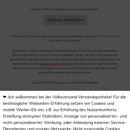
Für den Widerruf einer Bestellung nutzen Sie das Formular:
Vertrag widerrufen
Zu Risiken und Nebenwirkungen lesen Sie die Packungsbeilage und fragen Sie Ihre Ärztin, Ihren
Arzt oder in Ihrer Apotheke.
Alle Besucher unserer Webseite sind herzlich eingeladen, Produktbewertungen abzugeben.
Bewertungen können auch von Personen abgegeben werden, die das Produkt nicht bei uns
gekauft haben. Diese Bewertungen werden nicht gesondert gekennzeichnet. Bitte beachten Sie,
dass alle Bewertungen
unserer Bewertungsrichtlinie
entsprechen müssen. Jede eingehende
Bewertung wird einer sorgfältigen manuellen Authentizitätskontrolle unterzogen und kann
gegebenfalls abgelehnt oder gelöscht werden.
Copyright ©2026 Volksversand - Alle Rechte vorbehalten
❤-lich willkommen bei der Volksversand Versandapotheke! Für die
bestmögliche Webseiten-Erfahrung setzen wir Cookies und
mobile Werbe-IDs ein, z.B. zur Erhöhung des Nutzerkomforts,
Erstellung anonymer Statistiken, Anzeige von personalisierter- und
nicht-personalisierter Werbung, oder Anbindung externer Service-
Dienstleister und sozialer Netzwerke. Nicht essenzielle Cookies