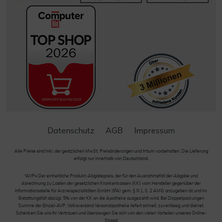
Datenschutz
AGB
Impressum
Alle Preise sind inkl. der gestzlichen MwSt. Preisänderungen und Irrtum vorbehalten. Die Lieferung
erfolgt nur innerhalb von Deutschland.
*AVP= Der einheitliche Produkt-Abgabepreis, der für den Ausnahmefall der Abgabe und
Abrechnung zu Lasten der gesetzlichen Krankenkassen (KK) vom Hersteller gegenüber der
Informationsstelle für Arzneispezialitäten GmbH (IFA) gem. § III 1, S. 2 AMG anzugeben ist und im
Erstattungsfall abzügl. 5% von der KK an die Apotheke ausgezahlt wird. Bei Doppelpackungen
Summe der Einzel-AVP. Volksversand Versandapotheke liefert schnell, zuverlässig und diskret.
Schenken Sie uns Ihr Vertrauen und überzeugen Sie sich von den vielen Vorteilen unseres Online-
Shops!