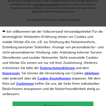
gekauft haben. Diese Bewertungen werden nicht gesondert gekennzeichnet. Bitte beachten Sie,
dass alle Bewertungen
unserer Bewertungsrichtlinie
entsprechen müssen. Jede eingehende
Bewertung wird einer sorgfältigen manuellen Authentizitätskontrolle unterzogen und kann
gegebenfalls abgelehnt oder gelöscht werden.
Copyright ©2026 Volksversand - Alle Rechte vorbehalten
❤-lich willkommen bei der Volksversand Versandapotheke! Für die
bestmögliche Webseiten-Erfahrung setzen wir Cookies und
mobile Werbe-IDs ein, z.B. zur Erhöhung des Nutzerkomforts,
Erstellung anonymer Statistiken, Anzeige von personalisierter- und
nicht-personalisierter Werbung, oder Anbindung externer Service-
Dienstleister und sozialer Netzwerke. Nicht essenzielle Cookies
und Werbe-IDs setzen wir nur mit Ihrer Zustimmung. Weiteres
entnehmen Sie bitte der
Datenschutzerklärung
und dem
Impressum
. Sie können die Verwendung von Cookies
ablehnen
oder jederzeit über die
Cookie-Einstellungen
anpassen. Mit dem
Klick auf
Zustimmen
helfen Sie uns, die Seite Ihren individuellen
Bedürfnissen anzupassen und die Nutzerfreundlichkeit stetig zu
verbessern.