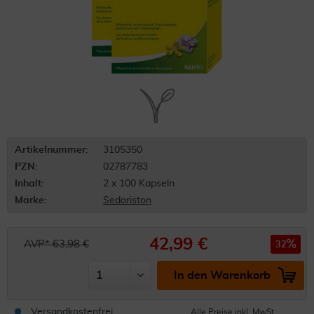
Artikelnummer:
3105350
PZN:
02787783
Inhalt:
2 x 100 Kapseln
Marke:
Sedariston
42,99 €
AVP* 63,98 €
32
In den Warenkorb
Versandkostenfrei
Alle Preise inkl. MwSt.