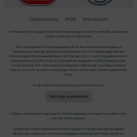
Datenschutz
AGB
Impressum
Alle Preise sind inkl. der gestzlichen MwSt. Preisänderungen und Irrtum vorbehalten. Die Lieferung
erfolgt nur innerhalb von Deutschland.
*AVP= Der einheitliche Produkt-Abgabepreis, der für den Ausnahmefall der Abgabe und
Abrechnung zu Lasten der gesetzlichen Krankenkassen (KK) vom Hersteller gegenüber der
Informationsstelle für Arzneispezialitäten GmbH (IFA) gem. § III 1, S. 2 AMG anzugeben ist und im
Erstattungsfall abzügl. 5% von der KK an die Apotheke ausgezahlt wird. Bei Doppelpackungen
Summe der Einzel-AVP. Volksversand Versandapotheke liefert schnell, zuverlässig und diskret.
Schenken Sie uns Ihr Vertrauen und überzeugen Sie sich von den vielen Vorteilen unseres Online-
Shops!
Für den Widerruf einer Bestellung nutzen Sie das Formular:
Vertrag widerrufen
Zu Risiken und Nebenwirkungen lesen Sie die Packungsbeilage und fragen Sie Ihre Ärztin, Ihren
Arzt oder in Ihrer Apotheke.
Alle Besucher unserer Webseite sind herzlich eingeladen, Produktbewertungen abzugeben.
Bewertungen können auch von Personen abgegeben werden, die das Produkt nicht bei uns