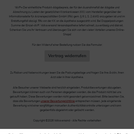
*AVP= Der einheitliche Produkt-Abgabepreis, der für den Ausnahmefall der Abgabe und
Abrechnung zu Lasten der gesetzlichen Krankenkassen (KK) vom Hersteller gegenüber der
Informationsstelle für Arzneispezialitäten GmbH (IFA) gem. § III 1, S. 2 AMG anzugeben ist und im
Erstattungsfall abzügl. 5% von der KK an die Apotheke ausgezahlt wird. Bei Doppelpackungen
Summe der Einzel-AVP. Volksversand Versandapotheke liefert schnell, zuverlässig und diskret.
Schenken Sie uns Ihr Vertrauen und überzeugen Sie sich von den vielen Vorteilen unseres Online-
Shops!
Für den Widerruf einer Bestellung nutzen Sie das Formular:
Vertrag widerrufen
Zu Risiken und Nebenwirkungen lesen Sie die Packungsbeilage und fragen Sie Ihre Ärztin, Ihren
Arzt oder in Ihrer Apotheke.
Alle Besucher unserer Webseite sind herzlich eingeladen, Produktbewertungen abzugeben.
Bewertungen können auch von Personen abgegeben werden, die das Produkt nicht bei uns
gekauft haben. Diese Bewertungen werden nicht gesondert gekennzeichnet. Bitte beachten Sie,
dass alle Bewertungen
unserer Bewertungsrichtlinie
entsprechen müssen. Jede eingehende
Bewertung wird einer sorgfältigen manuellen Authentizitätskontrolle unterzogen und kann
gegebenfalls abgelehnt oder gelöscht werden.
Copyright ©2026 Volksversand - Alle Rechte vorbehalten