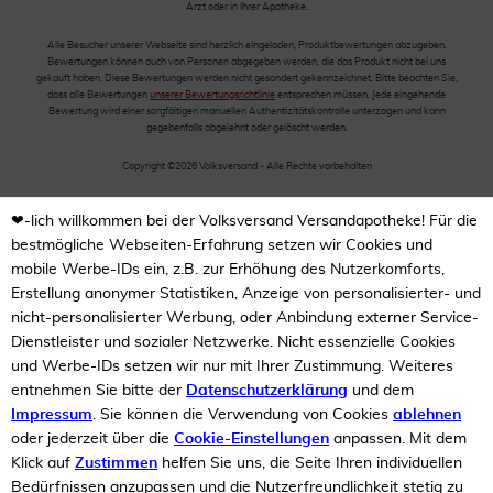
Arzt oder in Ihrer Apotheke.
Alle Besucher unserer Webseite sind herzlich eingeladen, Produktbewertungen abzugeben.
Bewertungen können auch von Personen abgegeben werden, die das Produkt nicht bei uns
gekauft haben. Diese Bewertungen werden nicht gesondert gekennzeichnet. Bitte beachten Sie,
dass alle Bewertungen
unserer Bewertungsrichtlinie
entsprechen müssen. Jede eingehende
Bewertung wird einer sorgfältigen manuellen Authentizitätskontrolle unterzogen und kann
gegebenfalls abgelehnt oder gelöscht werden.
Copyright ©2026 Volksversand - Alle Rechte vorbehalten
❤-lich willkommen bei der Volksversand Versandapotheke! Für die
bestmögliche Webseiten-Erfahrung setzen wir Cookies und
mobile Werbe-IDs ein, z.B. zur Erhöhung des Nutzerkomforts,
Erstellung anonymer Statistiken, Anzeige von personalisierter- und
nicht-personalisierter Werbung, oder Anbindung externer Service-
Dienstleister und sozialer Netzwerke. Nicht essenzielle Cookies
und Werbe-IDs setzen wir nur mit Ihrer Zustimmung. Weiteres
entnehmen Sie bitte der
Datenschutzerklärung
und dem
Impressum
. Sie können die Verwendung von Cookies
ablehnen
oder jederzeit über die
Cookie-Einstellungen
anpassen. Mit dem
Klick auf
Zustimmen
helfen Sie uns, die Seite Ihren individuellen
Bedürfnissen anzupassen und die Nutzerfreundlichkeit stetig zu