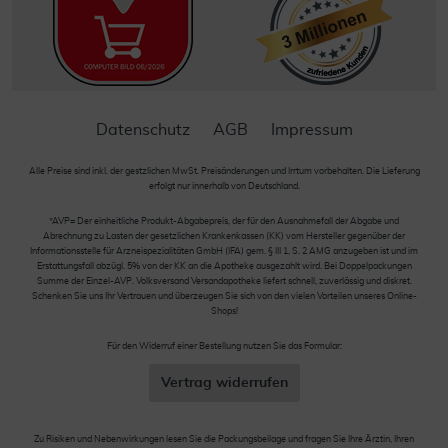
Datenschutz
AGB
Impressum
Alle Preise sind inkl. der gestzlichen MwSt. Preisänderungen und Irrtum vorbehalten. Die Lieferung
erfolgt nur innerhalb von Deutschland.
*AVP= Der einheitliche Produkt-Abgabepreis, der für den Ausnahmefall der Abgabe und
Abrechnung zu Lasten der gesetzlichen Krankenkassen (KK) vom Hersteller gegenüber der
Informationsstelle für Arzneispezialitäten GmbH (IFA) gem. § III 1, S. 2 AMG anzugeben ist und im
Erstattungsfall abzügl. 5% von der KK an die Apotheke ausgezahlt wird. Bei Doppelpackungen
Summe der Einzel-AVP. Volksversand Versandapotheke liefert schnell, zuverlässig und diskret.
Schenken Sie uns Ihr Vertrauen und überzeugen Sie sich von den vielen Vorteilen unseres Online-
Shops!
Für den Widerruf einer Bestellung nutzen Sie das Formular:
Vertrag widerrufen
Zu Risiken und Nebenwirkungen lesen Sie die Packungsbeilage und fragen Sie Ihre Ärztin, Ihren