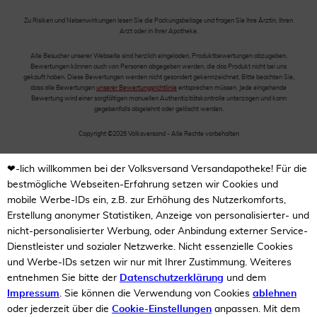
Zu Risiken und Nebenwirkungen lesen Sie die Packungsbeilage und fragen Sie Ihre Ärztin, Ihren
Arzt oder in Ihrer Apotheke.
Alle Besucher unserer Webseite sind herzlich eingeladen, Produktbewertungen abzugeben.
Bewertungen können auch von Personen abgegeben werden, die das Produkt nicht bei uns
gekauft haben. Diese Bewertungen werden nicht gesondert gekennzeichnet. Bitte beachten Sie,
dass alle Bewertungen
unserer Bewertungsrichtlinie
entsprechen müssen. Jede eingehende
Bewertung wird einer sorgfältigen manuellen Authentizitätskontrolle unterzogen und kann
gegebenfalls abgelehnt oder gelöscht werden.
Copyright ©2026 Volksversand - Alle Rechte vorbehalten
❤-lich willkommen bei der Volksversand Versandapotheke! Für die
bestmögliche Webseiten-Erfahrung setzen wir Cookies und
mobile Werbe-IDs ein, z.B. zur Erhöhung des Nutzerkomforts,
Erstellung anonymer Statistiken, Anzeige von personalisierter- und
nicht-personalisierter Werbung, oder Anbindung externer Service-
Dienstleister und sozialer Netzwerke. Nicht essenzielle Cookies
und Werbe-IDs setzen wir nur mit Ihrer Zustimmung. Weiteres
entnehmen Sie bitte der
Datenschutzerklärung
und dem
Impressum
. Sie können die Verwendung von Cookies
ablehnen
oder jederzeit über die
Cookie-Einstellungen
anpassen. Mit dem