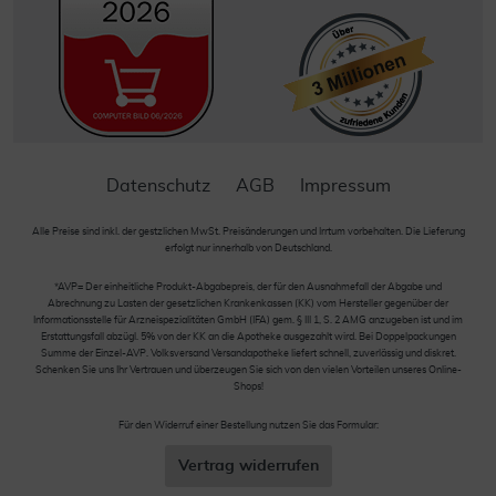
Datenschutz
AGB
Impressum
Alle Preise sind inkl. der gestzlichen MwSt. Preisänderungen und Irrtum vorbehalten. Die Lieferung
erfolgt nur innerhalb von Deutschland.
*AVP= Der einheitliche Produkt-Abgabepreis, der für den Ausnahmefall der Abgabe und
Abrechnung zu Lasten der gesetzlichen Krankenkassen (KK) vom Hersteller gegenüber der
Informationsstelle für Arzneispezialitäten GmbH (IFA) gem. § III 1, S. 2 AMG anzugeben ist und im
Erstattungsfall abzügl. 5% von der KK an die Apotheke ausgezahlt wird. Bei Doppelpackungen
Summe der Einzel-AVP. Volksversand Versandapotheke liefert schnell, zuverlässig und diskret.
Schenken Sie uns Ihr Vertrauen und überzeugen Sie sich von den vielen Vorteilen unseres Online-
Shops!
Für den Widerruf einer Bestellung nutzen Sie das Formular:
Vertrag widerrufen