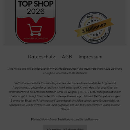
Datenschutz
AGB
Impressum
Alle Preise sind inkl. der gestzlichen MwSt. Preisänderungen und Irrtum vorbehalten. Die Lieferung
erfolgt nur innerhalb von Deutschland.
*AVP= Der einheitliche Produkt-Abgabepreis, der für den Ausnahmefall der Abgabe und
Abrechnung zu Lasten der gesetzlichen Krankenkassen (KK) vom Hersteller gegenüber der
Informationsstelle für Arzneispezialitäten GmbH (IFA) gem. § III 1, S. 2 AMG anzugeben ist und im
Erstattungsfall abzügl. 5% von der KK an die Apotheke ausgezahlt wird. Bei Doppelpackungen
Summe der Einzel-AVP. Volksversand Versandapotheke liefert schnell, zuverlässig und diskret.
Schenken Sie uns Ihr Vertrauen und überzeugen Sie sich von den vielen Vorteilen unseres Online-
Shops!
Für den Widerruf einer Bestellung nutzen Sie das Formular: