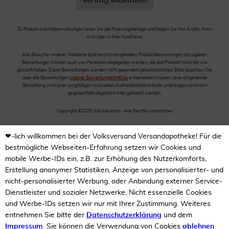
Vertrag widerrufen
Zu Risiken und Nebenwirkungen lesen Sie die Packungsbeilage und fragen Sie Ihre Ärztin, Ihren
Arzt oder in Ihrer Apotheke.
Alle Besucher unserer Webseite sind herzlich eingeladen, Produktbewertungen abzugeben.
Bewertungen können auch von Personen abgegeben werden, die das Produkt nicht bei uns
gekauft haben. Diese Bewertungen werden nicht gesondert gekennzeichnet. Bitte beachten Sie,
dass alle Bewertungen
unserer Bewertungsrichtlinie
entsprechen müssen. Jede eingehende
Bewertung wird einer sorgfältigen manuellen Authentizitätskontrolle unterzogen und kann
gegebenfalls abgelehnt oder gelöscht werden.
Copyright ©2026 Volksversand - Alle Rechte vorbehalten
❤-lich willkommen bei der Volksversand Versandapotheke! Für die
bestmögliche Webseiten-Erfahrung setzen wir Cookies und
mobile Werbe-IDs ein, z.B. zur Erhöhung des Nutzerkomforts,
Erstellung anonymer Statistiken, Anzeige von personalisierter- und
nicht-personalisierter Werbung, oder Anbindung externer Service-
Dienstleister und sozialer Netzwerke. Nicht essenzielle Cookies
und Werbe-IDs setzen wir nur mit Ihrer Zustimmung. Weiteres
entnehmen Sie bitte der
Datenschutzerklärung
und dem
Impressum
. Sie können die Verwendung von Cookies
ablehnen