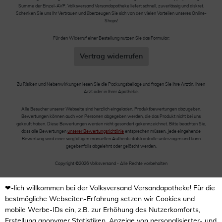
Summe der Einzel-AVP. Volksversand Versandapotheke liefert schnell, zuverlässig und diskret.
Schenken Sie uns Ihr Vertrauen und überzeugen Sie sich von den vielen Vorteilen unseres Online-
Shops!
Für den Widerruf einer Bestellung nutzen Sie das Formular:
Vertrag widerrufen
Zu Risiken und Nebenwirkungen lesen Sie die Packungsbeilage und fragen Sie Ihre Ärztin, Ihren
Arzt oder in Ihrer Apotheke.
Alle Besucher unserer Webseite sind herzlich eingeladen, Produktbewertungen abzugeben.
Bewertungen können auch von Personen abgegeben werden, die das Produkt nicht bei uns
gekauft haben. Diese Bewertungen werden nicht gesondert gekennzeichnet. Bitte beachten Sie,
dass alle Bewertungen
unserer Bewertungsrichtlinie
entsprechen müssen. Jede eingehende
Bewertung wird einer sorgfältigen manuellen Authentizitätskontrolle unterzogen und kann
gegebenfalls abgelehnt oder gelöscht werden.
Copyright ©2026 Volksversand - Alle Rechte vorbehalten
❤-lich willkommen bei der Volksversand Versandapotheke! Für die
bestmögliche Webseiten-Erfahrung setzen wir Cookies und
mobile Werbe-IDs ein, z.B. zur Erhöhung des Nutzerkomforts,
Erstellung anonymer Statistiken, Anzeige von personalisierter- und