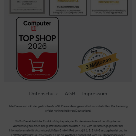
Datenschutz
AGB
Impressum
Alle Preise sind inkl. der gestzlichen MwSt. Preisänderungen und Irrtum vorbehalten. Die Lieferung
erfolgt nur innerhalb von Deutschland.
*AVP= Der einheitliche Produkt-Abgabepreis, der für den Ausnahmefall der Abgabe und
Abrechnung zu Lasten der gesetzlichen Krankenkassen (KK) vom Hersteller gegenüber der
Informationsstelle für Arzneispezialitäten GmbH (IFA) gem. § III 1, S. 2 AMG anzugeben ist und im
Erstattungsfall abzügl. 5% von der KK an die Apotheke ausgezahlt wird. Bei Doppelpackungen