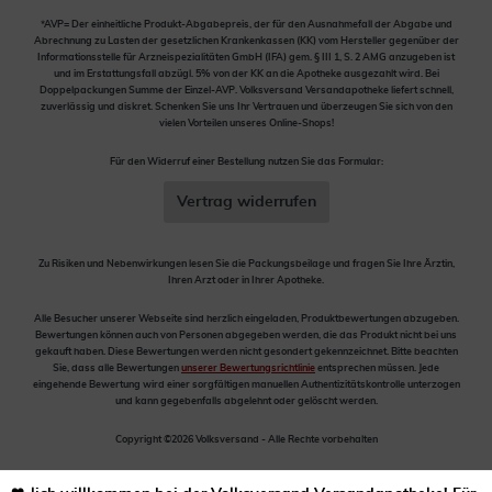
*AVP= Der einheitliche Produkt-Abgabepreis, der für den Ausnahmefall der Abgabe und
Abrechnung zu Lasten der gesetzlichen Krankenkassen (KK) vom Hersteller gegenüber der
Informationsstelle für Arzneispezialitäten GmbH (IFA) gem. § III 1, S. 2 AMG anzugeben ist
und im Erstattungsfall abzügl. 5% von der KK an die Apotheke ausgezahlt wird. Bei
Doppelpackungen Summe der Einzel-AVP. Volksversand Versandapotheke liefert schnell,
zuverlässig und diskret. Schenken Sie uns Ihr Vertrauen und überzeugen Sie sich von den
vielen Vorteilen unseres Online-Shops!
Für den Widerruf einer Bestellung nutzen Sie das Formular:
Vertrag widerrufen
Zu Risiken und Nebenwirkungen lesen Sie die Packungsbeilage und fragen Sie Ihre Ärztin,
Ihren Arzt oder in Ihrer Apotheke.
Alle Besucher unserer Webseite sind herzlich eingeladen, Produktbewertungen abzugeben.
Bewertungen können auch von Personen abgegeben werden, die das Produkt nicht bei uns
gekauft haben. Diese Bewertungen werden nicht gesondert gekennzeichnet. Bitte beachten
Sie, dass alle Bewertungen
unserer Bewertungsrichtlinie
entsprechen müssen. Jede
eingehende Bewertung wird einer sorgfältigen manuellen Authentizitätskontrolle unterzogen
und kann gegebenfalls abgelehnt oder gelöscht werden.
Copyright ©2026 Volksversand - Alle Rechte vorbehalten