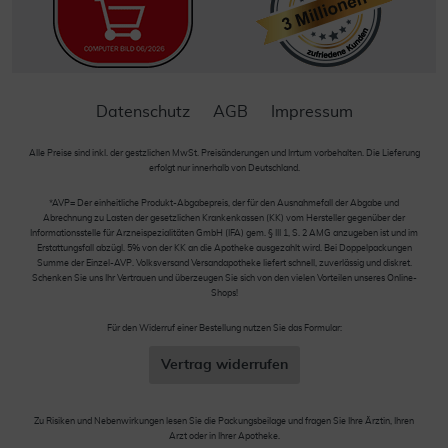
Datenschutz
AGB
Impressum
Alle Preise sind inkl. der gestzlichen MwSt. Preisänderungen und Irrtum vorbehalten. Die Lieferung
erfolgt nur innerhalb von Deutschland.
*AVP= Der einheitliche Produkt-Abgabepreis, der für den Ausnahmefall der Abgabe und
Abrechnung zu Lasten der gesetzlichen Krankenkassen (KK) vom Hersteller gegenüber der
Informationsstelle für Arzneispezialitäten GmbH (IFA) gem. § III 1, S. 2 AMG anzugeben ist und im
Erstattungsfall abzügl. 5% von der KK an die Apotheke ausgezahlt wird. Bei Doppelpackungen
Summe der Einzel-AVP. Volksversand Versandapotheke liefert schnell, zuverlässig und diskret.
Schenken Sie uns Ihr Vertrauen und überzeugen Sie sich von den vielen Vorteilen unseres Online-
Shops!
Für den Widerruf einer Bestellung nutzen Sie das Formular:
Vertrag widerrufen
Zu Risiken und Nebenwirkungen lesen Sie die Packungsbeilage und fragen Sie Ihre Ärztin, Ihren
Arzt oder in Ihrer Apotheke.