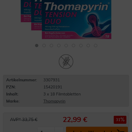
Artikelnummer:
3307931
PZN:
15420191
Inhalt:
3 x 18 Filmtabletten
Marke:
Thomapyrin
22,99 €
AVP* 33,75 €
31