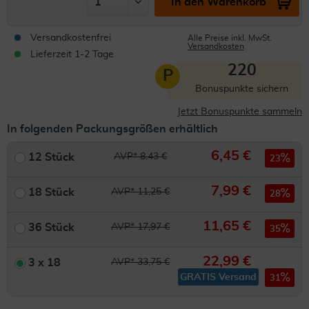
In den Warenkorb
Versandkostenfrei
Alle Preise inkl. MwSt.
Versandkosten
Lieferzeit 1-2 Tage
220
P
Bonuspunkte sichern
Jetzt Bonuspunkte sammeln
In folgenden Packungsgrößen erhältlich
6,45 €
12 Stück
AVP* 8,43 €
23
7,99 €
18 Stück
AVP* 11,25 €
28
11,65 €
36 Stück
AVP* 17,97 €
35
22,99 €
3 x 18
AVP* 33,75 €
GRATIS Versand
31