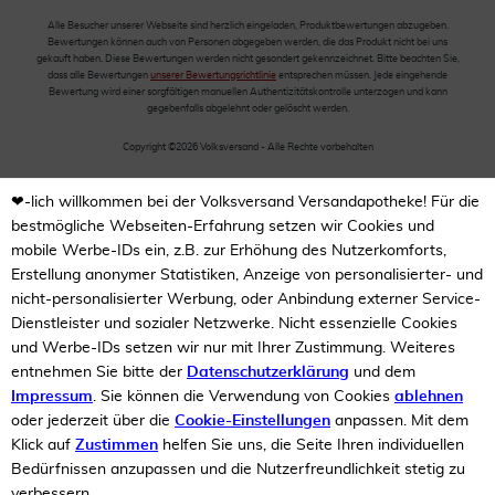
Alle Besucher unserer Webseite sind herzlich eingeladen, Produktbewertungen abzugeben.
Bewertungen können auch von Personen abgegeben werden, die das Produkt nicht bei uns
gekauft haben. Diese Bewertungen werden nicht gesondert gekennzeichnet. Bitte beachten Sie,
dass alle Bewertungen
unserer Bewertungsrichtlinie
entsprechen müssen. Jede eingehende
Bewertung wird einer sorgfältigen manuellen Authentizitätskontrolle unterzogen und kann
gegebenfalls abgelehnt oder gelöscht werden.
Copyright ©2026 Volksversand - Alle Rechte vorbehalten
❤-lich willkommen bei der Volksversand Versandapotheke! Für die
bestmögliche Webseiten-Erfahrung setzen wir Cookies und
mobile Werbe-IDs ein, z.B. zur Erhöhung des Nutzerkomforts,
Erstellung anonymer Statistiken, Anzeige von personalisierter- und
nicht-personalisierter Werbung, oder Anbindung externer Service-
Dienstleister und sozialer Netzwerke. Nicht essenzielle Cookies
und Werbe-IDs setzen wir nur mit Ihrer Zustimmung. Weiteres
entnehmen Sie bitte der
Datenschutzerklärung
und dem
Impressum
. Sie können die Verwendung von Cookies
ablehnen
oder jederzeit über die
Cookie-Einstellungen
anpassen. Mit dem
Klick auf
Zustimmen
helfen Sie uns, die Seite Ihren individuellen
Bedürfnissen anzupassen und die Nutzerfreundlichkeit stetig zu
verbessern.