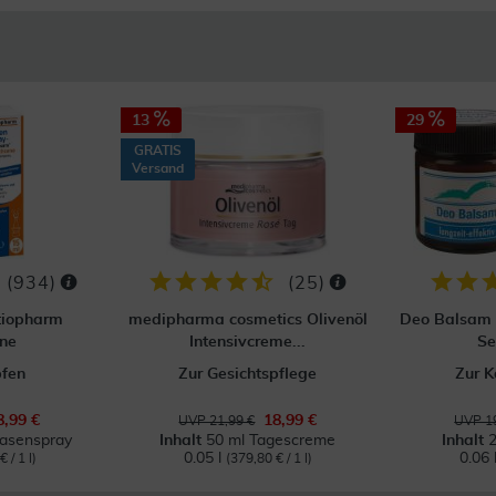
13
29
GRATIS
Versand
(
934
)
(
25
)
tiopharm
medipharma cosmetics Olivenöl
Deo Balsam 
ne
Intensivcreme...
Se
pfen
Zur Gesichtspflege
Zur K
8,99 €
18,99 €
UVP 21,99 €
UVP 19
Nasenspray
Inhalt
50 ml Tagescreme
Inhalt
0.05 l
0.06 
 / 1 l)
(379,80 € / 1 l)