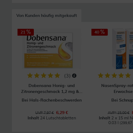
Von Kunden häufig mitgekauft
21
40
(
3
)
Dobensana Honig- und
NasenSpray-ra
Zitronengeschmack 1,2 mg &...
Erwachse
Bei Hals-Rachenbeschwerden
Bei Schnu
6,29 €
UVP 7,97 €
AVP* 15,00 €
Inhalt
24 Lutschtabletten
Inhalt
2 x 15 ml 
0.03 l
(299,67 €