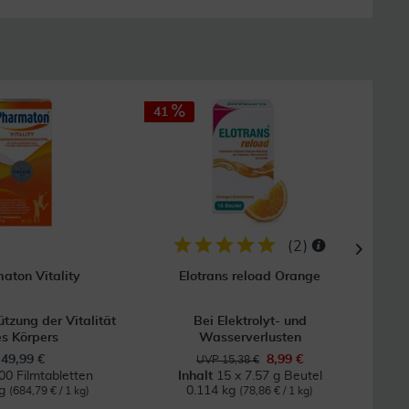
41
25
(
2
)
aton Vitality
Elotrans reload Orange
ützung der Vitalität
Bei Elektrolyt- und
Bei 
s Körpers
Wasserverlusten
49,99 €
8,99 €
UVP 15,38 €
00 Filmtabletten
Inhalt
15 x 7.57 g Beutel
kg
0.114 kg
0
(684,79 € / 1 kg)
(78,86 € / 1 kg)