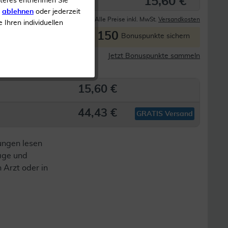
15,60 €
iteres entnehmen Sie
s
ablehnen
oder jederzeit
Derzeit nicht lieferbar
Alle Preise inkl. MwSt.
Versandkosten
e Ihren individuellen
150
P
Bonuspunkte sichern
Jetzt Bonuspunkte sammeln
ßen erhältlich
15,60 €
44,43 €
GRATIS Versand
ungen lesen
lage und
n Arzt oder in