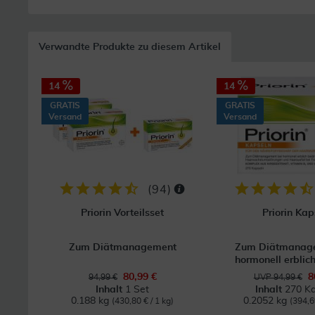
Verwandte Produkte zu diesem Artikel
14
14
GRATIS
GRATIS
Versand
Versand
(
94
)
Priorin Vorteilsset
Priorin Kap
Zum Diätmanagement
Zum Diätmanage
hormonell erblich
80,99 €
8
94,99 €
UVP 94,99 €
Inhalt
1 Set
Inhalt
270 Ka
0.188 kg
0.2052 kg
(430,80 € / 1 kg)
(394,6