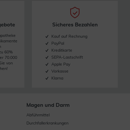
gebote
Sicheres Bezahlen
apotheke
Kauf auf Rechnung
dikamente
PayPal
n
Kreditkarte
 zu 60%
SEPA-Lastschrift
er 70.000
Sie von
Apple Pay
hen!
Vorkasse
Klarna
Magen und Darm
Abführmittel
Durchfallerkrankungen