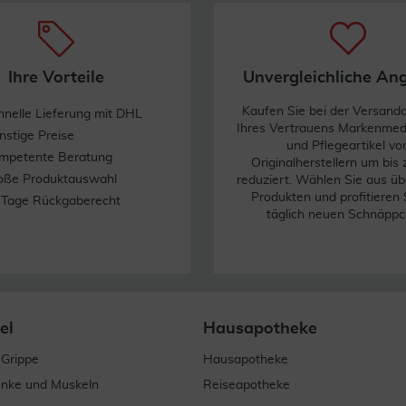
Ihre Vorteile
Unvergleichliche An
Kaufen Sie bei der Versand
hnelle Lieferung mit DHL
Ihres Vertrauens Markenme
nstige Preise
und Pflegeartikel vo
mpetente Beratung
Originalherstellern um bis
oße Produktauswahl
reduziert. Wählen Sie aus üb
Produkten und profitieren 
 Tage Rückgaberecht
täglich neuen Schnäppc
el
Hausapotheke
 Grippe
Hausapotheke
enke und Muskeln
Reiseapotheke