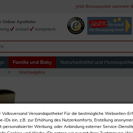
Jetzt Bonuspunkte sammeln &
e Online Apotheke
nstig
schnell
kompetent
ge
Familie und Baby
Naturheilmittel und Homöopathi
Wechseljahre
Traubensilberkerz
r Volksversand Versandapotheke! Für die bestmögliche Webseiten-Er
-IDs ein, z.B. zur Erhöhung des Nutzerkomforts, Erstellung anonymer 
Homöopathisches Arznei
ht-personalisierter Werbung, oder Anbindung externer Service-Dienstle