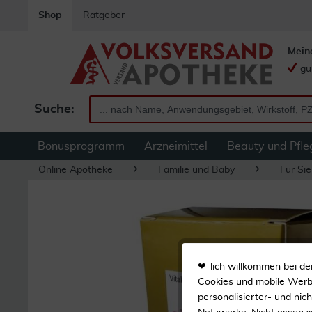
Shop
Ratgeber
Mein
gü
Suche:
Bonusprogramm
Arzneimittel
Beauty und Pfle
Online Apotheke
Familie und Baby
Für Sie
❤-lich willkommen bei de
Cookies und mobile Werbe
personalisierter- und nic