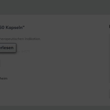
60 Kapseln"
erapeutischen Indikation.
rlesen
T) , Gelatine (HST)
nheim