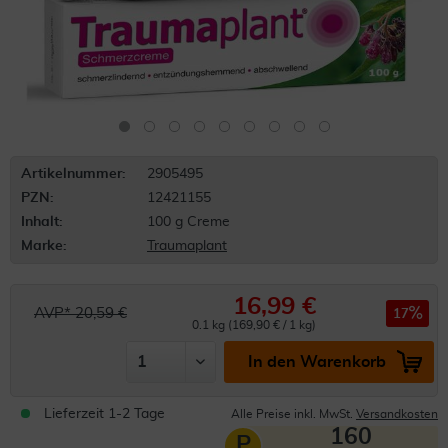
Artikelnummer:
2905495
PZN:
12421155
Inhalt:
100 g Creme
Marke:
Traumaplant
16,99 €
AVP* 20,59 €
17
0.1 kg (169,90 € / 1 kg)
In den Warenkorb
Lieferzeit 1-2 Tage
Alle Preise inkl. MwSt.
Versandkosten
160
P