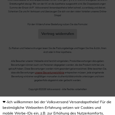
Informationsstelle für Arzneispezialitäten GmbH (IFA) gem. § III 1, S. 2 AMG anzugeben ist und im
Erstattungsfall abzügl. 5% von der KK an die Apotheke ausgezahlt wird. Bei Doppelpackungen
Summe der Einzel-AVP. Volksversand Versandapotheke liefert schnell, zuverlässig und diskret.
Schenken Sie uns Ihr Vertrauen und überzeugen Sie sich von den vielen Vorteilen unseres Online-
Shops!
Für den Widerruf einer Bestellung nutzen Sie das Formular:
Vertrag widerrufen
Zu Risiken und Nebenwirkungen lesen Sie die Packungsbeilage und fragen Sie Ihre Ärztin, Ihren
Arzt oder in Ihrer Apotheke.
Alle Besucher unserer Webseite sind herzlich eingeladen, Produktbewertungen abzugeben.
Bewertungen können auch von Personen abgegeben werden, die das Produkt nicht bei uns
gekauft haben. Diese Bewertungen werden nicht gesondert gekennzeichnet. Bitte beachten Sie,
dass alle Bewertungen
unserer Bewertungsrichtlinie
entsprechen müssen. Jede eingehende
Bewertung wird einer sorgfältigen manuellen Authentizitätskontrolle unterzogen und kann
gegebenfalls abgelehnt oder gelöscht werden.
Copyright ©2026 Volksversand - Alle Rechte vorbehalten
❤-lich willkommen bei der Volksversand Versandapotheke! Für die
bestmögliche Webseiten-Erfahrung setzen wir Cookies und
mobile Werbe-IDs ein, z.B. zur Erhöhung des Nutzerkomforts,