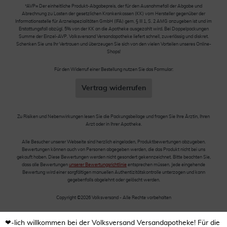
*AVP= Der einheitliche Produkt-Abgabepreis, der für den Ausnahmefall der Abgabe und
Abrechnung zu Lasten der gesetzlichen Krankenkassen (KK) vom Hersteller gegenüber der
Informationsstelle für Arzneispezialitäten GmbH (IFA) gem. § III 1, S. 2 AMG anzugeben ist und im
Erstattungsfall abzügl. 5% von der KK an die Apotheke ausgezahlt wird. Bei Doppelpackungen
Summe der Einzel-AVP. Volksversand Versandapotheke liefert schnell, zuverlässig und diskret.
Schenken Sie uns Ihr Vertrauen und überzeugen Sie sich von den vielen Vorteilen unseres Online-
Shops!
Für den Widerruf einer Bestellung nutzen Sie das Formular:
Vertrag widerrufen
Zu Risiken und Nebenwirkungen lesen Sie die Packungsbeilage und fragen Sie Ihre Ärztin, Ihren
Arzt oder in Ihrer Apotheke.
Alle Besucher unserer Webseite sind herzlich eingeladen, Produktbewertungen abzugeben.
Bewertungen können auch von Personen abgegeben werden, die das Produkt nicht bei uns
gekauft haben. Diese Bewertungen werden nicht gesondert gekennzeichnet. Bitte beachten Sie,
dass alle Bewertungen
unserer Bewertungsrichtlinie
entsprechen müssen. Jede eingehende
Bewertung wird einer sorgfältigen manuellen Authentizitätskontrolle unterzogen und kann
gegebenfalls abgelehnt oder gelöscht werden.
Copyright ©2026 Volksversand - Alle Rechte vorbehalten
❤-lich willkommen bei der Volksversand Versandapotheke! Für die