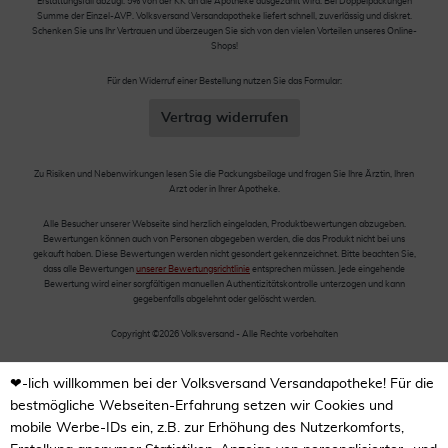
Erstattungsfall abzügl. 5% von der KK an die Apotheke ausgezahlt wird. Bei Doppelpackungen
Summe der Einzel-AVP. Volksversand Versandapotheke liefert schnell, zuverlässig und diskret.
Schenken Sie uns Ihr Vertrauen und überzeugen Sie sich von den vielen Vorteilen unseres Online-
Shops!
Für den Widerruf einer Bestellung nutzen Sie das Formular:
Vertrag widerrufen
Zu Risiken und Nebenwirkungen lesen Sie die Packungsbeilage und fragen Sie Ihre Ärztin, Ihren
Arzt oder in Ihrer Apotheke.
Alle Besucher unserer Webseite sind herzlich eingeladen, Produktbewertungen abzugeben.
Bewertungen können auch von Personen abgegeben werden, die das Produkt nicht bei uns
gekauft haben. Diese Bewertungen werden nicht gesondert gekennzeichnet. Bitte beachten Sie,
dass alle Bewertungen
unserer Bewertungsrichtlinie
entsprechen müssen. Jede eingehende
Bewertung wird einer sorgfältigen manuellen Authentizitätskontrolle unterzogen und kann
gegebenfalls abgelehnt oder gelöscht werden.
Copyright ©2026 Volksversand - Alle Rechte vorbehalten
❤-lich willkommen bei der Volksversand Versandapotheke! Für die
bestmögliche Webseiten-Erfahrung setzen wir Cookies und
mobile Werbe-IDs ein, z.B. zur Erhöhung des Nutzerkomforts,