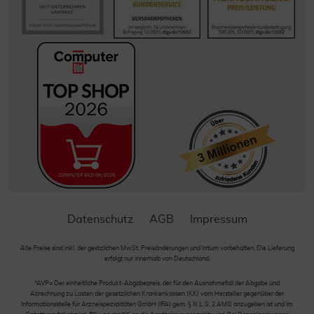
Datenschutz
AGB
Impressum
Alle Preise sind inkl. der gestzlichen MwSt. Preisänderungen und Irrtum vorbehalten. Die Lieferung
erfolgt nur innerhalb von Deutschland.
*AVP= Der einheitliche Produkt-Abgabepreis, der für den Ausnahmefall der Abgabe und
Abrechnung zu Lasten der gesetzlichen Krankenkassen (KK) vom Hersteller gegenüber der
Informationsstelle für Arzneispezialitäten GmbH (IFA) gem. § III 1, S. 2 AMG anzugeben ist und im