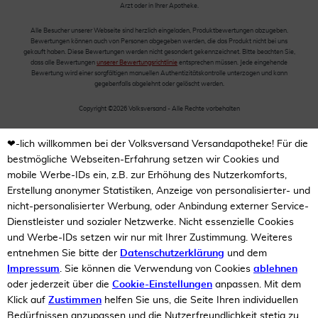
Arzt oder in Ihrer Apotheke.
Alle Besucher unserer Webseite sind herzlich eingeladen, Produktbewertungen abzugeben.
Bewertungen können auch von Personen abgegeben werden, die das Produkt nicht bei uns
gekauft haben. Diese Bewertungen werden nicht gesondert gekennzeichnet. Bitte beachten Sie,
dass alle Bewertungen
unserer Bewertungsrichtlinie
entsprechen müssen. Jede eingehende
Bewertung wird einer sorgfältigen manuellen Authentizitätskontrolle unterzogen und kann
gegebenfalls abgelehnt oder gelöscht werden.
Copyright ©2026 Volksversand - Alle Rechte vorbehalten
❤-lich willkommen bei der Volksversand Versandapotheke! Für die
bestmögliche Webseiten-Erfahrung setzen wir Cookies und
mobile Werbe-IDs ein, z.B. zur Erhöhung des Nutzerkomforts,
Erstellung anonymer Statistiken, Anzeige von personalisierter- und
nicht-personalisierter Werbung, oder Anbindung externer Service-
Dienstleister und sozialer Netzwerke. Nicht essenzielle Cookies
und Werbe-IDs setzen wir nur mit Ihrer Zustimmung. Weiteres
entnehmen Sie bitte der
Datenschutzerklärung
und dem
Impressum
. Sie können die Verwendung von Cookies
ablehnen
oder jederzeit über die
Cookie-Einstellungen
anpassen. Mit dem
Klick auf
Zustimmen
helfen Sie uns, die Seite Ihren individuellen
Bedürfnissen anzupassen und die Nutzerfreundlichkeit stetig zu