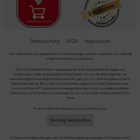
Datenschutz
AGB
Impressum
Alle Preise sind inkl. der gestzlichen MwSt. Preisänderungen und Irrtum vorbehalten. Die Lieferung
erfolgt nur innerhalb von Deutschland.
*AVP= Der einheitliche Produkt-Abgabepreis, der für den Ausnahmefall der Abgabe und
Abrechnung zu Lasten der gesetzlichen Krankenkassen (KK) vom Hersteller gegenüber der
Informationsstelle für Arzneispezialitäten GmbH (IFA) gem. § III 1, S. 2 AMG anzugeben ist und im
Erstattungsfall abzügl. 5% von der KK an die Apotheke ausgezahlt wird. Bei Doppelpackungen
Summe der Einzel-AVP. Volksversand Versandapotheke liefert schnell, zuverlässig und diskret.
Schenken Sie uns Ihr Vertrauen und überzeugen Sie sich von den vielen Vorteilen unseres Online-
Shops!
Für den Widerruf einer Bestellung nutzen Sie das Formular:
Vertrag widerrufen
Zu Risiken und Nebenwirkungen lesen Sie die Packungsbeilage und fragen Sie Ihre Ärztin, Ihren