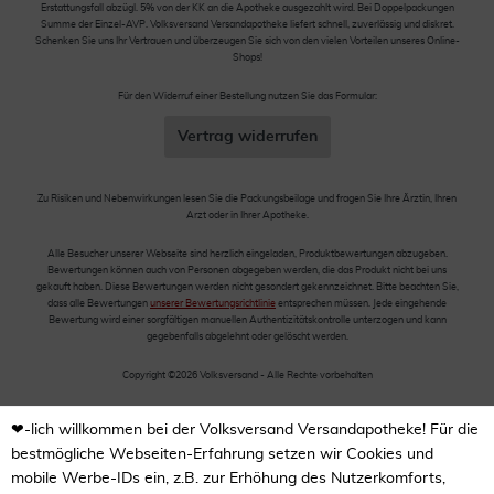
Erstattungsfall abzügl. 5% von der KK an die Apotheke ausgezahlt wird. Bei Doppelpackungen
Summe der Einzel-AVP. Volksversand Versandapotheke liefert schnell, zuverlässig und diskret.
Schenken Sie uns Ihr Vertrauen und überzeugen Sie sich von den vielen Vorteilen unseres Online-
Shops!
Für den Widerruf einer Bestellung nutzen Sie das Formular:
Vertrag widerrufen
Zu Risiken und Nebenwirkungen lesen Sie die Packungsbeilage und fragen Sie Ihre Ärztin, Ihren
Arzt oder in Ihrer Apotheke.
Alle Besucher unserer Webseite sind herzlich eingeladen, Produktbewertungen abzugeben.
Bewertungen können auch von Personen abgegeben werden, die das Produkt nicht bei uns
gekauft haben. Diese Bewertungen werden nicht gesondert gekennzeichnet. Bitte beachten Sie,
dass alle Bewertungen
unserer Bewertungsrichtlinie
entsprechen müssen. Jede eingehende
Bewertung wird einer sorgfältigen manuellen Authentizitätskontrolle unterzogen und kann
gegebenfalls abgelehnt oder gelöscht werden.
Copyright ©2026 Volksversand - Alle Rechte vorbehalten
❤-lich willkommen bei der Volksversand Versandapotheke! Für die
bestmögliche Webseiten-Erfahrung setzen wir Cookies und
mobile Werbe-IDs ein, z.B. zur Erhöhung des Nutzerkomforts,