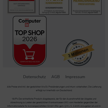
Datenschutz
AGB
Impressum
Alle Preise sind inkl. der gestzlichen MwSt. Preisänderungen und Irrtum vorbehalten. Die Lieferung
erfolgt nur innerhalb von Deutschland.
*AVP= Der einheitliche Produkt-Abgabepreis, der für den Ausnahmefall der Abgabe und
Abrechnung zu Lasten der gesetzlichen Krankenkassen (KK) vom Hersteller gegenüber der
Informationsstelle für Arzneispezialitäten GmbH (IFA) gem. § III 1, S. 2 AMG anzugeben ist und im