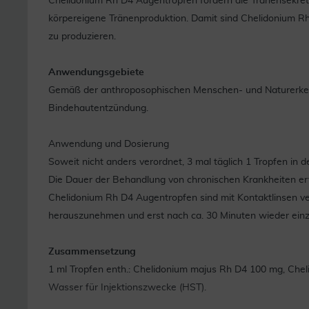
Chelidonium Rh D4 Augentropfen fördern die Tränensekret
körpereigene Tränenproduktion. Damit sind Chelidonium Rh 
zu produzieren.
Anwendungsgebiete
Gemäß der anthroposophischen Menschen- und Naturerkenn
Bindehautentzündung.
Anwendung und Dosierung
Soweit nicht anders verordnet, 3 mal täglich 1 Tropfen in 
Die Dauer der Behandlung von chronischen Krankheiten er
Chelidonium Rh D4 Augentropfen sind mit Kontaktlinsen ver
herauszunehmen und erst nach ca. 30 Minuten wieder einz
Zusammensetzung
1 ml Tropfen enth.: Chelidonium majus Rh D4 100 mg, Chelid
Wasser für Injektionszwecke (HST).