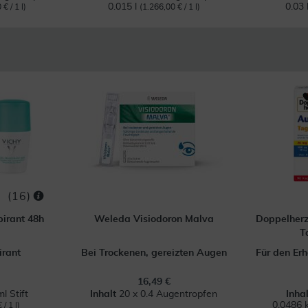
0.015 l
0.03 
€ / 1 l)
(1.266,00 € / 1 l)
(
16
)
pirant 48h
Weleda Visiodoron Malva
Doppelherz
T
irant
Bei Trockenen, gereizten Augen
Für den Erh
16,49 €
l Stift
Inhalt
20 x 0.4 Augentropfen
Inha
0.0486 
/ 1 l)