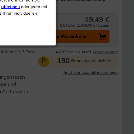
iteres entnehmen Sie
mittel
s
ablehnen
oder jederzeit
e Ihren individuellen
19,49 €
n
0.01 Liter (1.949,00 € / 1 Liter)
In den Warenkorb
Lieferzeit 1-3 Tage
Alle Preise inkl. MwSt.
Versandkosten
190
P
Bonuspunkte sichern
Jetzt Bonuspunkte sammeln
ungen lesen
lage und
n Arzt oder in