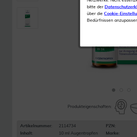
Netzwerke. Nicht essenzi
bitte der
Datenschutzerk
über die
Cookie-Einstell
Bedürfnissen anzupassen 
Produkteigenschaften:
Artikelnummer:
2114734
PZN:
Inhalt:
10 ml Augentropfen
Marke: