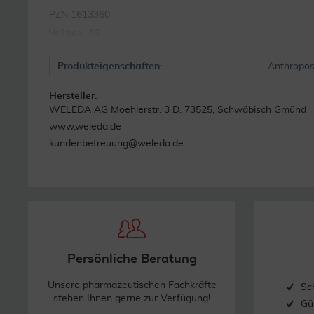
PZN 1613360
Weleda AG
Produkteigenschaften:
Anthropos
Hersteller:
WELEDA AG Moehlerstr. 3 D. 73525, Schwäbisch Gmünd
www.weleda.de
kundenbetreuung@weleda.de
Persönliche Beratung
Unsere pharmazeutischen Fachkräfte
Sc
stehen Ihnen gerne zur Verfügung!
Gü