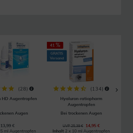
41
37
GRATIS
GRAT
Versand
Vers
(
28
)
(
134
)
n HD Augentropfen
Hyaluron-ratiopharm
Vi
Augentropfen
ockenen Augen
Bei trockenen Augen
U
13,99 €
14,95 €
UVP 25,39 €
15 ml Augentropfen
Inhalt
2 x 10 ml Augentropfen