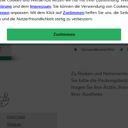
elle Cookies und Werbe-IDs setzen wir nur mit Ihrer Zustimmung. We
Homöopathisches Arznei
lärung
und dem
Impressum
. Sie können die Verwendung von Cookie
ungen
anpassen. Mit dem Klick auf
Zustimmen
helfen Sie uns, die Seit
und die Nutzerfreundlichkeit stetig zu verbessern.
Inhalt
10 ml Augentropfe
Menge:
Zustimmen
Versandkostenfrei
Zu Risiken und Nebenwirk
Sie bitte die Packungsbei
fragen Sie Ihre Ärztin, Ihre
Ihrer Apotheke.
01613360
Weleda