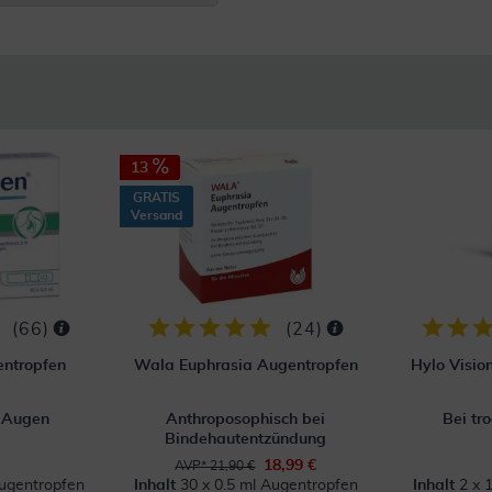
13
GRATIS
Versand
(
66
)
(
24
)
ntropfen
Wala Euphrasia Augentropfen
Hylo Visio
n Augen
Anthroposophisch bei
Bei tr
Bindehautentzündung
18,99 €
AVP* 21,90 €
Augentropfen
Inhalt
30 x 0.5 ml Augentropfen
Inhalt
2 x 