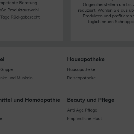
mpetente Beratung
Originalherstellern um bis
oße Produktauswahl
reduziert. Wählen Sie aus üb
Produkten und profitieren 
 Tage Rückgaberecht
täglich neuen Schnäppc
el
Hausapotheke
 Grippe
Hausapotheke
enke und Muskeln
Reiseapotheke
mittel und Homöopathie
Beauty und Pflege
Anti Age Pflege
e
Empfindliche Haut