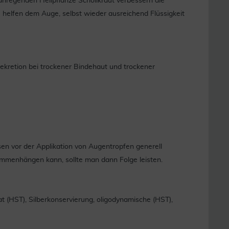
nregenden Heilpflanze Schöllkraut verbessern die
e helfen dem Auge, selbst wieder ausreichend Flüssigkeit
retion bei trockener Bindehaut und trockener
sen vor der Applikation von Augentropfen generell
mmenhängen kann, sollte man dann Folge leisten.
t (HST), Silberkonservierung, oligodynamische (HST),