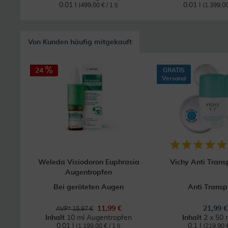
0.01 l
0.01 l
(499,00 € / 1 l)
(1.399,00 
Von Kunden häufig mitgekauft
24
GRATIS
Versand
Weleda Visiodoron Euphrasia
Vichy Anti Trans
Augentropfen
Bei geröteten Augen
Anti Transp
11,99 €
21,99 €
AVP* 15,97 €
Inhalt
10 ml Augentropfen
Inhalt
2 x 50 m
0.01 l
0.1 l
(1.199,00 € / 1 l)
(219,90 € 