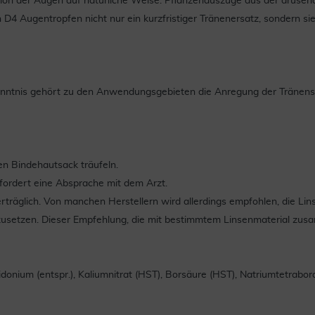
ion der Augen auf natürliche Weise. Pflanzenauszüge aus der drüsena
D4 Augentropfen nicht nur ein kurzfristiger Tränenersatz, sondern si
tnis gehört zu den Anwendungsgebieten die Anregung der Tränensek
den Bindehautsack träufeln.
fordert eine Absprache mit dem Arzt.
träglich. Von manchen Herstellern wird allerdings empfohlen, die Lin
usetzen. Dieser Empfehlung, die mit bestimmtem Linsenmaterial zusa
onium (entspr.), Kaliumnitrat (HST), Borsäure (HST), Natriumtetrabora