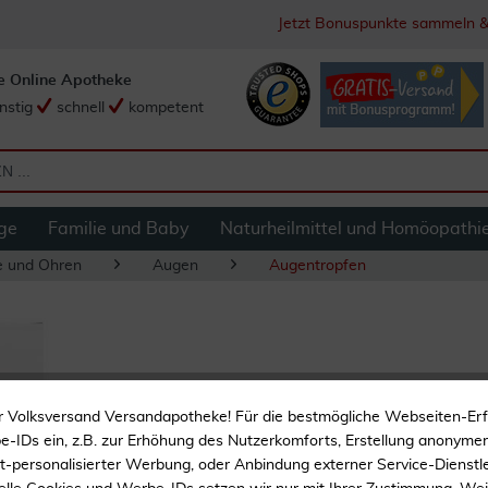
Jetzt Bonuspunkte sammeln &
e Online Apotheke
nstig
schnell
kompetent
ge
Familie und Baby
Naturheilmittel und Homöopathi
e und Ohren
Augen
Augentropfen
Weleda Chelidoni
r Volksversand Versandapotheke! Für die bestmögliche Webseiten-Er
-IDs ein, z.B. zur Erhöhung des Nutzerkomforts, Erstellung anonymer 
ht-personalisierter Werbung, oder Anbindung externer Service-Dienstle
Zur Anregung der Tränen