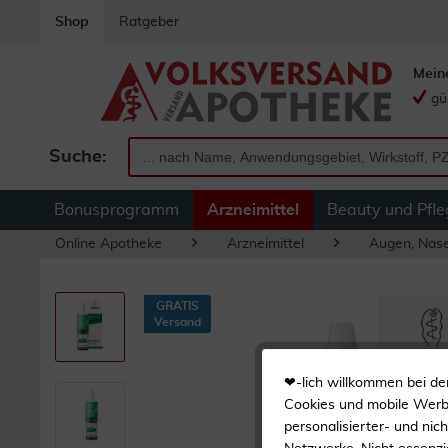
Shop
Ratgeber
Mein
gü
Suche:
Bonusprogramm
Arzneimittel
Beauty und Pfle
Online Apotheke
Arzneimittel
Augen, Nas
GRATIS
Versand
❤-lich willkommen bei de
Cookies und mobile Werbe
personalisierter- und nic