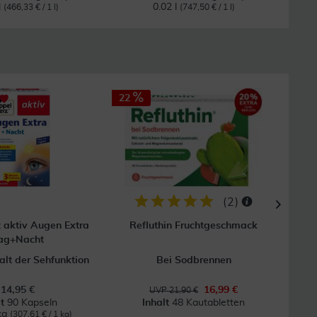
l
0.02 l
(466,33 € / 1 l)
(747,50 € / 1 l)
22
18
GRAT
Vers
(
2
)
 aktiv Augen Extra
Refluthin Fruchtgeschmack
C
ag+Nacht
alt der Sehfunktion
Bei Sodbrennen
Z
14,95 €
16,99 €
UVP 21,90 €
lt
90 Kapseln
Inhalt
48 Kautabletten
kg
(307,61 € / 1 kg)