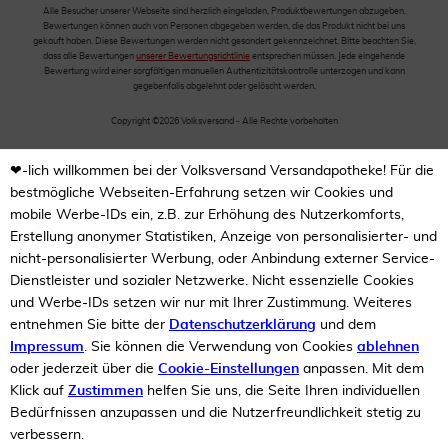
Alle Besucher unserer Webseite sind herzlich eingeladen, Produktbewertungen abzugeben.
Bewertungen können auch von Personen abgegeben werden, die das Produkt nicht bei uns
gekauft haben. Diese Bewertungen werden nicht gesondert gekennzeichnet. Bitte beachten Sie,
dass alle Bewertungen
unserer Bewertungsrichtlinie
entsprechen müssen. Jede eingehende
Bewertung wird einer sorgfältigen manuellen Authentizitätskontrolle unterzogen und kann
gegebenfalls abgelehnt oder gelöscht werden.
Copyright ©2026 Volksversand - Alle Rechte vorbehalten
❤-lich willkommen bei der Volksversand Versandapotheke! Für die
bestmögliche Webseiten-Erfahrung setzen wir Cookies und
mobile Werbe-IDs ein, z.B. zur Erhöhung des Nutzerkomforts,
Erstellung anonymer Statistiken, Anzeige von personalisierter- und
nicht-personalisierter Werbung, oder Anbindung externer Service-
Dienstleister und sozialer Netzwerke. Nicht essenzielle Cookies
und Werbe-IDs setzen wir nur mit Ihrer Zustimmung. Weiteres
entnehmen Sie bitte der
Datenschutzerklärung
und dem
Impressum
. Sie können die Verwendung von Cookies
ablehnen
oder jederzeit über die
Cookie-Einstellungen
anpassen. Mit dem
Klick auf
Zustimmen
helfen Sie uns, die Seite Ihren individuellen
Bedürfnissen anzupassen und die Nutzerfreundlichkeit stetig zu
verbessern.