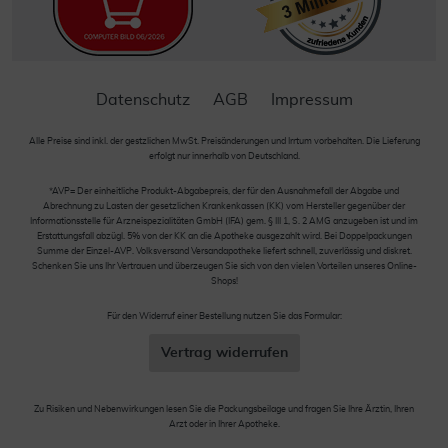
Datenschutz
AGB
Impressum
Alle Preise sind inkl. der gestzlichen MwSt. Preisänderungen und Irrtum vorbehalten. Die Lieferung
erfolgt nur innerhalb von Deutschland.
*AVP= Der einheitliche Produkt-Abgabepreis, der für den Ausnahmefall der Abgabe und
Abrechnung zu Lasten der gesetzlichen Krankenkassen (KK) vom Hersteller gegenüber der
Informationsstelle für Arzneispezialitäten GmbH (IFA) gem. § III 1, S. 2 AMG anzugeben ist und im
Erstattungsfall abzügl. 5% von der KK an die Apotheke ausgezahlt wird. Bei Doppelpackungen
Summe der Einzel-AVP. Volksversand Versandapotheke liefert schnell, zuverlässig und diskret.
Schenken Sie uns Ihr Vertrauen und überzeugen Sie sich von den vielen Vorteilen unseres Online-
Shops!
Für den Widerruf einer Bestellung nutzen Sie das Formular:
Vertrag widerrufen
Zu Risiken und Nebenwirkungen lesen Sie die Packungsbeilage und fragen Sie Ihre Ärztin, Ihren
Arzt oder in Ihrer Apotheke.