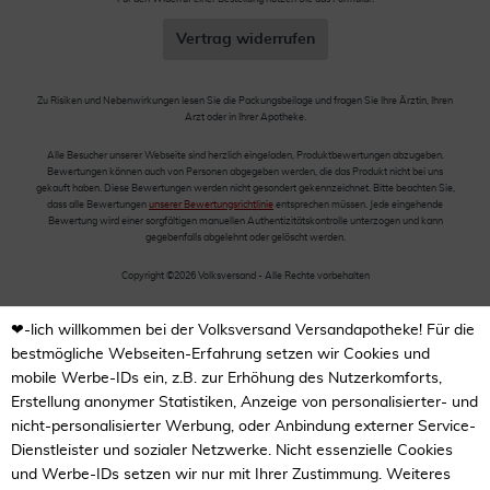
Vertrag widerrufen
Zu Risiken und Nebenwirkungen lesen Sie die Packungsbeilage und fragen Sie Ihre Ärztin, Ihren
Arzt oder in Ihrer Apotheke.
Alle Besucher unserer Webseite sind herzlich eingeladen, Produktbewertungen abzugeben.
Bewertungen können auch von Personen abgegeben werden, die das Produkt nicht bei uns
gekauft haben. Diese Bewertungen werden nicht gesondert gekennzeichnet. Bitte beachten Sie,
dass alle Bewertungen
unserer Bewertungsrichtlinie
entsprechen müssen. Jede eingehende
Bewertung wird einer sorgfältigen manuellen Authentizitätskontrolle unterzogen und kann
gegebenfalls abgelehnt oder gelöscht werden.
Copyright ©2026 Volksversand - Alle Rechte vorbehalten
❤-lich willkommen bei der Volksversand Versandapotheke! Für die
bestmögliche Webseiten-Erfahrung setzen wir Cookies und
mobile Werbe-IDs ein, z.B. zur Erhöhung des Nutzerkomforts,
Erstellung anonymer Statistiken, Anzeige von personalisierter- und
nicht-personalisierter Werbung, oder Anbindung externer Service-
Dienstleister und sozialer Netzwerke. Nicht essenzielle Cookies
und Werbe-IDs setzen wir nur mit Ihrer Zustimmung. Weiteres