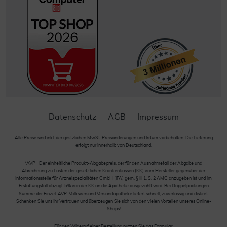
Datenschutz
AGB
Impressum
Alle Preise sind inkl. der gestzlichen MwSt. Preisänderungen und Irrtum vorbehalten. Die Lieferung
erfolgt nur innerhalb von Deutschland.
*AVP= Der einheitliche Produkt-Abgabepreis, der für den Ausnahmefall der Abgabe und
Abrechnung zu Lasten der gesetzlichen Krankenkassen (KK) vom Hersteller gegenüber der
Informationsstelle für Arzneispezialitäten GmbH (IFA) gem. § III 1, S. 2 AMG anzugeben ist und im
Erstattungsfall abzügl. 5% von der KK an die Apotheke ausgezahlt wird. Bei Doppelpackungen
Summe der Einzel-AVP. Volksversand Versandapotheke liefert schnell, zuverlässig und diskret.
Schenken Sie uns Ihr Vertrauen und überzeugen Sie sich von den vielen Vorteilen unseres Online-
Shops!
Für den Widerruf einer Bestellung nutzen Sie das Formular: