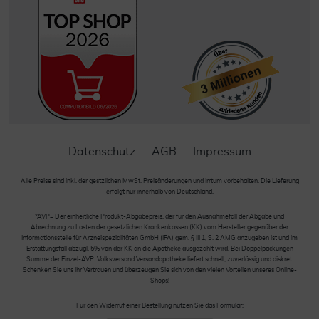
Datenschutz
AGB
Impressum
Alle Preise sind inkl. der gestzlichen MwSt. Preisänderungen und Irrtum vorbehalten. Die Lieferung
erfolgt nur innerhalb von Deutschland.
*AVP= Der einheitliche Produkt-Abgabepreis, der für den Ausnahmefall der Abgabe und
Abrechnung zu Lasten der gesetzlichen Krankenkassen (KK) vom Hersteller gegenüber der
Informationsstelle für Arzneispezialitäten GmbH (IFA) gem. § III 1, S. 2 AMG anzugeben ist und im
Erstattungsfall abzügl. 5% von der KK an die Apotheke ausgezahlt wird. Bei Doppelpackungen
Summe der Einzel-AVP. Volksversand Versandapotheke liefert schnell, zuverlässig und diskret.
Schenken Sie uns Ihr Vertrauen und überzeugen Sie sich von den vielen Vorteilen unseres Online-
Shops!
Für den Widerruf einer Bestellung nutzen Sie das Formular: