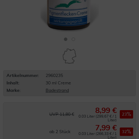
Artikelnummer:
2960235
Inhalt:
30 ml Creme
Marke:
Badestrand
8,99 €
UVP 11,80 €
23
0.03 Liter (299,67 € / 1
Liter)
7,99 €
ab
2
Stück
32
0.03 Liter (266,33 € / 1
Liter)