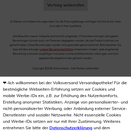
Vertrag widerrufen
Zu Risiken und Nebenwirkungen lesen Sie die Packungsbeilage und fragen Sie Ihre Ärztin, Ihren
Arzt oder in Ihrer Apotheke.
Alle Besucher unserer Webseite sind herzlich eingeladen, Produktbewertungen abzugeben.
Bewertungen können auch von Personen abgegeben werden, die das Produkt nicht bei uns
gekauft haben. Diese Bewertungen werden nicht gesondert gekennzeichnet. Bitte beachten Sie,
dass alle Bewertungen
unserer Bewertungsrichtlinie
entsprechen müssen. Jede eingehende
Bewertung wird einer sorgfältigen manuellen Authentizitätskontrolle unterzogen und kann
gegebenfalls abgelehnt oder gelöscht werden.
Copyright ©2026 Volksversand - Alle Rechte vorbehalten
❤-lich willkommen bei der Volksversand Versandapotheke! Für die
bestmögliche Webseiten-Erfahrung setzen wir Cookies und
mobile Werbe-IDs ein, z.B. zur Erhöhung des Nutzerkomforts,
Erstellung anonymer Statistiken, Anzeige von personalisierter- und
nicht-personalisierter Werbung, oder Anbindung externer Service-
Dienstleister und sozialer Netzwerke. Nicht essenzielle Cookies
und Werbe-IDs setzen wir nur mit Ihrer Zustimmung. Weiteres
entnehmen Sie bitte der
Datenschutzerklärung
und dem