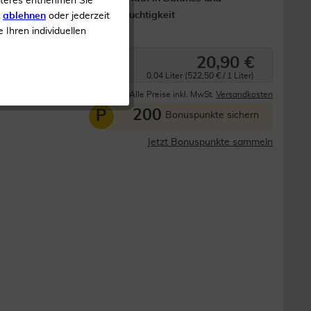
iteres entnehmen Sie
spendet Feuchtigkeit
s
ablehnen
oder jederzeit
e Ihren individuellen
partikeln
Bio
20,90 €
0.04 Liter (522,50 € / 1 Liter)
Derzeit nicht lieferbar
Alle Preise inkl. MwSt.
Versandkosten
200
P
Bonuspunkte sichern
Jetzt Bonuspunkte sammeln