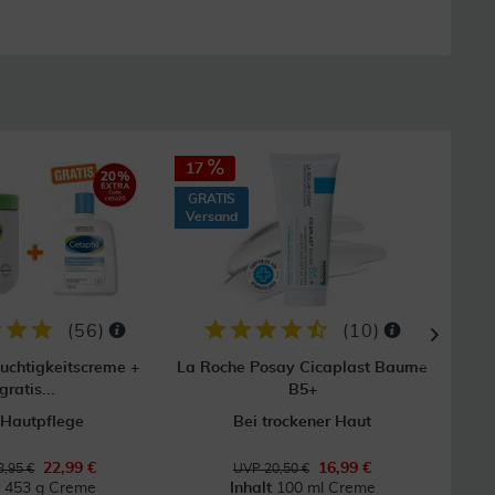
17
10
GRATIS
Versand
(
56
)
(
10
)
euchtigkeitscreme +
La Roche Posay Cicaplast Baume
Cera
gratis...
B5+
 Hautpflege
Bei trockener Haut
Für
22,99 €
16,99 €
,95 €
UVP 20,50 €
t
453 g Creme
Inhalt
100 ml Creme