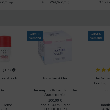
0.03 l
0.453 
2 € / 1 kg)
(299,67 € / 1 l)
GRATIS
GRATIS
Versand
Versand
(
12
)
Resist 72 h
Biovolen Aktiv
A-Derma
Beruhigen
-On
Bei empfindlicher Haut der
Für
Augenpartie
100,00 €
l Creme
Inhalt
100 ml Salbe
Inhal
0.1 l
0.04 
/ 1 l)
(1.000,00 € / 1 l)