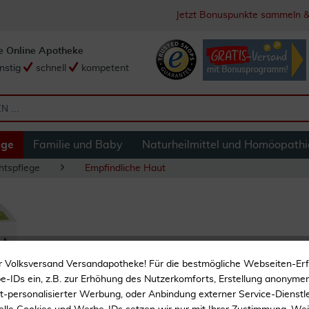
Jetzt Bonuspunkte sammeln &
e Online Apotheke
nstig
schnell
kompetent
ege
Familie und Baby
Naturheilmittel und Homöopathi
htspflege
Empfindliche Haut
A-Derma Feuchtigk
r Volksversand Versandapotheke! Für die bestmögliche Webseiten-Er
-IDs ein, z.B. zur Erhöhung des Nutzerkomforts, Erstellung anonymer 
ht-personalisierter Werbung, oder Anbindung externer Service-Dienstle
24h Feuchtigkeit