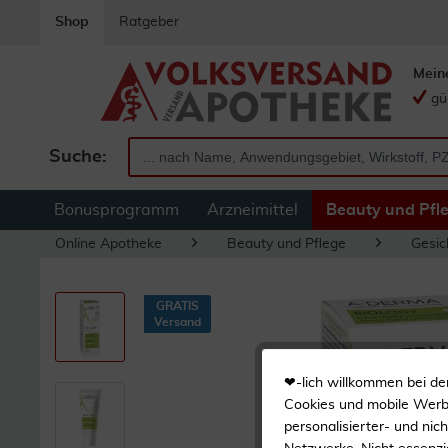
Shop
Ratgeber
Mein
gü
Suche:
Bonusprogramm
Arzneimittel
Beauty und Pfl
Online Apotheke
Beauty und Pflege
Gesic
GRATIS
Versand
❤-lich willkommen bei de
Cookies und mobile Werbe
personalisierter- und nic