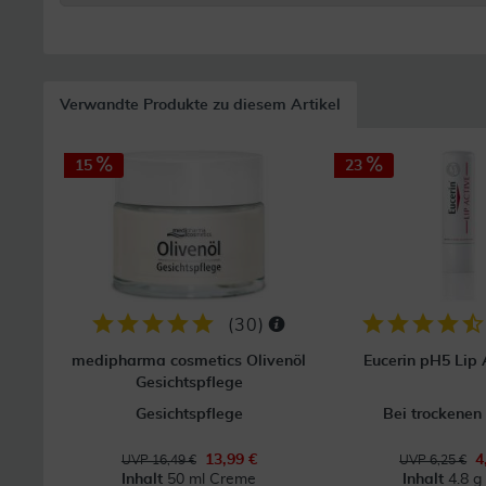
Verwandte Produkte zu diesem Artikel
15
23
(
30
)
medipharma cosmetics Olivenöl
Eucerin pH5 Lip A
Gesichtspflege
Gesichtspflege
Bei trockenen
13,99 €
4
UVP 16,49 €
UVP 6,25 €
Inhalt
50 ml Creme
Inhalt
4.8 g 