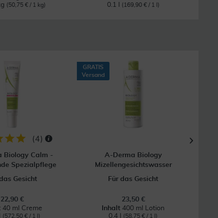
kg
0.1 l
(50,75 € / 1 kg)
(169,90 € / 1 l)
GRATIS
8
Versand
GRAT
Vers
(
4
)
 Biology Calm -
A-Derma Biology
de Spezialpflege
Mizellengesichtswasser
F
 das Gesicht
Für das Gesicht
22,90 €
23,50 €
t
40 ml Creme
Inhalt
400 ml Lotion
l
0.4 l
(572,50 € / 1 l)
(58,75 € / 1 l)