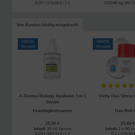
0.05 l
0.0048 kg
(279,80 € / 1 l)
(997,9
Von Kunden häufig mitgekauft
GRATIS
GRATIS
Versand
Versand
A-Derma Biology Hyaluron 3 in 1
Vichy Deo Stress 
Serum
Feuchtigkeitsserum
Deo Roll
25,90 €
23,49 €
Inhalt
30 ml Serum
Inhalt
2 x 50 m
0.03 l
0.1 l
(863,33 € / 1 l)
(234,90 € 