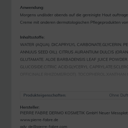
Anwendung:
Morgens und/oder abends auf die gereinigte Haut auftrage
Creme mit anderen dermatologischen Pflegeprodukten von 
Inhaltsstoffe:
WATER (AQUA). DICAPRYLYL CARBONATE.GLYCERIN. P
ANNUUS SEED OIL). CITRUS AURANTIUM DULCIS (ORA
GLUTAMATE. ALOE BARBADENSIS LEAF JUICE POWDER. 
GLUCOSIDE.CITRIC ACID.GLYCERYL CAPRYLATE.SCLE
OFFICINALE RHIZOME/ROOT). TOCOPHEROL.XANTHAN
Produkteigenschaften:
Ohne Duft
Hersteller:
PIERRE FABRE DERMO KOSMETIK GmbH Neuer Messplatz 5
www.pierre-fabre.de
adv_de@pierre-fabre.com