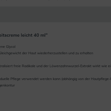
tscreme leicht 40 ml"
ene Glycol
s Gleichgewicht der Haut wiederherzustellen und zu erhalten
utralisiert freie Radikale und der Löwenzahnwurzel-Extrakt wirkt wie 
ndividuelle Pflege verwendet werden kann (abhängig von der Hautpfleg
ugenkontur