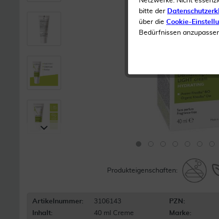
Netzwerke. Nicht essenzi
bitte der
Datenschutzerk
über die
Cookie-Einstell
Bedürfnissen anzupassen 
Produkteigenschaften:
Artikelnummer:
3106143
PZN:
Inhalt:
40 ml Creme
Marke: