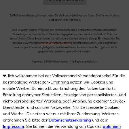
Zu Risiken und Nebenwirkungen lesen Sie die Packungsbeilage und fragen Sie Ihre Ärztin, Ihren
Arzt oder in Ihrer Apotheke.
Alle Besucher unserer Webseite sind herzlich eingeladen, Produktbewertungen abzugeben.
Bewertungen können auch von Personen abgegeben werden, die das Produkt nicht bei uns
gekauft haben. Diese Bewertungen werden nicht gesondert gekennzeichnet. Bitte beachten Sie,
dass alle Bewertungen
unserer Bewertungsrichtlinie
entsprechen müssen. Jede eingehende
Bewertung wird einer sorgfältigen manuellen Authentizitätskontrolle unterzogen und kann
gegebenfalls abgelehnt oder gelöscht werden.
Copyright ©2026 Volksversand - Alle Rechte vorbehalten
❤-lich willkommen bei der Volksversand Versandapotheke! Für die
bestmögliche Webseiten-Erfahrung setzen wir Cookies und
mobile Werbe-IDs ein, z.B. zur Erhöhung des Nutzerkomforts,
Erstellung anonymer Statistiken, Anzeige von personalisierter- und
nicht-personalisierter Werbung, oder Anbindung externer Service-
Dienstleister und sozialer Netzwerke. Nicht essenzielle Cookies
und Werbe-IDs setzen wir nur mit Ihrer Zustimmung. Weiteres
entnehmen Sie bitte der
Datenschutzerklärung
und dem
Impressum
. Sie können die Verwendung von Cookies
ablehnen