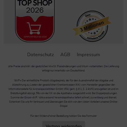
Datenschutz
AGB
Impressum
Alle Preise sind inkl. der gestzlichen MwSt. Preisänderungen und Irrtum vorbehalten. Die Lieferung
erfolgt nur innerhalb von Deutschland.
*AVP= Der einheitliche Produkt-Abgabepreis, der für den Ausnahmefall der Abgabe und
Abrechnung zu Lasten der gesetzlichen Krankenkassen (KK) vom Hersteller gegenüber der
Informationsstelle für Arzneispezialitäten GmbH (IFA) gem. § III 1, S. 2 AMG anzugeben ist und im
Erstattungsfall abzügl. 5% von der KK an die Apotheke ausgezahlt wird. Bei Doppelpackungen
Summe der Einzel-AVP. Volksversand Versandapotheke liefert schnell, zuverlässig und diskret.
Schenken Sie uns Ihr Vertrauen und überzeugen Sie sich von den vielen Vorteilen unseres Online-
Shops!
Für den Widerruf einer Bestellung nutzen Sie das Formular:
Vertrag widerrufen