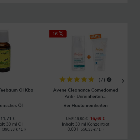
16
20
(
7
)
 Teebaum Öl Kba
Avene Cleanance Comedomed
Sily
Anti- Unreinheiten...
erisches Öl
Bei Hautunreinheiten
11,71 €
16,69 €
UVP 19,90 €
alt
30 ml Öl
Inhalt
30 ml Konzentrat
l
0.03 l
(390,33 € / 1 l)
(556,33 € / 1 l)