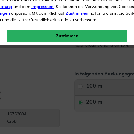
elle Cookies und Werbe-IDs setzen wir nur mit Ihrer Zustimmung. We
lärung
und dem
Impressum
. Sie können die Verwendung von Cookie
Inhalt
200 ml Gel
ungen
anpassen. Mit dem Klick auf
Zustimmen
helfen Sie uns, die Seit
und die Nutzerfreundlichkeit stetig zu verbessern.
Menge:
Zustimmen
Gratis Versand ab 19 €
In folgenden Packungsgrö
100 ml
200 ml
16753894
Groß