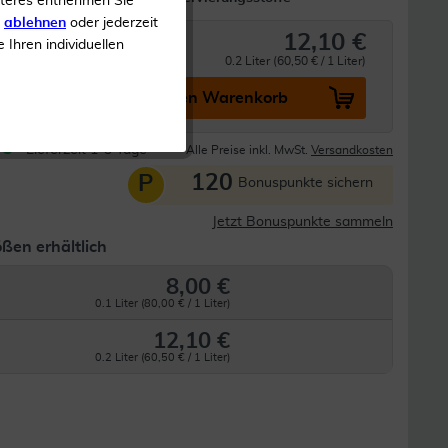
iteres entnehmen Sie
s
ablehnen
oder jederzeit
12,10 €
e Ihren individuellen
0.2 Liter (60,50 € / 1 Liter)
In den Warenkorb
Lieferzeit 1-3 Tage
Alle Preise inkl. MwSt.
Versandkosten
120
P
Bonuspunkte sichern
Jetzt Bonuspunkte sammeln
ßen erhältlich
8,00 €
0.1 Liter (80,00 € / 1 Liter)
12,10 €
0.2 Liter (60,50 € / 1 Liter)