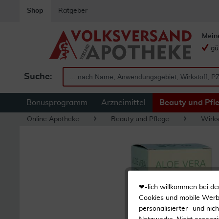
Shop
Ratgeber
Mein
gü
Suche:
Bonusprogramm
Arzneimittel
Beauty und Pfl
Online Apotheke
Beauty und Pflege
Wirks
❤-lich willkommen bei de
Cookies und mobile Werbe
personalisierter- und nic