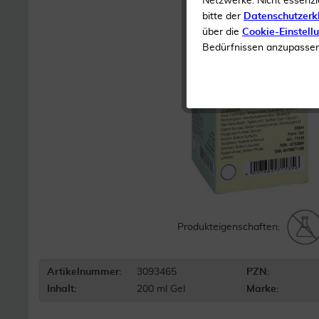
Netzwerke. Nicht essenzi
bitte der
Datenschutzerk
über die
Cookie-Einstell
Bedürfnissen anzupassen 
Produkteigenschaften:
Artikelnummer:
3093465
PZN:
Inhalt:
200 ml Gel
Marke: