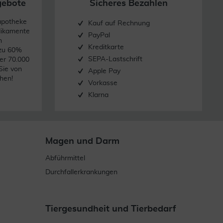
gebote
Sicheres Bezahlen
apotheke
Kauf auf Rechnung
dikamente
PayPal
n
Kreditkarte
 zu 60%
SEPA-Lastschrift
er 70.000
Sie von
Apple Pay
hen!
Vorkasse
Klarna
Magen und Darm
Abführmittel
Durchfallerkrankungen
Tiergesundheit und Tierbedarf