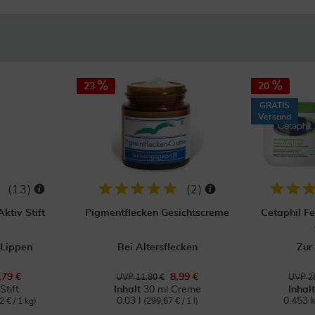
23
20
GRATIS
Versand
(
13
)
(
2
)
ktiv Stift
Pigmentflecken Gesichtscreme
Cetaphil F
 Lippen
Bei Altersflecken
Zur
,79 €
8,99 €
UVP 11,80 €
UVP 28
Stift
Inhalt
30 ml Creme
Inhal
0.03 l
0.453 
2 € / 1 kg)
(299,67 € / 1 l)