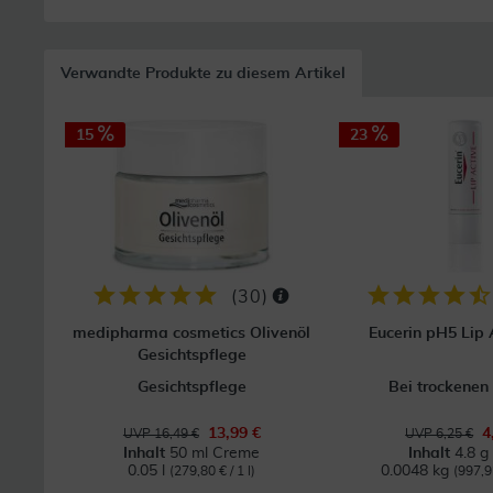
Verwandte Produkte zu diesem Artikel
15
23
(
30
)
medipharma cosmetics Olivenöl
Eucerin pH5 Lip A
Gesichtspflege
Gesichtspflege
Bei trockenen
13,99 €
4
UVP 16,49 €
UVP 6,25 €
Inhalt
50 ml Creme
Inhalt
4.8 g 
0.05 l
0.0048 kg
(279,80 € / 1 l)
(997,9