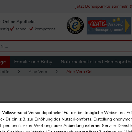
Jetzt Bonuspunkte sammeln &
e Online Apotheke
nstig
schnell
kompetent
ege
Familie und Baby
Naturheilmittel und Homöopathi
toffe
Aloe Vera
Aloe Vera Gel
Aloe Vera Gel Mit
r Volksversand Versandapotheke! Für die bestmögliche Webseiten-Er
-IDs ein, z.B. zur Erhöhung des Nutzerkomforts, Erstellung anonymer 
ht-personalisierter Werbung, oder Anbindung externer Service-Dienstle
Mit Vitamin E und Teeb