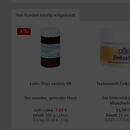
Von Kunden häufig mitgekauft
8
Lotio Zinci oxidati SR
Teebaumöl Zink
Bei wunder, gereizter Haut
Zur Unterstütz
Wundheil
7,02 €
11,58 €
AVP* 7,65 €
Inhalt
100 g Lotion
Inhalt
15 ml 
0.1 kg
0.015 l
(70,20 € / 1 kg)
(772,00 