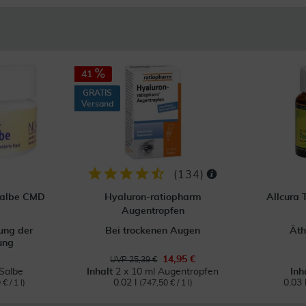
41
GRATIS
Versand
(
134
)
salbe CMD
Hyaluron-ratiopharm
Allcura
Augentropfen
ung der
Bei trockenen Augen
Äth
ung
14,95 €
UVP 25,39 €
Salbe
Inhalt
2 x 10 ml Augentropfen
Inh
0.02 l
0.03 
€ / 1 l)
(747,50 € / 1 l)