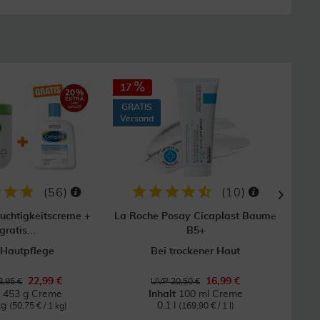
17
10
GRATIS
Versand
(
56
)
(
10
)
euchtigkeitscreme +
La Roche Posay Cicaplast Baume
Cera
gratis...
B5+
 Hautpflege
Bei trockener Haut
Für
22,99 €
16,99 €
,95 €
UVP 20,50 €
t
453 g Creme
Inhalt
100 ml Creme
kg
0.1 l
(50,75 € / 1 kg)
(169,90 € / 1 l)