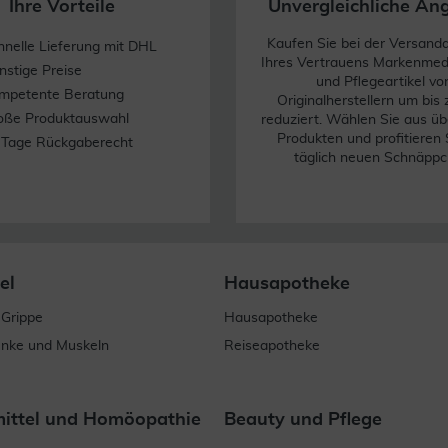
Ihre Vorteile
Unvergleichliche An
Kaufen Sie bei der Versand
hnelle Lieferung mit DHL
Ihres Vertrauens Markenme
nstige Preise
und Pflegeartikel vo
mpetente Beratung
Originalherstellern um bis
oße Produktauswahl
reduziert. Wählen Sie aus üb
Produkten und profitieren 
 Tage Rückgaberecht
täglich neuen Schnäppc
el
Hausapotheke
 Grippe
Hausapotheke
enke und Muskeln
Reiseapotheke
mittel und Homöopathie
Beauty und Pflege