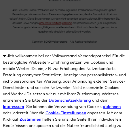
Arzt oder in Ihrer Apotheke.
Alle Besucher unserer Webseite sind herzlich eingeladen, Produktbewertungen abzugeben.
Bewertungen können auch von Personen abgegeben werden, die das Produkt nicht bei uns
gekauft haben. Diese Bewertungen werden nicht gesondert gekennzeichnet. Bitte beachten Sie,
dass alle Bewertungen
unserer Bewertungsrichtlinie
entsprechen müssen. Jede eingehende
Bewertung wird einer sorgfältigen manuellen Authentizitätskontrolle unterzogen und kann
gegebenfalls abgelehnt oder gelöscht werden.
Copyright ©2026 Volksversand - Alle Rechte vorbehalten
❤-lich willkommen bei der Volksversand Versandapotheke! Für die
bestmögliche Webseiten-Erfahrung setzen wir Cookies und
mobile Werbe-IDs ein, z.B. zur Erhöhung des Nutzerkomforts,
Erstellung anonymer Statistiken, Anzeige von personalisierter- und
nicht-personalisierter Werbung, oder Anbindung externer Service-
Dienstleister und sozialer Netzwerke. Nicht essenzielle Cookies
und Werbe-IDs setzen wir nur mit Ihrer Zustimmung. Weiteres
entnehmen Sie bitte der
Datenschutzerklärung
und dem
Impressum
. Sie können die Verwendung von Cookies
ablehnen
oder jederzeit über die
Cookie-Einstellungen
anpassen. Mit dem
Klick auf
Zustimmen
helfen Sie uns, die Seite Ihren individuellen
Bedürfnissen anzupassen und die Nutzerfreundlichkeit stetig zu