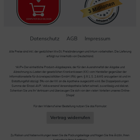
Datenschutz
AGB
Impressum
Alle Preise sind inkl. der gestzlichen MwSt. Preisänderungen und Irrtum vorbehalten. Die Lieferung
erfolgt nur innerhalb von Deutschland.
*AVP= Der einheitliche Produkt-Abgabepreis, der für den Ausnahmefall der Abgabe und
Abrechnung zu Lasten der gesetzlichen Krankenkassen (KK) vom Hersteller gegenüber der
Informationsstelle für Arzneispezialitäten GmbH (IFA) gem. § III 1, S. 2 AMG anzugeben ist und im
Erstattungsfall abzügl. 5% von der KK an die Apotheke ausgezahlt wird. Bei Doppelpackungen
Summe der Einzel-AVP. Volksversand Versandapotheke liefert schnell, zuverlässig und diskret.
Schenken Sie uns Ihr Vertrauen und überzeugen Sie sich von den vielen Vorteilen unseres Online-
Shops!
Für den Widerruf einer Bestellung nutzen Sie das Formular:
Vertrag widerrufen
Zu Risiken und Nebenwirkungen lesen Sie die Packungsbeilage und fragen Sie Ihre Ärztin, Ihren