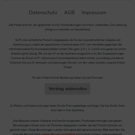
Datenschutz
AGB
Impressum
Alle Preise sind inkl. der gestzlichen MwSt. Preisänderungen und Irrtum vorbehalten. Die Lieferung
erfolgt nur innerhalb von Deutschland.
*AVP= Der einheitliche Produkt-Abgabepreis, der für den Ausnahmefall der Abgabe und
Abrechnung zu Lasten der gesetzlichen Krankenkassen (KK) vom Hersteller gegenüber der
Informationsstelle für Arzneispezialitäten GmbH (IFA) gem. § III 1, S. 2 AMG anzugeben ist und im
Erstattungsfall abzügl. 5% von der KK an die Apotheke ausgezahlt wird. Bei Doppelpackungen
Summe der Einzel-AVP. Volksversand Versandapotheke liefert schnell, zuverlässig und diskret.
Schenken Sie uns Ihr Vertrauen und überzeugen Sie sich von den vielen Vorteilen unseres Online-
Shops!
Für den Widerruf einer Bestellung nutzen Sie das Formular:
Vertrag widerrufen
Zu Risiken und Nebenwirkungen lesen Sie die Packungsbeilage und fragen Sie Ihre Ärztin, Ihren
Arzt oder in Ihrer Apotheke.
Alle Besucher unserer Webseite sind herzlich eingeladen, Produktbewertungen abzugeben.
Bewertungen können auch von Personen abgegeben werden, die das Produkt nicht bei uns
gekauft haben. Diese Bewertungen werden nicht gesondert gekennzeichnet. Bitte beachten Sie,
dass alle Bewertungen
unserer Bewertungsrichtlinie
entsprechen müssen. Jede eingehende