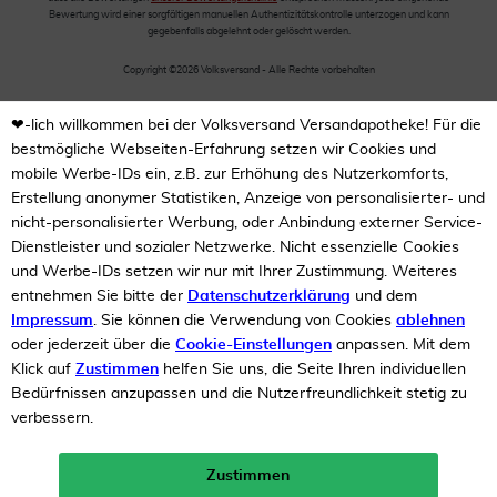
Bewertung wird einer sorgfältigen manuellen Authentizitätskontrolle unterzogen und kann
gegebenfalls abgelehnt oder gelöscht werden.
Copyright ©2026 Volksversand - Alle Rechte vorbehalten
❤-lich willkommen bei der Volksversand Versandapotheke! Für die
bestmögliche Webseiten-Erfahrung setzen wir Cookies und
mobile Werbe-IDs ein, z.B. zur Erhöhung des Nutzerkomforts,
Erstellung anonymer Statistiken, Anzeige von personalisierter- und
nicht-personalisierter Werbung, oder Anbindung externer Service-
Dienstleister und sozialer Netzwerke. Nicht essenzielle Cookies
und Werbe-IDs setzen wir nur mit Ihrer Zustimmung. Weiteres
entnehmen Sie bitte der
Datenschutzerklärung
und dem
Impressum
. Sie können die Verwendung von Cookies
ablehnen
oder jederzeit über die
Cookie-Einstellungen
anpassen. Mit dem
Klick auf
Zustimmen
helfen Sie uns, die Seite Ihren individuellen
Bedürfnissen anzupassen und die Nutzerfreundlichkeit stetig zu
verbessern.
Zustimmen
Neukunden-Rabatt ab 49€!