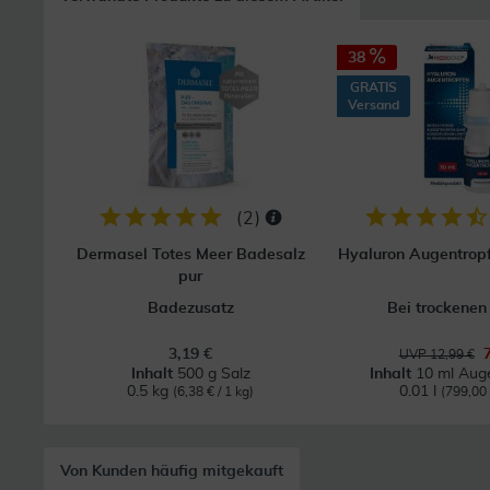
38
GRATIS
Versand
(
2
)
Dermasel Totes Meer Badesalz
Hyaluron Augentrop
pur
Badezusatz
Bei trockene
3,19 €
UVP 12,99 €
Inhalt
500 g Salz
Inhalt
10 ml Aug
0.5 kg
0.01 l
(6,38 € / 1 kg)
(799,00 €
Von Kunden häufig mitgekauft