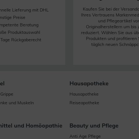
Kaufen Sie bei der Versand
hnelle Lieferung mit DHL
Ihres Vertrauens Markenme
nstige Preise
und Pflegeartikel vo
mpetente Beratung
Originalherstellern um bis
oße Produktauswahl
reduziert. Wählen Sie aus üb
Produkten und profitieren 
 Tage Rückgaberecht
täglich neuen Schnäppc
el
Hausapotheke
 Grippe
Hausapotheke
enke und Muskeln
Reiseapotheke
mittel und Homöopathie
Beauty und Pflege
Anti Age Pflege