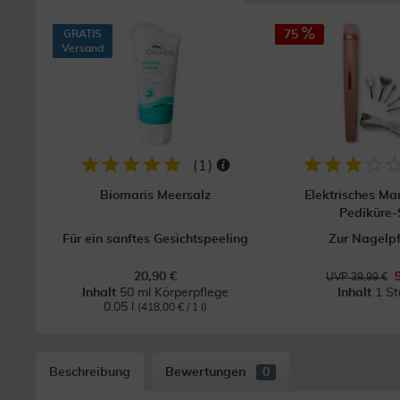
GRATIS
75
Versand
(
1
)
Biomaris Meersalz
Elektrisches Ma
Pediküre-
Für ein sanftes Gesichtspeeling
Zur Nagelp
20,90 €
UVP 39,99 €
Inhalt
50 ml Körperpflege
Inhalt
1 St
0.05 l
(418,00 € / 1 l)
Beschreibung
Bewertungen
0