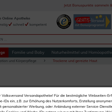
Jetzt Bonuspunkte sammeln &
e Online Apotheke
nstig
schnell
kompetent
ege
Familie und Baby
Naturheilmittel und Homöopathi
otion und Körperpflege
Trockene und gereizte Haut
Biomaris Körper- 
r Volksversand Versandapotheke! Für die bestmögliche Webseiten-Er
-IDs ein, z.B. zur Erhöhung des Nutzerkomforts, Erstellung anonymer 
Pflegt die Haut beim Ba
ht-personalisierter Werbung, oder Anbindung externer Service-Dienstle
In Wasser lösliches Öl