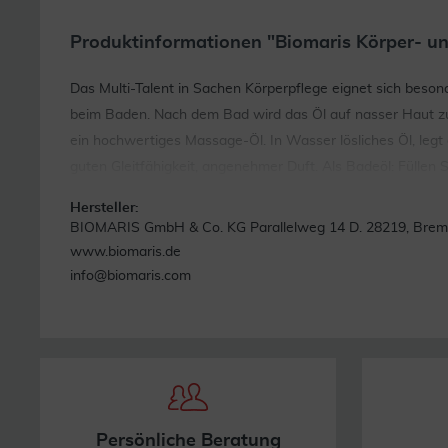
Produktinformationen "Biomaris Körper- u
Das Multi-Talent in Sachen Körperpflege eignet sich beson
beim Baden. Nach dem Bad wird das Öl auf nasser Haut zur K
ein hochwertiges Massage-Öl. In Wasser lösliches Öl, leg
guten Gleitfähigkeit, angenehmer Duft. Als Badeöl: Füllen
Hersteller:
BIOMARIS GmbH & Co. KG Parallelweg 14 D. 28219, Bre
www.biomaris.de
info@biomaris.com
Persönliche Beratung