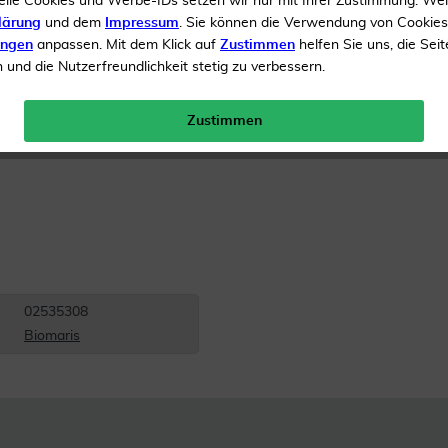
elle Cookies und Werbe-IDs setzen wir nur mit Ihrer Zustimmung. We
lärung
und dem
Impressum
. Sie können die Verwendung von Cookie
Inhalt
200 ml Öl
ungen
anpassen. Mit dem Klick auf
Zustimmen
helfen Sie uns, die Seit
und die Nutzerfreundlichkeit stetig zu verbessern.
Menge:
Zustimmen
Versandkostenfrei
02535308
Biomaris