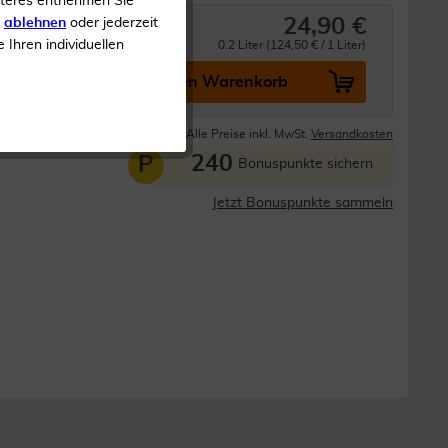
iteres entnehmen Sie
24,90 €
s
ablehnen
oder jederzeit
e Ihren individuellen
0.2 Liter (124,50 € / 1 Liter)
In den Warenkorb
Lieferzeit 1-3 Tage
Alle Preise inkl. MwSt.
Versandkosten
240
P
Bonuspunkte sichern
Jetzt Bonuspunkte sammeln