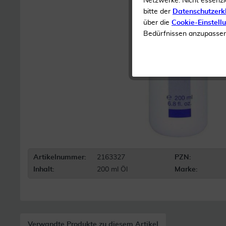
Netzwerke. Nicht essenzi
bitte der
Datenschutzerk
über die
Cookie-Einstell
Bedürfnissen anzupassen 
Artikelnummer:
2163327
PZN:
Inhalt:
200 ml Öl
Marke:
Verwandte Produkte zu diesem Artikel