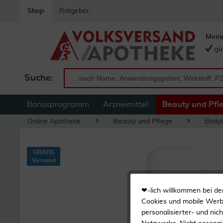
Shop
Ratgeber
Mein
gü
Suche:
Bonusprogramm
Arzneimittel
Beauty und Pfl
Online Apotheke
Beauty und Pflege
Bodyl
GRATIS
Versand
❤-lich willkommen bei de
Cookies und mobile Werbe
personalisierter- und nic