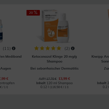
20
(
11
)
(
2
)
fen Medibond
Ketoconazol Klinge 20 mg/g
Kneipp Ar
Shampoo
Sonn
n Augen
Bei seborrhoischer Dermatitis
Zu
7,99 €
13,99 €
AVP* 17,70 €
entropfen
Inhalt
120 ml Shampoo
Inhalt
2
0.12 l
0.2 
 / 1 l)
(116,58 € / 1 l)