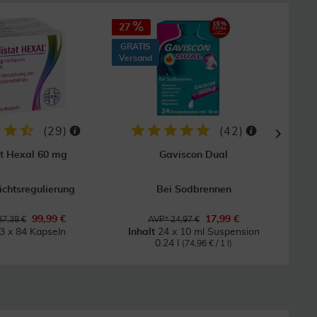
27
GRAT
Vers
GRATIS
Versand
(
29
)
(
42
)
at Hexal 60 mg
Gaviscon Dual
chtsregulierung
Bei Sodbrennen
B
99,99 €
17,99 €
7,38 €
AVP* 24,97 €
3 x 84 Kapseln
Inhalt
24 x 10 ml Suspension
0.24 l
(74,96 € / 1 l)