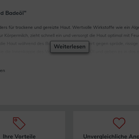
nd Badeöl"
ders für trockene und gereizte Haut. Wertvolle Wirkstoffe wie ein Alg
örpermilch, zieht schnell ein und versorgt die Haut optimal mit Feuch
t die Haut während des Badens, hilft einmassiert gegen spröde, rissi
Weiterlesen
 Sie die Innenkappe des Verschlussdeckels mit Öl und geben es in das
men
Ihre Vorteile
Unvergleichliche An