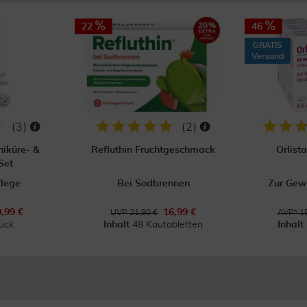
22
46
GRATIS
Versand
(
3
)
(
2
)
niküre- &
Refluthin Fruchtgeschmack
Orlist
Set
flege
Bei Sodbrennen
Zur Gewi
9,99 €
16,99 €
UVP 21,90 €
AVP* 18
ück
Inhalt
48 Kautabletten
Inhalt