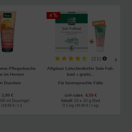
8
(
21
)
oma-Pflegedusche
Allgäuer Latschenkiefer Sole Fuß-
e im Herzen
bad + gratis...
m Duschen
Für beanspruchte Füße
3,99 €
4,59 €
UVP 4,99 €
00 ml Duschgel
Inhalt
10 x 10 g Bad
l
0.1 kg
(19,95 € / 1 l)
(45,90 € / 1 kg)