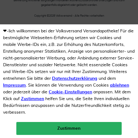
Bewertung wird einer sorgfältigen manuellen Authentizitätskontrolle unterzogen und kann
gegebenfalls abgelehnt oder gelöscht werden.
Copyright ©2026 Volksversand - Alle Rechte vorbehalten
❤-lich willkommen bei der Volksversand Versandapotheke! Für die
bestmögliche Webseiten-Erfahrung setzen wir Cookies und
mobile Werbe-IDs ein, z.B. zur Erhöhung des Nutzerkomforts,
Erstellung anonymer Statistiken, Anzeige von personalisierter- und
nicht-personalisierter Werbung, oder Anbindung externer Service-
Dienstleister und sozialer Netzwerke. Nicht essenzielle Cookies
und Werbe-IDs setzen wir nur mit Ihrer Zustimmung. Weiteres
entnehmen Sie bitte der
Datenschutzerklärung
und dem
Impressum
. Sie können die Verwendung von Cookies
ablehnen
oder jederzeit über die
Cookie-Einstellungen
anpassen. Mit dem
Klick auf
Zustimmen
helfen Sie uns, die Seite Ihren individuellen
Bedürfnissen anzupassen und die Nutzerfreundlichkeit stetig zu
verbessern.
Zustimmen
Neukunden-Rabatt ab 49€!
10%
mehr erfahren >