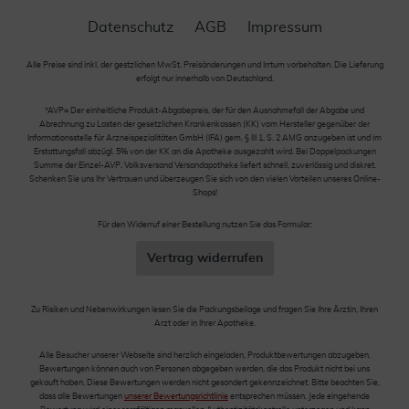
Datenschutz
AGB
Impressum
Alle Preise sind inkl. der gestzlichen MwSt. Preisänderungen und Irrtum vorbehalten. Die Lieferung
erfolgt nur innerhalb von Deutschland.
*AVP= Der einheitliche Produkt-Abgabepreis, der für den Ausnahmefall der Abgabe und
Abrechnung zu Lasten der gesetzlichen Krankenkassen (KK) vom Hersteller gegenüber der
Informationsstelle für Arzneispezialitäten GmbH (IFA) gem. § III 1, S. 2 AMG anzugeben ist und im
Erstattungsfall abzügl. 5% von der KK an die Apotheke ausgezahlt wird. Bei Doppelpackungen
Summe der Einzel-AVP. Volksversand Versandapotheke liefert schnell, zuverlässig und diskret.
Schenken Sie uns Ihr Vertrauen und überzeugen Sie sich von den vielen Vorteilen unseres Online-
Shops!
Für den Widerruf einer Bestellung nutzen Sie das Formular:
Vertrag widerrufen
Zu Risiken und Nebenwirkungen lesen Sie die Packungsbeilage und fragen Sie Ihre Ärztin, Ihren
Arzt oder in Ihrer Apotheke.
Alle Besucher unserer Webseite sind herzlich eingeladen, Produktbewertungen abzugeben.
Bewertungen können auch von Personen abgegeben werden, die das Produkt nicht bei uns
gekauft haben. Diese Bewertungen werden nicht gesondert gekennzeichnet. Bitte beachten Sie,
dass alle Bewertungen
unserer Bewertungsrichtlinie
entsprechen müssen. Jede eingehende