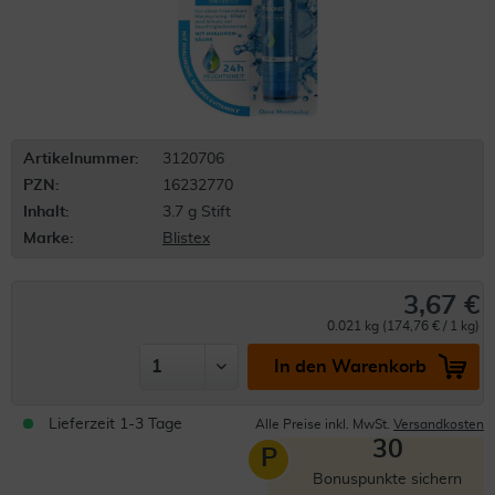
Artikelnummer:
3120706
PZN:
16232770
Inhalt:
3.7 g Stift
Marke:
Blistex
3,67 €
0.021 kg (174,76 € / 1 kg)
In den Warenkorb
Lieferzeit 1-3 Tage
Alle Preise inkl. MwSt.
Versandkosten
30
P
Bonuspunkte sichern