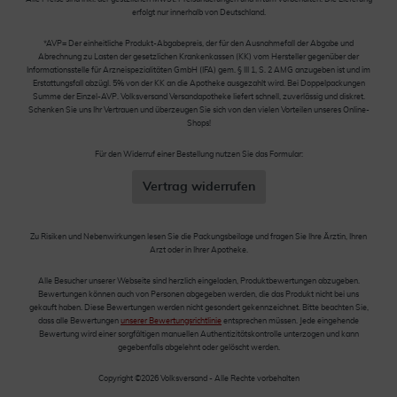
erfolgt nur innerhalb von Deutschland.
*AVP= Der einheitliche Produkt-Abgabepreis, der für den Ausnahmefall der Abgabe und
Abrechnung zu Lasten der gesetzlichen Krankenkassen (KK) vom Hersteller gegenüber der
Informationsstelle für Arzneispezialitäten GmbH (IFA) gem. § III 1, S. 2 AMG anzugeben ist und im
Erstattungsfall abzügl. 5% von der KK an die Apotheke ausgezahlt wird. Bei Doppelpackungen
Summe der Einzel-AVP. Volksversand Versandapotheke liefert schnell, zuverlässig und diskret.
Schenken Sie uns Ihr Vertrauen und überzeugen Sie sich von den vielen Vorteilen unseres Online-
Shops!
Für den Widerruf einer Bestellung nutzen Sie das Formular:
Vertrag widerrufen
Zu Risiken und Nebenwirkungen lesen Sie die Packungsbeilage und fragen Sie Ihre Ärztin, Ihren
Arzt oder in Ihrer Apotheke.
Alle Besucher unserer Webseite sind herzlich eingeladen, Produktbewertungen abzugeben.
Bewertungen können auch von Personen abgegeben werden, die das Produkt nicht bei uns
gekauft haben. Diese Bewertungen werden nicht gesondert gekennzeichnet. Bitte beachten Sie,
dass alle Bewertungen
unserer Bewertungsrichtlinie
entsprechen müssen. Jede eingehende
Bewertung wird einer sorgfältigen manuellen Authentizitätskontrolle unterzogen und kann
gegebenfalls abgelehnt oder gelöscht werden.
Copyright ©2026 Volksversand - Alle Rechte vorbehalten