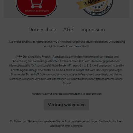
Datenschutz
AGB
Impressum
Alle Preise sind inkl. der gestzlichen MwSt. Preisänderungen und Irrtum vorbehalten. Die Lieferung
erfolgt nur innerhalb von Deutschland.
*AVP= Der einheitliche Produkt-Abgabepreis, der für den Ausnahmefall der Abgabe und
Abrechnung zu Lasten der gesetzlichen Krankenkassen (KK) vom Hersteller gegenüber der
Informationsstelle für Arzneispezialitäten GmbH (IFA) gem. § III 1, S. 2 AMG anzugeben ist und im
Erstattungsfall abzügl. 5% von der KK an die Apotheke ausgezahlt wird. Bei Doppelpackungen
Summe der Einzel-AVP. Volksversand Versandapotheke liefert schnell, zuverlässig und diskret.
Schenken Sie uns Ihr Vertrauen und überzeugen Sie sich von den vielen Vorteilen unseres Online-
Shops!
Für den Widerruf einer Bestellung nutzen Sie das Formular:
Vertrag widerrufen
Zu Risiken und Nebenwirkungen lesen Sie die Packungsbeilage und fragen Sie Ihre Ärztin, Ihren
Arzt oder in Ihrer Apotheke.