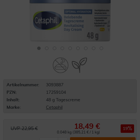
Artikelnummer:
3093887
PZN:
17259104
Inhalt:
48 g Tagescreme
Marke:
Cetaphil
18,49 €
UVP 22,95 €
19
0.048 kg (385,21 € / 1 kg)