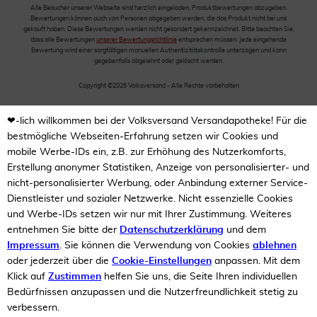
Alle Besucher unserer Webseite sind herzlich eingeladen, Produktbewertungen abzugeben.
Bewertungen können auch von Personen abgegeben werden, die das Produkt nicht bei uns
gekauft haben. Diese Bewertungen werden nicht gesondert gekennzeichnet. Bitte beachten Sie,
dass alle Bewertungen
unserer Bewertungsrichtlinie
entsprechen müssen. Jede eingehende
Bewertung wird einer sorgfältigen manuellen Authentizitätskontrolle unterzogen und kann
gegebenfalls abgelehnt oder gelöscht werden.
Copyright ©2026 Volksversand - Alle Rechte vorbehalten
❤-lich willkommen bei der Volksversand Versandapotheke! Für die
bestmögliche Webseiten-Erfahrung setzen wir Cookies und
mobile Werbe-IDs ein, z.B. zur Erhöhung des Nutzerkomforts,
Erstellung anonymer Statistiken, Anzeige von personalisierter- und
nicht-personalisierter Werbung, oder Anbindung externer Service-
Dienstleister und sozialer Netzwerke. Nicht essenzielle Cookies
und Werbe-IDs setzen wir nur mit Ihrer Zustimmung. Weiteres
entnehmen Sie bitte der
Datenschutzerklärung
und dem
Impressum
. Sie können die Verwendung von Cookies
ablehnen
oder jederzeit über die
Cookie-Einstellungen
anpassen. Mit dem
Klick auf
Zustimmen
helfen Sie uns, die Seite Ihren individuellen
Bedürfnissen anzupassen und die Nutzerfreundlichkeit stetig zu
verbessern.