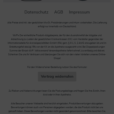
Datenschutz
AGB
Impressum
Alle Preise sind inkl. der gestzlichen MwSt. Preisänderungen und Irrtum vorbehalten. Die Lieferung
erfolgt nur innerhalb von Deutschland.
*AVP= Der einheitliche Produkt-Abgabepreis, der für den Ausnahmefall der Abgabe und
Abrechnung zu Lasten der gesetzlichen Krankenkassen (KK) vom Hersteller gegenüber der
Informationsstelle für Arzneispezialitäten GmbH (IFA) gem. § III 1, S. 2 AMG anzugeben ist und im
Erstattungsfall abzügl. 5% von der KK an die Apotheke ausgezahlt wird. Bei Doppelpackungen
Summe der Einzel-AVP. Volksversand Versandapotheke liefert schnell, zuverlässig und diskret.
Schenken Sie uns Ihr Vertrauen und überzeugen Sie sich von den vielen Vorteilen unseres Online-
Shops!
Für den Widerruf einer Bestellung nutzen Sie das Formular:
Vertrag widerrufen
Zu Risiken und Nebenwirkungen lesen Sie die Packungsbeilage und fragen Sie Ihre Ärztin, Ihren
Arzt oder in Ihrer Apotheke.
Alle Besucher unserer Webseite sind herzlich eingeladen, Produktbewertungen abzugeben.
Bewertungen können auch von Personen abgegeben werden, die das Produkt nicht bei uns
gekauft haben. Diese Bewertungen werden nicht gesondert gekennzeichnet. Bitte beachten Sie,