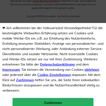
dass alle Bewertungen
unserer Bewertungsrichtlinie
entsprechen müssen. Jede eingehende
Bewertung wird einer sorgfältigen manuellen Authentizitätskontrolle unterzogen und kann
gegebenfalls abgelehnt oder gelöscht werden.
Copyright ©2026 Volksversand - Alle Rechte vorbehalten
❤-lich willkommen bei der Volksversand Versandapotheke! Für die
bestmögliche Webseiten-Erfahrung setzen wir Cookies und
mobile Werbe-IDs ein, z.B. zur Erhöhung des Nutzerkomforts,
Erstellung anonymer Statistiken, Anzeige von personalisierter- und
nicht-personalisierter Werbung, oder Anbindung externer Service-
Dienstleister und sozialer Netzwerke. Nicht essenzielle Cookies
und Werbe-IDs setzen wir nur mit Ihrer Zustimmung. Weiteres
entnehmen Sie bitte der
Datenschutzerklärung
und dem
Impressum
. Sie können die Verwendung von Cookies
ablehnen
oder jederzeit über die
Cookie-Einstellungen
anpassen. Mit dem
Klick auf
Zustimmen
helfen Sie uns, die Seite Ihren individuellen
Bedürfnissen anzupassen und die Nutzerfreundlichkeit stetig zu
verbessern.
Zustimmen
Neukunden-Rabatt ab 49€!