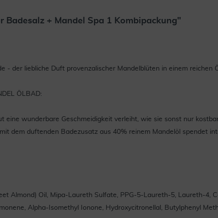
er Badesalz + Mandel Spa 1 Kombipackung"
de - der liebliche Duft provenzalischer Mandelblüten in einem reichen
ANDEL ÖLBAD:
ut eine wunderbare Geschmeidigkeit verleiht, wie sie sonst nur kostba
 mit dem duftenden Badezusatz aus 40% reinem Mandelöl spendet inte
et Almond) Oil, Mipa-Laureth Sulfate, PPG-5-Laureth-5, Laureth-4, C
imonene, Alpha-Isomethyl Ionone, Hydroxycitronellal, Butylphenyl Meth