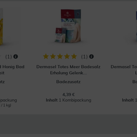
(
1
)
(
1
)
nd Honig Bad
Dermasel Totes Meer Badesalz
Dermasel To
eit
Erholung Gelenk...
tz
Badezusatz
B
4,39 €
ipackung
Inhalt
1 Kombipackung
Inhalt
 / 1 kg)