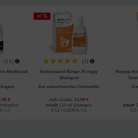
20
(
11
)
(
2
)
fen Medibond
Ketoconazol Klinge 20 mg/g
Kneipp Ar
Shampoo
Sonn
n Augen
Bei seborrhoischer Dermatitis
Zu
7,99 €
13,99 €
AVP* 17,70 €
entropfen
Inhalt
120 ml Shampoo
Inhalt
2
0.12 l
0.2 
 / 1 l)
(116,58 € / 1 l)