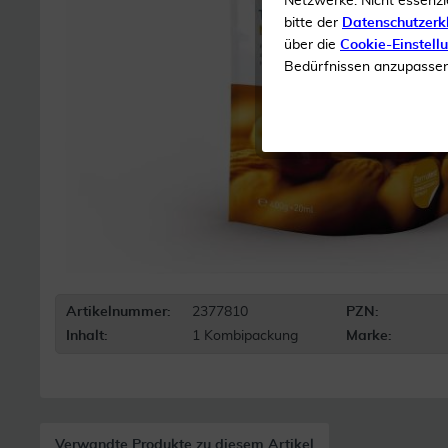
Netzwerke. Nicht essenzi
bitte der
Datenschutzerk
über die
Cookie-Einstell
Bedürfnissen anzupassen 
Artikelnummer:
2377810
PZN:
Inhalt:
1 Kombipackung
Marke:
Verwandte Produkte zu diesem Artikel