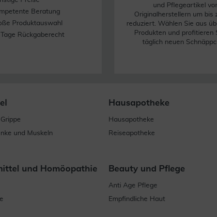
nstige Preise
und Pflegeartikel vo
mpetente Beratung
Originalherstellern um bis
oße Produktauswahl
reduziert. Wählen Sie aus üb
Produkten und profitieren 
 Tage Rückgaberecht
täglich neuen Schnäppc
el
Hausapotheke
 Grippe
Hausapotheke
enke und Muskeln
Reiseapotheke
mittel und Homöopathie
Beauty und Pflege
Anti Age Pflege
e
Empfindliche Haut