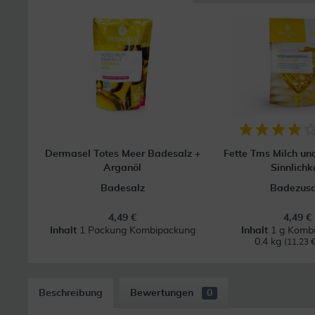
Dermasel Totes Meer Badesalz +
Fette Tms Milch u
Arganöl
Sinnlichk
Badesalz
Badezusa
4,49 €
4,49 €
Inhalt
1 Packung Kombipackung
Inhalt
1 g Komb
0.4 kg
(11,23 €
Beschreibung
Bewertungen
0