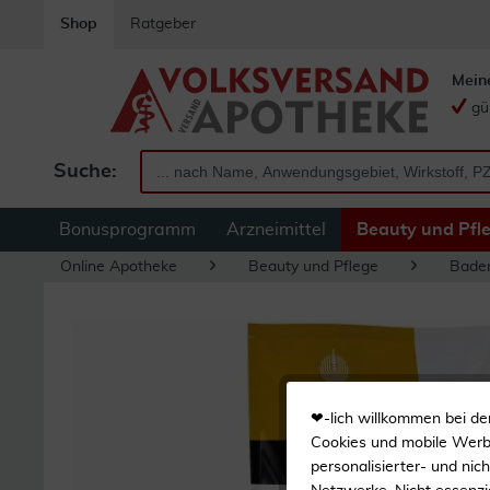
Shop
Ratgeber
Mein
gü
Suche:
Bonusprogramm
Arzneimittel
Beauty und Pfl
Online Apotheke
Beauty und Pflege
Bade
❤-lich willkommen bei de
Cookies und mobile Werbe
personalisierter- und nic