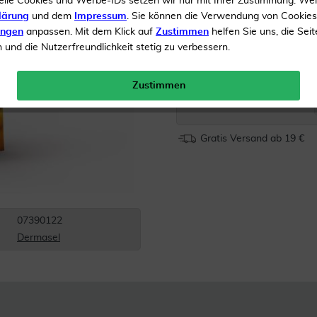
elle Cookies und Werbe-IDs setzen wir nur mit Ihrer Zustimmung. We
lärung
und dem
Impressum
. Sie können die Verwendung von Cookie
Mit kostbarem Mandelöl
ungen
anpassen. Mit dem Klick auf
Zustimmen
helfen Sie uns, die Seit
Duftendes Schaumbad
und die Nutzerfreundlichkeit stetig zu verbessern.
Inhalt
1 Kombipackung
Zustimmen
Menge:
Gratis Versand ab 19 €
07390122
Dermasel