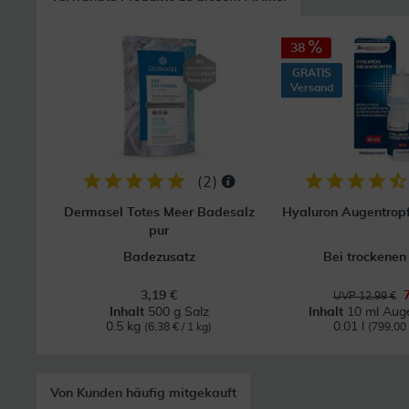
38
GRATIS
Versand
(
2
)
Dermasel Totes Meer Badesalz
Hyaluron Augentrop
pur
Badezusatz
Bei trockene
3,19 €
UVP 12,99 €
Inhalt
500 g Salz
Inhalt
10 ml Aug
0.5 kg
0.01 l
(6,38 € / 1 kg)
(799,00 €
Von Kunden häufig mitgekauft