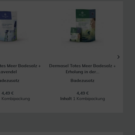
tes Meer Badesalz +
Dermasel Totes Meer Badesalz +
Derm
Lavendel
Erholung in der...
adezusatz
Badezusatz
4,49 €
4,49 €
1 Kombipackung
Inhalt
1 Kombipackung