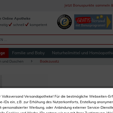
Jetzt Bonuspunkte sammeln &
e Online Apotheke
nstig
schnell
kompetent
ege
Familie und Baby
Naturheilmittel und Homöopathi
n und Duschen
Badezusatz
Dermasel Totes Me
r Volksversand Versandapotheke! Für die bestmögliche Webseiten-Er
Kombipackung
-IDs ein, z.B. zur Erhöhung des Nutzerkomforts, Erstellung anonymer 
ht-personalisierter Werbung, oder Anbindung externer Service-Dienstle