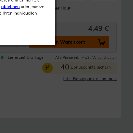
iteres entnehmen Sie
s
ablehnen
oder jederzeit
Bei trockener Haut
e Ihren individuellen
4,49 €
In den Warenkorb
Lieferzeit 1-3 Tage
Alle Preise inkl. MwSt.
Versandkosten
40
P
Bonuspunkte sichern
Jetzt Bonuspunkte sammeln