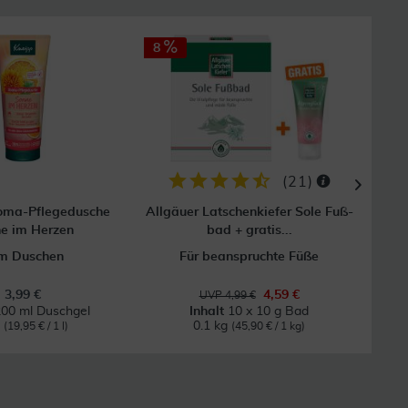
8
(
21
)
oma-Pflegedusche
Allgäuer Latschenkiefer Sole Fuß-
e im Herzen
bad + gratis...
m Duschen
Für beanspruchte Füße
3,99 €
4,59 €
UVP 4,99 €
00 ml Duschgel
Inhalt
10 x 10 g Bad
l
0.1 kg
(19,95 € / 1 l)
(45,90 € / 1 kg)