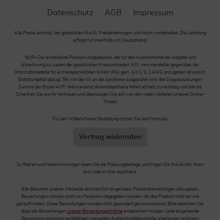
Datenschutz
AGB
Impressum
Alle Preise sind inkl. der gestzlichen MwSt. Preisänderungen und Irrtum vorbehalten. Die Lieferung
erfolgt nur innerhalb von Deutschland.
*AVP= Der einheitliche Produkt-Abgabepreis, der für den Ausnahmefall der Abgabe und
Abrechnung zu Lasten der gesetzlichen Krankenkassen (KK) vom Hersteller gegenüber der
Informationsstelle für Arzneispezialitäten GmbH (IFA) gem. § III 1, S. 2 AMG anzugeben ist und im
Erstattungsfall abzügl. 5% von der KK an die Apotheke ausgezahlt wird. Bei Doppelpackungen
Summe der Einzel-AVP. Volksversand Versandapotheke liefert schnell, zuverlässig und diskret.
Schenken Sie uns Ihr Vertrauen und überzeugen Sie sich von den vielen Vorteilen unseres Online-
Shops!
Für den Widerruf einer Bestellung nutzen Sie das Formular:
Vertrag widerrufen
Zu Risiken und Nebenwirkungen lesen Sie die Packungsbeilage und fragen Sie Ihre Ärztin, Ihren
Arzt oder in Ihrer Apotheke.
Alle Besucher unserer Webseite sind herzlich eingeladen, Produktbewertungen abzugeben.
Bewertungen können auch von Personen abgegeben werden, die das Produkt nicht bei uns
gekauft haben. Diese Bewertungen werden nicht gesondert gekennzeichnet. Bitte beachten Sie,
dass alle Bewertungen
unserer Bewertungsrichtlinie
entsprechen müssen. Jede eingehende
Bewertung wird einer sorgfältigen manuellen Authentizitätskontrolle unterzogen und kann