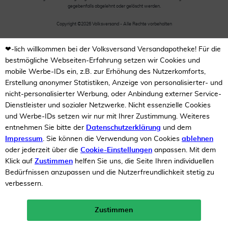
gegebenfalls abgelehnt oder gelöscht werden.
Copyright ©2026 Volksversand - Alle Rechte vorbehalten
❤-lich willkommen bei der Volksversand Versandapotheke! Für die
bestmögliche Webseiten-Erfahrung setzen wir Cookies und
mobile Werbe-IDs ein, z.B. zur Erhöhung des Nutzerkomforts,
Erstellung anonymer Statistiken, Anzeige von personalisierter- und
nicht-personalisierter Werbung, oder Anbindung externer Service-
Dienstleister und sozialer Netzwerke. Nicht essenzielle Cookies
und Werbe-IDs setzen wir nur mit Ihrer Zustimmung. Weiteres
entnehmen Sie bitte der
Datenschutzerklärung
und dem
Impressum
. Sie können die Verwendung von Cookies
ablehnen
oder jederzeit über die
Cookie-Einstellungen
anpassen. Mit dem
Klick auf
Zustimmen
helfen Sie uns, die Seite Ihren individuellen
Bedürfnissen anzupassen und die Nutzerfreundlichkeit stetig zu
verbessern.
Zustimmen
Neukunden-Rabatt ab 49€!
10%
mehr erfahren >