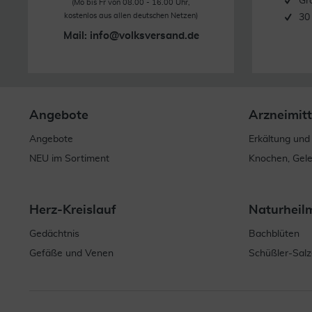
Gr
(Mo bis Fr von 08.00 - 16.00 Uhr,
kostenlos aus allen deutschen Netzen)
30
Mail:
info@volksversand.de
Angebote
Arzneimitt
Angebote
Erkältung und
NEU im Sortiment
Knochen, Gel
Herz-Kreislauf
Naturheil
Gedächtnis
Bachblüten
Gefäße und Venen
Schüßler-Salz