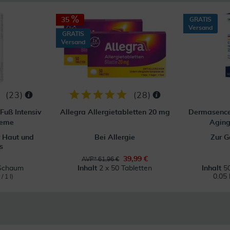
35
GRATIS
Versand
GRATIS
Versand
(
23
)
(
28
)
Fuß Intensiv
Allegra Allergietabletten 20 mg
Dermasence 
reme
Aging
r Haut und
Bei Allergie
Zur G
s
39,99 €
AVP* 61,96 €
Schaum
Inhalt
2 x 50 Tabletten
Inhalt
5
0.05 
/ 1 l)