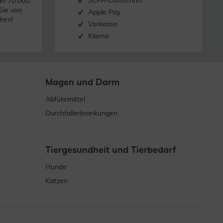
SEPA-Lastschrift
er 70.000
Sie von
Apple Pay
hen!
Vorkasse
Klarna
Magen und Darm
Abführmittel
Durchfallerkrankungen
Tiergesundheit und Tierbedarf
Hunde
Katzen