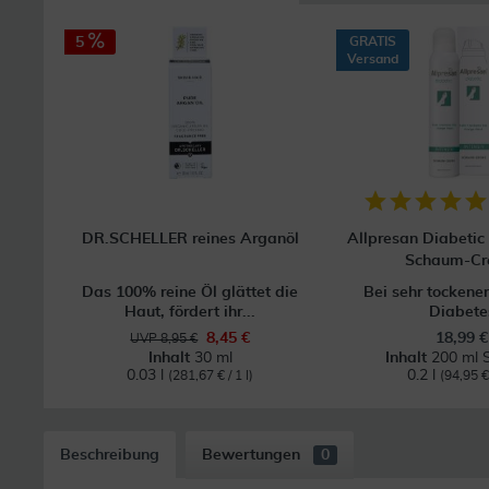
5
GRATIS
Versand
DR.SCHELLER reines Arganöl
Allpresan Diabetic 
Schaum-C
Das 100% reine Öl glättet die
Bei sehr tockene
Haut, fördert ihr...
Diabete
8,45 €
18,99 €
UVP 8,95 €
Inhalt
30 ml
Inhalt
200 ml 
0.03 l
0.2 l
(281,67 € / 1 l)
(94,95 € 
Beschreibung
Bewertungen
0