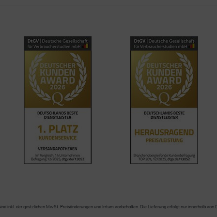
sind inkl. der gestzlichen MwSt. Preisänderungen und Irrtum vorbehalten. Die Lieferung erfolgt nur innerhalb von