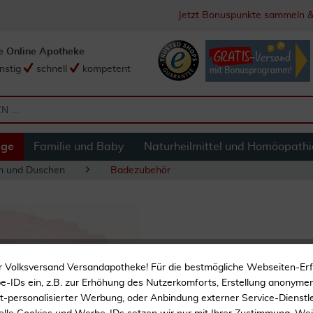
Jetzt Bonuspunkte sammeln &
e Online Apotheke
nstig
schnell
kompetent
ege
Familie und Baby
Naturheilmittel und Homöopathi
n und Duschen
Badezubehör
Duschhaube Trans
r Volksversand Versandapotheke! Für die bestmögliche Webseiten-Er
-IDs ein, z.B. zur Erhöhung des Nutzerkomforts, Erstellung anonymer 
ht-personalisierter Werbung, oder Anbindung externer Service-Dienstle
Duschhaube