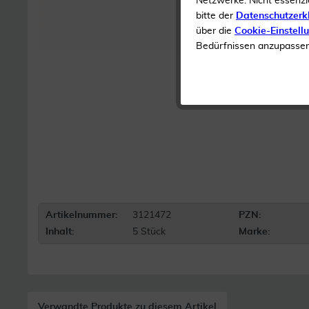
Netzwerke. Nicht essenzi
bitte der
Datenschutzerk
über die
Cookie-Einstell
Bedürfnissen anzupassen 
Artikelnummer:
3121472
PZN:
Inhalt:
5 Stück
Marke:
Verwandte Produkte zu diesem Artikel