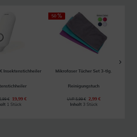
50
65
Insektenstichheiler
Mikrofaser Tücher Set 3-tlg.
Un
tenstichheiler
Reinigungstuch
19,99 €
2,99 €
,99 €
UVP 5,99 €
halt
1 Stück
Inhalt
3 Stück