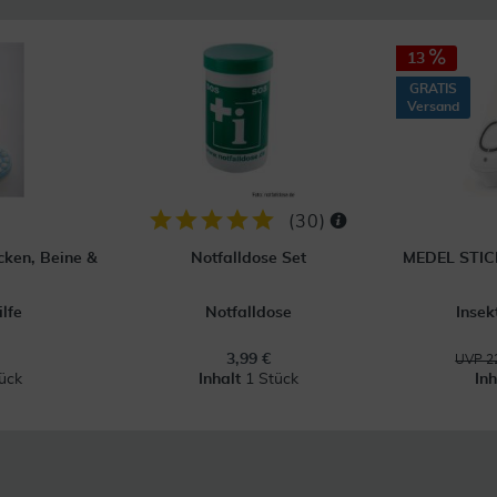
13
GRATIS
Versand
(
30
)
cken, Beine &
Notfalldose Set
MEDEL STICK 
lfe
Notfalldose
Insek
3,99 €
UVP 22
ück
Inhalt
1 Stück
In