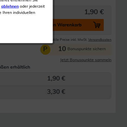
iteres entnehmen Sie
s
ablehnen
oder jederzeit
1,90 €
e Ihren individuellen
In den Warenkorb
Lieferzeit 1-3 Tage
Alle Preise inkl. MwSt.
Versandkosten
10
P
Bonuspunkte sichern
Jetzt Bonuspunkte sammeln
ßen erhältlich
1,90 €
3,30 €