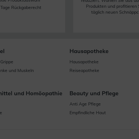
oße Produktauswahl
reduziert. Wählen Sie aus üb
Produkten und profitieren 
 Tage Rückgaberecht
täglich neuen Schnäppc
el
Hausapotheke
 Grippe
Hausapotheke
enke und Muskeln
Reiseapotheke
mittel und Homöopathie
Beauty und Pflege
Anti Age Pflege
e
Empfindliche Haut