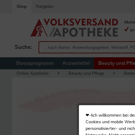
Shop
Ratgeber
Mein
gü
Suche:
Bonusprogramm
Arzneimittel
Beauty und Pfl
Online Apotheke
Beauty und Pflege
Bade
❤-lich willkommen bei de
Cookies und mobile Werbe
personalisierter- und nic