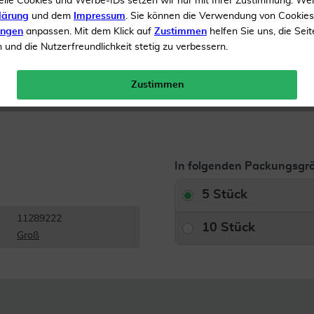
elle Cookies und Werbe-IDs setzen wir nur mit Ihrer Zustimmung. We
lärung
und dem
Impressum
. Sie können die Verwendung von Cookie
Inhalt
5 Stück
ungen
anpassen. Mit dem Klick auf
Zustimmen
helfen Sie uns, die Seit
und die Nutzerfreundlichkeit stetig zu verbessern.
Menge:
Zustimmen
Gratis Versand ab 19 €
In folgenden Packungsgrö
5 Stück
11289222
10 Stück
Groß