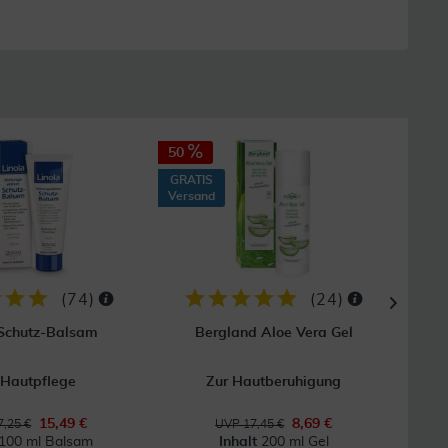
50
40
GRATIS
GRAT
Versand
Vers
(
74
)
(
24
)
 Schutz-Balsam
Bergland Aloe Vera Gel
 Hautpflege
Zur Hautberuhigung
Bei
15,49 €
8,69 €
,25 €
UVP 17,45 €
100 ml Balsam
Inhalt
200 ml Gel