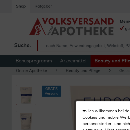
Shop
Ratgeber
Mein
gü
Suche:
Bonusprogramm
Arzneimittel
Beauty und Pfl
Online Apotheke
Beauty und Pflege
Gesic
GRATIS
Versand
❤-lich willkommen bei de
Cookies und mobile Werbe
personalisierter- und nic