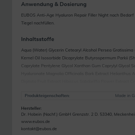
Anwendung & Dosierung
EUBOS Anti-Age Hyaluron Repair Filler Night nach Bedarf 
Tiegel nachfüllen.
Inhaltsstoffe
Aqua (Water) Glycerin Cetearyl Alcohol Persea Gratissima (
Kernel Oil Isosorbide Dicaprylate Butyrospermum Parkii (
Caprylate Pentylene Glycol Xanthan Gum Caprylyl Glycol 
Hyaluronate Magnolia Officinalis Bark Extract Helianthus 
Digitata Fruit Extract Hibiscus Sabdariffa Flower Extract 
Produkteigenschaften:
Made in 
Hersteller:
Dr. Hobein (Nachf.) GmbH Grenzstr. 2 D. 53340, Meckenhe
www.eubos.de
kontakt@eubos.de