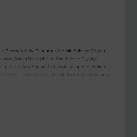
ate Pentaerythrityl Distearate Argania Spinosa (Argan)
cylenate Acacia Senegal Gum Dimethicone Glyceryl
ne p-Anisic Acid Sodium Gluconate Tocopherol Sodium
r Ascorbyl Palmitate Alaria Esculenta Extract Adansonia