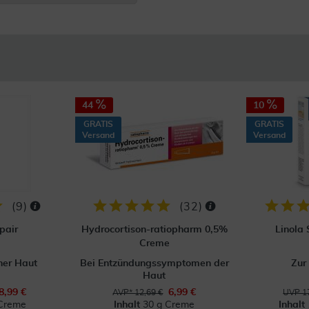
44
10
GRATIS
GRATIS
Versand
Versand
(
9
)
(
32
)
pair
Hydrocortison-ratiopharm 0,5%
Linola
Creme
ner Haut
Bei Entzündungssymptomen der
Zur
Haut
8,99 €
6,99 €
AVP* 12,69 €
UVP 17
Creme
Inhalt
30 g Creme
Inhalt