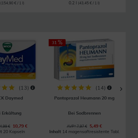
l
0.2 l
(154,90 € / 1 l)
(43,45 € / 1 l)
31
32
GRAT
Vers
(
13
)
(
14
)
CK Daymed
Pantoprazol Heumann 20 mg
i Erkältung
Bei Sodbrennen
B
10,79 €
5,49 €
4,99 €
AVP* 7,97 €
lt
20 Kapseln
Inhalt
14 magensaftresistente Tabl.
Inhal