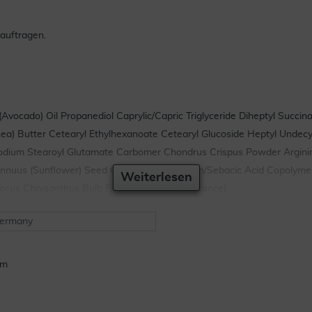
auftragen.
Avocado) Oil Propanediol Caprylic/Capric Triglyceride Diheptyl Succin
Shea) Butter Cetearyl Ethylhexanoate Cetearyl Glucoside Heptyl Unde
Sodium Stearoyl Glutamate Carbomer Chondrus Crispus Powder Argini
Annuus (Sunflower) Seed Oil Capryloyl Glycerin/Sebacic Acid Copolyme
Weiterlesen
Crocus Chrysanthus Bulb Extract Parfum (Fragrance)
Germany
im