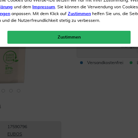
elle Cookies und Werbe-IDs setzen wir nur mit Ihrer Zustimmung. We
lärung
und dem
Impressum
. Sie können die Verwendung von Cookie
Fördert die Zellerneueru
ungen
anpassen. Mit dem Klick auf
Zustimmen
helfen Sie uns, die Seit
Glattere, aufgepolsterte
und die Nutzerfreundlichkeit stetig zu verbessern.
Inhalt
50 ml Creme
Zustimmen
Menge:
Versandkostenfrei
17590796
EUBOS