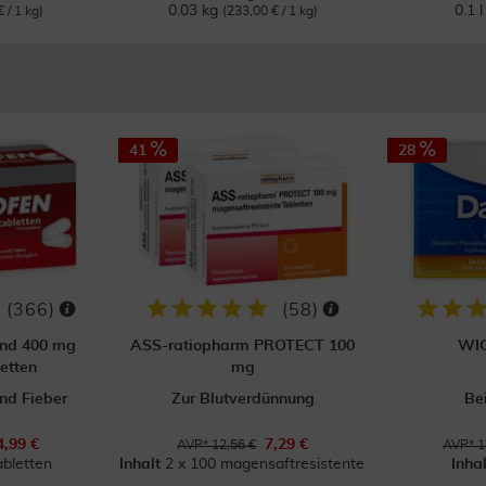
0.03 kg
0.1 
 / 1 kg)
(233,00 € / 1 kg)
41
28
(
366
)
(
58
)
ond 400 mg
ASS-ratiopharm PROTECT 100
WI
etten
mg
nd Fieber
Zur Blutverdünnung
Be
4,99 €
7,29 €
AVP* 12,56 €
AVP* 1
abletten
Inhalt
2 x 100 magensaftresistente Ta
Inha