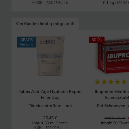
0.008 l
0.1 kg
(806,25 € / 1 l)
(189,90 €
Von Kunden häufig mitgekauft
GRATIS
60
Versand
Eubos Anti-Age Hyaluron Repair
Ibuprofen Medib
Filler Day
Schmerztabl
Für eine straffere Haut
Bei Schmerzen u
25,45 €
AVP* 12,52 €
Inhalt
50 ml Creme
Inhalt
50 Filmt
0.05 l
(509,00 € / 1 l)