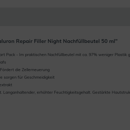
ron Repair Filler Night Nachfüllbeutel 50 ml"
 - Im praktischen Nachfüllbeutel mit ca. 97% weniger Plastik gege
lafs
Fördert die Zellerneuerung
öle sorgen für Geschmeidigkeit
extrakt
. Langanhaltender, erhöhter Feuchtigkeitsgehalt. Gestärkte Hautstruk