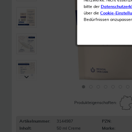
Netzwerke. Nicht essenzi
bitte der
Datenschutzerk
über die
Cookie-Einstell
Bedürfnissen anzupassen 
Produkteigenschaften:
Artikelnummer:
3144987
PZN:
Inhalt:
50 ml Creme
Marke: