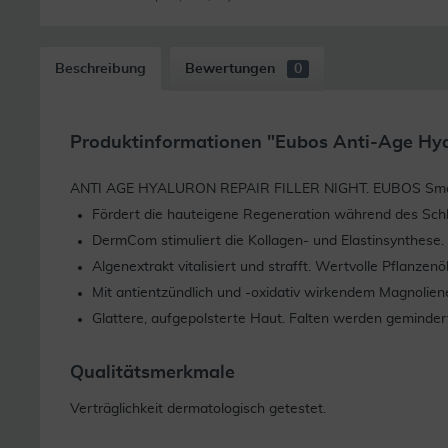
Beschreibung
Bewertungen
0
Produktinformationen "Eubos Anti-Age Hyalu
ANTI AGE HYALURON REPAIR FILLER NIGHT. EUBOS Smart Pack
Fördert die hauteigene Regeneration während des Sch
DermCom stimuliert die Kollagen- und Elastinsynthese. 
Algenextrakt vitalisiert und strafft. Wertvolle Pflanzen
Mit antientzündlich und -oxidativ wirkendem Magnolien
Glattere, aufgepolsterte Haut. Falten werden gemindert
Qualitätsmerkmale
Verträglichkeit dermatologisch getestet.