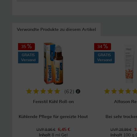
Verwandte Produkte zu diesem Artikel
35
34
GRATIS
GRATIS
Versand
Versand
(
62
)
Fenistil Kühl Roll-on
Alfason Re
Kühlende Pflege für gereizte Haut
Bei sehr trocke
6,45 €
1
UVP 9,96 €
UVP 28,99 €
Inhalt
8 ml Gel
Inhalt
100 g 