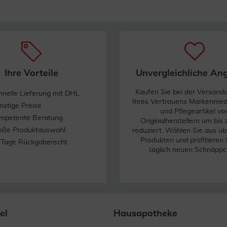
Ihre Vorteile
Unvergleichliche An
Kaufen Sie bei der Versand
hnelle Lieferung mit DHL
Ihres Vertrauens Markenme
nstige Preise
und Pflegeartikel vo
mpetente Beratung
Originalherstellern um bis
oße Produktauswahl
reduziert. Wählen Sie aus üb
Produkten und profitieren 
 Tage Rückgaberecht
täglich neuen Schnäppc
el
Hausapotheke