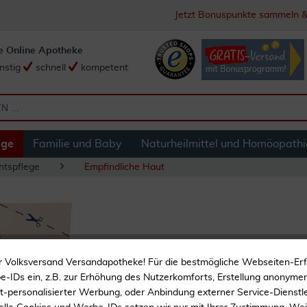
Jetzt Bonuspunkte sammeln &
e Online Apotheke
nstig
schnell
kompetent
ege
Familie und Baby
Naturheilmittel und Homöopathi
htspflege
Empfindliche Haut
Eubos Anti-Age Hya
r Volksversand Versandapotheke! Für die bestmögliche Webseiten-Er
Nachfüllbeutel 50
-IDs ein, z.B. zur Erhöhung des Nutzerkomforts, Erstellung anonymer 
ht-personalisierter Werbung, oder Anbindung externer Service-Dienstle