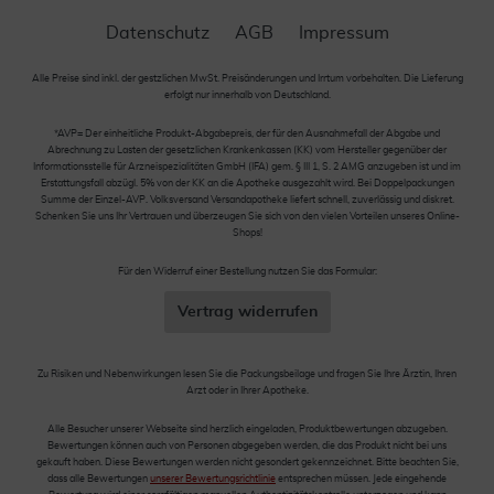
Datenschutz
AGB
Impressum
Alle Preise sind inkl. der gestzlichen MwSt. Preisänderungen und Irrtum vorbehalten. Die Lieferung
erfolgt nur innerhalb von Deutschland.
*AVP= Der einheitliche Produkt-Abgabepreis, der für den Ausnahmefall der Abgabe und
Abrechnung zu Lasten der gesetzlichen Krankenkassen (KK) vom Hersteller gegenüber der
Informationsstelle für Arzneispezialitäten GmbH (IFA) gem. § III 1, S. 2 AMG anzugeben ist und im
Erstattungsfall abzügl. 5% von der KK an die Apotheke ausgezahlt wird. Bei Doppelpackungen
Summe der Einzel-AVP. Volksversand Versandapotheke liefert schnell, zuverlässig und diskret.
Schenken Sie uns Ihr Vertrauen und überzeugen Sie sich von den vielen Vorteilen unseres Online-
Shops!
Für den Widerruf einer Bestellung nutzen Sie das Formular:
Vertrag widerrufen
Zu Risiken und Nebenwirkungen lesen Sie die Packungsbeilage und fragen Sie Ihre Ärztin, Ihren
Arzt oder in Ihrer Apotheke.
Alle Besucher unserer Webseite sind herzlich eingeladen, Produktbewertungen abzugeben.
Bewertungen können auch von Personen abgegeben werden, die das Produkt nicht bei uns
gekauft haben. Diese Bewertungen werden nicht gesondert gekennzeichnet. Bitte beachten Sie,
dass alle Bewertungen
unserer Bewertungsrichtlinie
entsprechen müssen. Jede eingehende