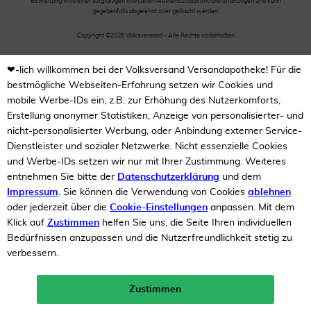
Bewertung wird einer sorgfältigen manuellen Authentizitätskontrolle unterzogen und kann
gegebenfalls abgelehnt oder gelöscht werden.
Copyright ©2026 Volksversand - Alle Rechte vorbehalten
❤-lich willkommen bei der Volksversand Versandapotheke! Für die
bestmögliche Webseiten-Erfahrung setzen wir Cookies und
mobile Werbe-IDs ein, z.B. zur Erhöhung des Nutzerkomforts,
Erstellung anonymer Statistiken, Anzeige von personalisierter- und
nicht-personalisierter Werbung, oder Anbindung externer Service-
Dienstleister und sozialer Netzwerke. Nicht essenzielle Cookies
und Werbe-IDs setzen wir nur mit Ihrer Zustimmung. Weiteres
entnehmen Sie bitte der
Datenschutzerklärung
und dem
Impressum
. Sie können die Verwendung von Cookies
ablehnen
oder jederzeit über die
Cookie-Einstellungen
anpassen. Mit dem
Klick auf
Zustimmen
helfen Sie uns, die Seite Ihren individuellen
Bedürfnissen anzupassen und die Nutzerfreundlichkeit stetig zu
verbessern.
Zustimmen
Neukunden-Rabatt ab 49€!
10%
mehr erfahren >