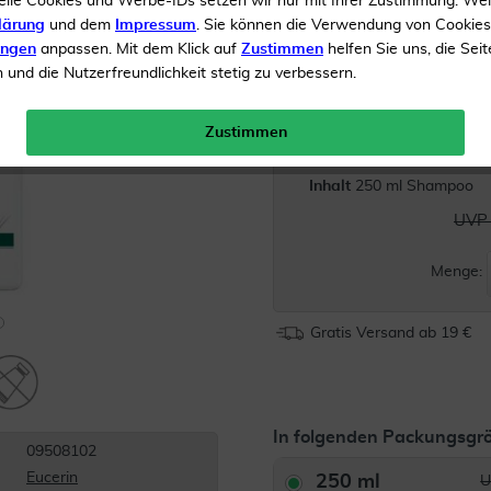
elle Cookies und Werbe-IDs setzen wir nur mit Ihrer Zustimmung. We
lärung
und dem
Impressum
. Sie können die Verwendung von Cookie
Anti-Schuppen Shampoo
ungen
anpassen. Mit dem Klick auf
Zustimmen
helfen Sie uns, die Seit
Behandlung von trocken
und die Nutzerfreundlichkeit stetig zu verbessern.
Lindert Juckreiz und beru
Zustimmen
Kopfhaut ab der ersten
Inhalt
250 ml Shampoo
UVP 
Menge:
Gratis Versand ab 19 €
In folgenden Packungsgrö
09508102
Eucerin
250 ml
U