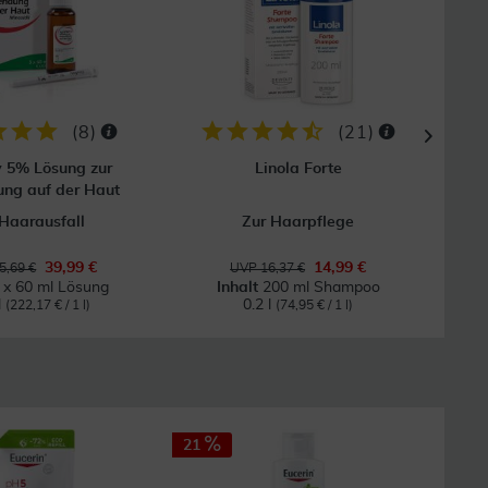
GRAT
Vers
(
8
)
(
21
)
 5% Lösung zur
Linola Forte
ng auf der Haut
 Haarausfall
Zur Haarpflege
39,99 €
14,99 €
5,69 €
UVP 16,37 €
 x 60 ml Lösung
Inhalt
200 ml Shampoo
l
0.2 l
(222,17 € / 1 l)
(74,95 € / 1 l)
21
35
GRAT