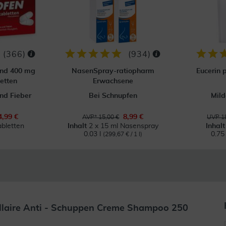
(
366
)
(
934
)
ond 400 mg
NasenSpray-ratiopharm
Eucerin 
etten
Erwachsene
nd Fieber
Bei Schnupfen
Mild
4,99 €
8,99 €
AVP* 15,00 €
UVP 18
abletten
Inhalt
2 x 15 ml Nasenspray
Inhal
0.03 l
0.75
(299,67 € / 1 l)
llaire Anti - Schuppen Creme Shampoo 250