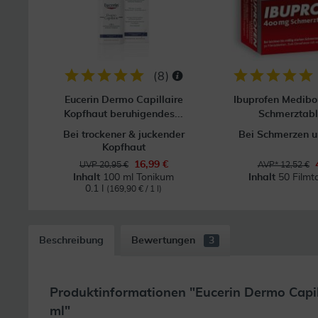
(
8
)
Eucerin Dermo Capillaire
Ibuprofen Medib
Kopfhaut beruhigendes...
Schmerztabl
Bei trockener & juckender
Bei Schmerzen u
Kopfhaut
16,99 €
UVP 20,95 €
AVP* 12,52 €
Inhalt
100 ml Tonikum
Inhalt
50 Filmt
0.1 l
(169,90 € / 1 l)
Beschreibung
Bewertungen
3
Produktinformationen "Eucerin Dermo Capi
ml"