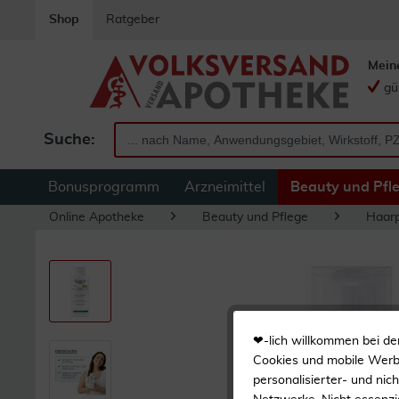
Shop
Ratgeber
Mein
gü
Suche:
Bonusprogramm
Arzneimittel
Beauty und Pfl
Online Apotheke
Beauty und Pflege
Haarp
❤-lich willkommen bei de
Cookies und mobile Werbe
personalisierter- und nic