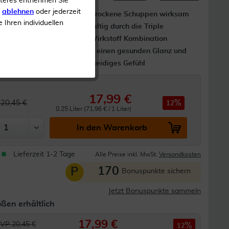
iteres entnehmen Sie
s
ablehnen
oder jederzeit
 zur
Reduziert trockene Schuppen wirksam
e Ihren individuellen
en Schuppen
und nachhaltig durch die Triple
Komplex Wirkstoff Kombination
higt die
Hinterlässt einen gesunden Glanz und
 Anwendung
ein geschmeidiges Gefühl
17,99 €
20,45 €
12
0.25 Liter (71,96 € / 1 Liter)
In den Warenkorb
Lieferzeit 1-2 Tage
Alle Preise inkl. MwSt.
Versandkosten
170
P
Bonuspunkte sichern
Jetzt Bonuspunkte sammeln
ßen erhältlich
17,99 €
VP 20,45 €
12