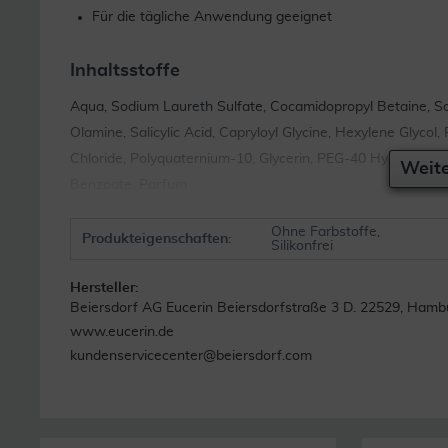
Für die tägliche Anwendung geeignet
Inhaltsstoffe
Aqua, Sodium Laureth Sulfate, Cocamidopropyl Betaine, Sod
Olamine, Salicylic Acid, Capryloyl Glycine, Hexylene Glycol
Chloride, Polyquaternium-10, Glycerin, PEG-40 Hydrogenated
Weite
Benzoate, Parfum
Ohne Farbstoffe,
Produkteigenschaften:
Silikonfrei
Hersteller:
Beiersdorf AG Eucerin Beiersdorfstraße 3 D. 22529, Hamb
www.eucerin.de
kundenservicecenter@beiersdorf.com