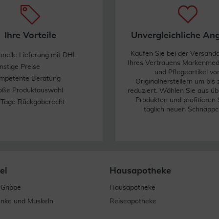
Ihre Vorteile
Unvergleichliche An
Kaufen Sie bei der Versand
hnelle Lieferung mit DHL
Ihres Vertrauens Markenme
nstige Preise
und Pflegeartikel vo
mpetente Beratung
Originalherstellern um bis
oße Produktauswahl
reduziert. Wählen Sie aus üb
Produkten und profitieren 
 Tage Rückgaberecht
täglich neuen Schnäppc
el
Hausapotheke
 Grippe
Hausapotheke
enke und Muskeln
Reiseapotheke