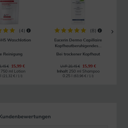
Vers
(
4
)
(
8
)
pH5 Waschlotion
Eucerin Dermo Capillaire
Bepa
Kopfhautberuhigendes...
e Reinigung
Bei trockener Kopfhaut
Bei
15,99 €
15,99 €
,45 €
UVP 20,45 €
t
750 ml Lotion
Inhalt
250 ml Shampoo
 l
0.25 l
(21,32 € / 1 l)
(63,96 € / 1 l)
Kundenbewertungen