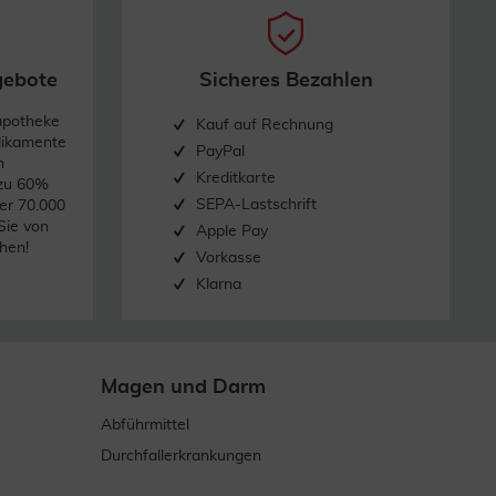
gebote
Sicheres Bezahlen
apotheke
Kauf auf Rechnung
dikamente
PayPal
n
Kreditkarte
 zu 60%
SEPA-Lastschrift
er 70.000
Sie von
Apple Pay
hen!
Vorkasse
Klarna
Magen und Darm
Abführmittel
Durchfallerkrankungen