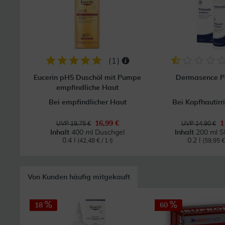
(
1
)
Eucerin pH5 Duschöl mit Pumpe
Dermasence P
empfindliche Haut
Bei empfindlicher Haut
Bei Kopfhautirr
16,99 €
1
UVP 19,75 €
UVP 14,90 €
Inhalt
400 ml Duschgel
Inhalt
200 ml 
0.4 l
0.2 l
(42,48 € / 1 l)
(59,95 € 
Von Kunden häufig mitgekauft
18
60