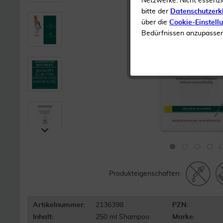
Netzwerke. Nicht essenzi
bitte der
Datenschutzerk
über die
Cookie-Einstell
Bedürfnissen anzupassen 
Produkteigenschaften:
Artikelnummer:
2136398
PZN:
Inhalt:
250 ml Shampoo
Marke: