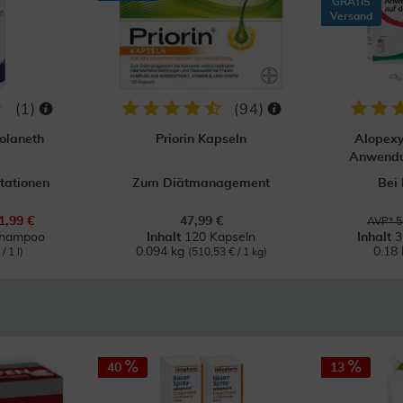
GRATIS
Versand
(
1
)
(
94
)
olaneth
Priorin Kapseln
Alopexy
Anwendu
itationen
Zum Diätmanagement
Bei
1,99 €
47,99 €
AVP* 5
Shampoo
Inhalt
120 Kapseln
Inhalt
3
0.094 kg
0.18 
/ 1 l)
(510,53 € / 1 kg)
40
13