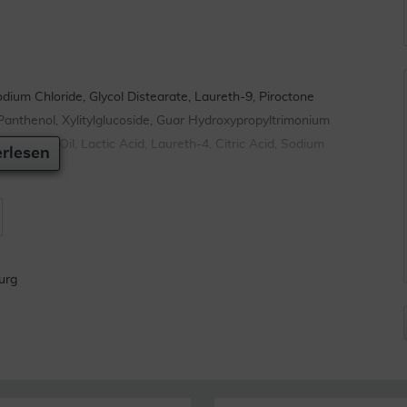
ium Chloride, Glycol Distearate, Laureth-9, Piroctone
, Panthenol, Xylitylglucoside, Guar Hydroxypropyltrimonium
 Castor Oil, Lactic Acid, Laureth-4, Citric Acid, Sodium
rlesen
urg