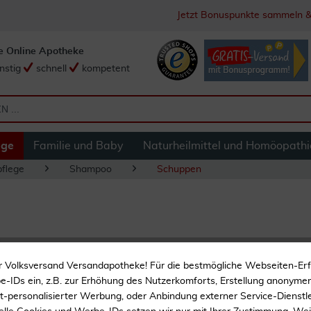
Jetzt Bonuspunkte sammeln &
e Online Apotheke
nstig
schnell
kompetent
ege
Familie und Baby
Naturheilmittel und Homöopathi
flege
Shampoo
Schuppen
Eucerin Dermo Cap
r Volksversand Versandapotheke! Für die bestmögliche Webseiten-Er
Shampoo 250 ml
-IDs ein, z.B. zur Erhöhung des Nutzerkomforts, Erstellung anonymer 
ht-personalisierter Werbung, oder Anbindung externer Service-Dienstle