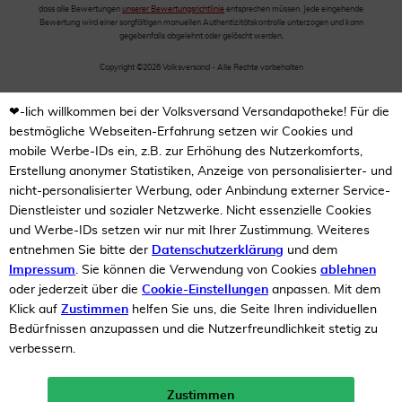
dass alle Bewertungen
unserer Bewertungsrichtlinie
entsprechen müssen. Jede eingehende
Bewertung wird einer sorgfältigen manuellen Authentizitätskontrolle unterzogen und kann
gegebenfalls abgelehnt oder gelöscht werden.
Copyright ©2026 Volksversand - Alle Rechte vorbehalten
❤-lich willkommen bei der Volksversand Versandapotheke! Für die
bestmögliche Webseiten-Erfahrung setzen wir Cookies und
mobile Werbe-IDs ein, z.B. zur Erhöhung des Nutzerkomforts,
Erstellung anonymer Statistiken, Anzeige von personalisierter- und
nicht-personalisierter Werbung, oder Anbindung externer Service-
Dienstleister und sozialer Netzwerke. Nicht essenzielle Cookies
und Werbe-IDs setzen wir nur mit Ihrer Zustimmung. Weiteres
entnehmen Sie bitte der
Datenschutzerklärung
und dem
Impressum
. Sie können die Verwendung von Cookies
ablehnen
oder jederzeit über die
Cookie-Einstellungen
anpassen. Mit dem
Klick auf
Zustimmen
helfen Sie uns, die Seite Ihren individuellen
Bedürfnissen anzupassen und die Nutzerfreundlichkeit stetig zu
verbessern.
Zustimmen