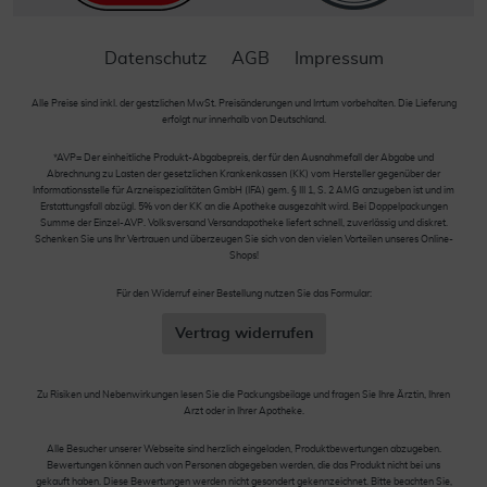
Datenschutz
AGB
Impressum
Alle Preise sind inkl. der gestzlichen MwSt. Preisänderungen und Irrtum vorbehalten. Die Lieferung
erfolgt nur innerhalb von Deutschland.
*AVP= Der einheitliche Produkt-Abgabepreis, der für den Ausnahmefall der Abgabe und
Abrechnung zu Lasten der gesetzlichen Krankenkassen (KK) vom Hersteller gegenüber der
Informationsstelle für Arzneispezialitäten GmbH (IFA) gem. § III 1, S. 2 AMG anzugeben ist und im
Erstattungsfall abzügl. 5% von der KK an die Apotheke ausgezahlt wird. Bei Doppelpackungen
Summe der Einzel-AVP. Volksversand Versandapotheke liefert schnell, zuverlässig und diskret.
Schenken Sie uns Ihr Vertrauen und überzeugen Sie sich von den vielen Vorteilen unseres Online-
Shops!
Für den Widerruf einer Bestellung nutzen Sie das Formular:
Vertrag widerrufen
Zu Risiken und Nebenwirkungen lesen Sie die Packungsbeilage und fragen Sie Ihre Ärztin, Ihren
Arzt oder in Ihrer Apotheke.
Alle Besucher unserer Webseite sind herzlich eingeladen, Produktbewertungen abzugeben.
Bewertungen können auch von Personen abgegeben werden, die das Produkt nicht bei uns
gekauft haben. Diese Bewertungen werden nicht gesondert gekennzeichnet. Bitte beachten Sie,