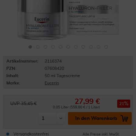
Artikelnummer:
2116374
PZN:
07608420
Inhalt:
50 ml Tagescreme
Marke:
Eucerin
27,99 €
UVP 35,45 €
21
0.05 Liter (559,80 € / 1 Liter)
In den Warenkorb
Versandkostenfrei
Alle Preise inkl. MwSt.