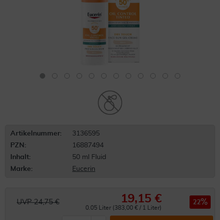
Artikelnummer:
3136595
PZN:
16887494
Inhalt:
50 ml Fluid
Marke:
Eucerin
19,15 €
UVP 24,75 €
22
0.05 Liter (383,00 € / 1 Liter)