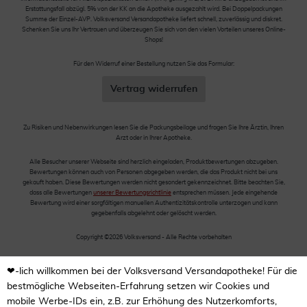
Erstattungsfall abzügl. 5% von der KK an die Apotheke ausgezahlt wird. Bei Doppelpackungen
Summe der Einzel-AVP. Volksversand Versandapotheke liefert schnell, zuverlässig und diskret.
Schenken Sie uns Ihr Vertrauen und überzeugen Sie sich von den vielen Vorteilen unseres Online-
Shops!
Für den Widerruf einer Bestellung nutzen Sie das Formular:
Vertrag widerrufen
Zu Risiken und Nebenwirkungen lesen Sie die Packungsbeilage und fragen Sie Ihre Ärztin, Ihren
Arzt oder in Ihrer Apotheke.
Alle Besucher unserer Webseite sind herzlich eingeladen, Produktbewertungen abzugeben.
Bewertungen können auch von Personen abgegeben werden, die das Produkt nicht bei uns
gekauft haben. Diese Bewertungen werden nicht gesondert gekennzeichnet. Bitte beachten Sie,
dass alle Bewertungen
unserer Bewertungsrichtlinie
entsprechen müssen. Jede eingehende
Bewertung wird einer sorgfältigen manuellen Authentizitätskontrolle unterzogen und kann
gegebenfalls abgelehnt oder gelöscht werden.
Copyright ©2026 Volksversand - Alle Rechte vorbehalten
❤-lich willkommen bei der Volksversand Versandapotheke! Für die
bestmögliche Webseiten-Erfahrung setzen wir Cookies und
mobile Werbe-IDs ein, z.B. zur Erhöhung des Nutzerkomforts,