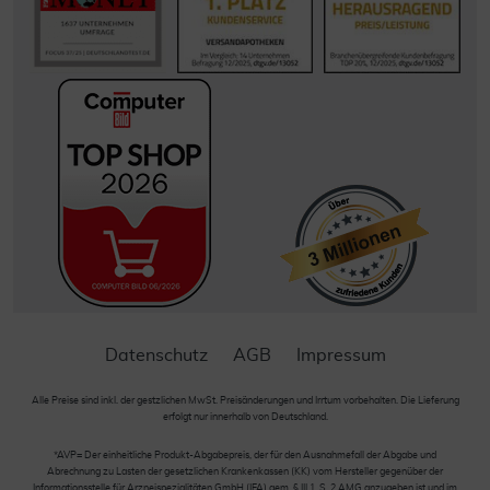
Datenschutz
AGB
Impressum
Alle Preise sind inkl. der gestzlichen MwSt. Preisänderungen und Irrtum vorbehalten. Die Lieferung
erfolgt nur innerhalb von Deutschland.
*AVP= Der einheitliche Produkt-Abgabepreis, der für den Ausnahmefall der Abgabe und
Abrechnung zu Lasten der gesetzlichen Krankenkassen (KK) vom Hersteller gegenüber der
Informationsstelle für Arzneispezialitäten GmbH (IFA) gem. § III 1, S. 2 AMG anzugeben ist und im