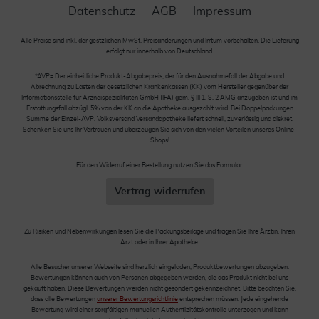
Datenschutz
AGB
Impressum
Alle Preise sind inkl. der gestzlichen MwSt. Preisänderungen und Irrtum vorbehalten. Die Lieferung
erfolgt nur innerhalb von Deutschland.
*AVP= Der einheitliche Produkt-Abgabepreis, der für den Ausnahmefall der Abgabe und
Abrechnung zu Lasten der gesetzlichen Krankenkassen (KK) vom Hersteller gegenüber der
Informationsstelle für Arzneispezialitäten GmbH (IFA) gem. § III 1, S. 2 AMG anzugeben ist und im
Erstattungsfall abzügl. 5% von der KK an die Apotheke ausgezahlt wird. Bei Doppelpackungen
Summe der Einzel-AVP. Volksversand Versandapotheke liefert schnell, zuverlässig und diskret.
Schenken Sie uns Ihr Vertrauen und überzeugen Sie sich von den vielen Vorteilen unseres Online-
Shops!
Für den Widerruf einer Bestellung nutzen Sie das Formular:
Vertrag widerrufen
Zu Risiken und Nebenwirkungen lesen Sie die Packungsbeilage und fragen Sie Ihre Ärztin, Ihren
Arzt oder in Ihrer Apotheke.
Alle Besucher unserer Webseite sind herzlich eingeladen, Produktbewertungen abzugeben.
Bewertungen können auch von Personen abgegeben werden, die das Produkt nicht bei uns
gekauft haben. Diese Bewertungen werden nicht gesondert gekennzeichnet. Bitte beachten Sie,
dass alle Bewertungen
unserer Bewertungsrichtlinie
entsprechen müssen. Jede eingehende
Bewertung wird einer sorgfältigen manuellen Authentizitätskontrolle unterzogen und kann