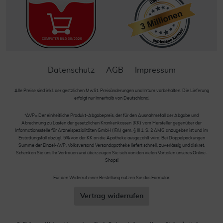
Datenschutz
AGB
Impressum
Alle Preise sind inkl. der gestzlichen MwSt. Preisänderungen und Irrtum vorbehalten. Die Lieferung
erfolgt nur innerhalb von Deutschland.
*AVP= Der einheitliche Produkt-Abgabepreis, der für den Ausnahmefall der Abgabe und
Abrechnung zu Lasten der gesetzlichen Krankenkassen (KK) vom Hersteller gegenüber der
Informationsstelle für Arzneispezialitäten GmbH (IFA) gem. § III 1, S. 2 AMG anzugeben ist und im
Erstattungsfall abzügl. 5% von der KK an die Apotheke ausgezahlt wird. Bei Doppelpackungen
Summe der Einzel-AVP. Volksversand Versandapotheke liefert schnell, zuverlässig und diskret.
Schenken Sie uns Ihr Vertrauen und überzeugen Sie sich von den vielen Vorteilen unseres Online-
Shops!
Für den Widerruf einer Bestellung nutzen Sie das Formular:
Vertrag widerrufen