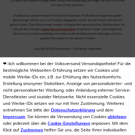
Zu Risiken und Nebenwirkungen lesen Sie die Packungsbeilage und fragen Sie Ihre Ärztin, Ihren
Arzt oder in Ihrer Apotheke.
Alle Besucher unserer Webseite sind herzlich eingeladen, Produktbewertungen abzugeben.
Bewertungen können auch von Personen abgegeben werden, die das Produkt nicht bei uns
gekauft haben. Diese Bewertungen werden nicht gesondert gekennzeichnet. Bitte beachten Sie,
dass alle Bewertungen
unserer Bewertungsrichtlinie
entsprechen müssen. Jede eingehende
Bewertung wird einer sorgfältigen manuellen Authentizitätskontrolle unterzogen und kann
gegebenfalls abgelehnt oder gelöscht werden.
Copyright ©2026 Volksversand - Alle Rechte vorbehalten
❤-lich willkommen bei der Volksversand Versandapotheke! Für die
bestmögliche Webseiten-Erfahrung setzen wir Cookies und
mobile Werbe-IDs ein, z.B. zur Erhöhung des Nutzerkomforts,
Erstellung anonymer Statistiken, Anzeige von personalisierter- und
nicht-personalisierter Werbung, oder Anbindung externer Service-
Dienstleister und sozialer Netzwerke. Nicht essenzielle Cookies
und Werbe-IDs setzen wir nur mit Ihrer Zustimmung. Weiteres
entnehmen Sie bitte der
Datenschutzerklärung
und dem
Impressum
. Sie können die Verwendung von Cookies
ablehnen
oder jederzeit über die
Cookie-Einstellungen
anpassen. Mit dem
Klick auf
Zustimmen
helfen Sie uns, die Seite Ihren individuellen