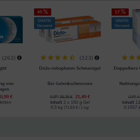
45
17
GRATIS
GRATIS
Versand
Versand
(
262
)
(
323
)
ght
Diclo-ratiopharm Schmerzgel
Doppelherz 
ng von
Bei Gelenkschmerzen
Nahrungs
ungen
0,99 €
21,49 €
AVP* 39,38 €
UVP 44
letten
Inhalt
2 x 150 g Gel
Inhalt
1
0.3 kg
0.1557 
(71,63 € / 1 kg)