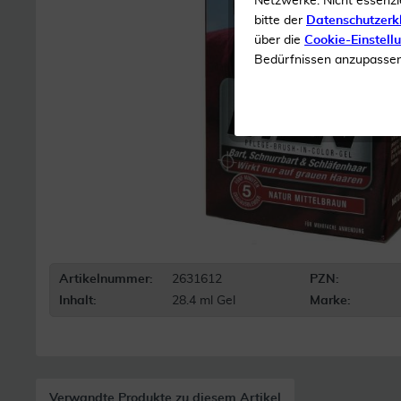
Netzwerke. Nicht essenzi
bitte der
Datenschutzerk
über die
Cookie-Einstell
Bedürfnissen anzupassen 
Artikelnummer:
2631612
PZN:
Inhalt:
28.4 ml Gel
Marke:
Verwandte Produkte zu diesem Artikel