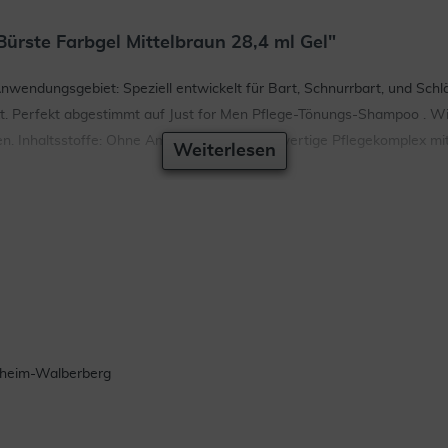
ürste Farbgel Mittelbraun 28,4 ml Gel"
nwendungsgebiet: Speziell entwickelt für Bart, Schnurrbart, und Schläf
kt. Perfekt abgestimmt auf Just for Men Pflege-Tönungs-Shampoo . Wir
 Inhaltsstoffe: Ohne Ammoniak. Der hochwertige Pflegekomplex mit V
Weiterlesen
heim-Walberberg