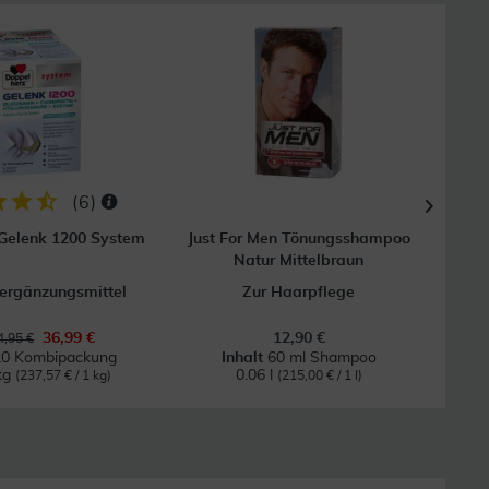
41
GRAT
Vers
(
6
)
Gelenk 1200 System
Just For Men Tönungsshampoo
Natur Mittelbraun
ergänzungsmittel
Zur Haarpflege
36,99 €
12,90 €
,95 €
20 Kombipackung
Inhalt
60 ml Shampoo
kg
0.06 l
(237,57 € / 1 kg)
(215,00 € / 1 l)