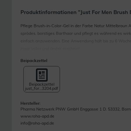
Produktinformationen "Just For Men Brush B
Pflege Brush-in-Color-Gel in der Farbe Natur Mittelbraun A
sprödes, borstiges Barthaar und pflegt es während es wir
einfach anzuwenden. Eine Anwendung hält bis zu 6 Wochen.
Haar voller und fester erscheint.
Beipackzettel
Beipackzettel
just_for...3204.pdf
Hersteller:
Pharma Netzwerk PNW GmbH Enggasse 1 D. 53332, Born
www.roha-apd.de
info@roha-apd.de