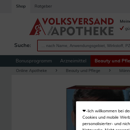
Shop
Ratgeber
Mein
gü
Suche:
Bonusprogramm
Arzneimittel
Beauty und Pfl
Online Apotheke
Beauty und Pflege
Männ
❤-lich willkommen bei de
Cookies und mobile Werbe
personalisierter- und nic