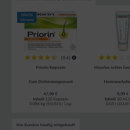
GRATIS
Versand
(
94
)
Priorin Kapseln
Haarlos schön Ge
Zum Diätmanagement
Haarwuchsh
47,99 €
9,99 €
Inhalt
120 Kapseln
Inhalt
30 ml 
0.094 kg
0.03 l
(510,53 € / 1 kg)
(333,00 €
Von Kunden häufig mitgekauft