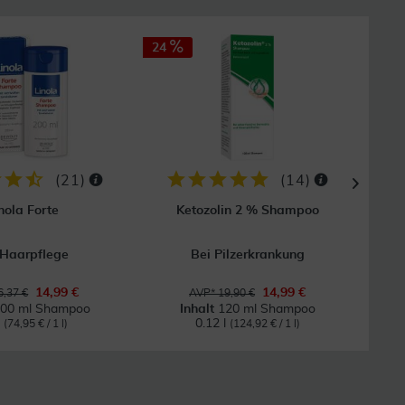
24
50
GRAT
Vers
(
21
)
(
14
)
nola Forte
Ketozolin 2 % Shampoo
K
 Haarpflege
Bei Pilzerkrankung
Für
14,99 €
14,99 €
,37 €
AVP* 19,90 €
00 ml Shampoo
Inhalt
120 ml Shampoo
l
0.12 l
(74,95 € / 1 l)
(124,92 € / 1 l)