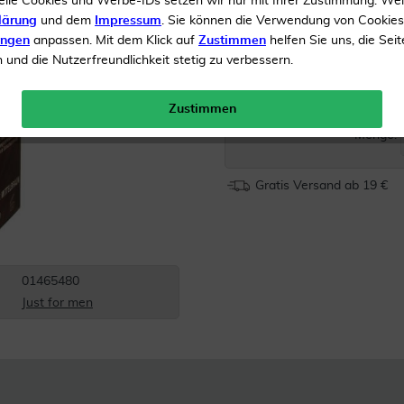
elle Cookies und Werbe-IDs setzen wir nur mit Ihrer Zustimmung. We
lärung
und dem
Impressum
. Sie können die Verwendung von Cookie
Einfache Anwendung
ungen
anpassen. Mit dem Klick auf
Zustimmen
helfen Sie uns, die Seit
Hält bis zu 6 Wochen
und die Nutzerfreundlichkeit stetig zu verbessern.
Inhalt
28.4 ml Gel
Zustimmen
Menge:
Gratis Versand ab 19 €
01465480
Just for men