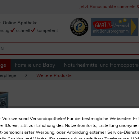
Jetzt Bonuspunkte sammeln &
e Online Apotheke
nstig
schnell
kompetent
ege
Familie und Baby
Naturheilmittel und Homöopathi
erpflege
Weitere Produkte
Just For Men Brush
r Volksversand Versandapotheke! Für die bestmögliche Webseiten-Er
Gel
-IDs ein, z.B. zur Erhöhung des Nutzerkomforts, Erstellung anonymer 
ht-personalisierter Werbung, oder Anbindung externer Service-Dienstle