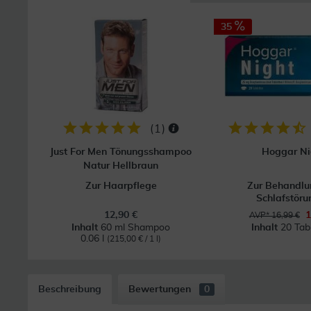
35
(
1
)
Just For Men Tönungsshampoo
Hoggar Ni
Natur Hellbraun
Zur Haarpflege
Zur Behandlu
Schlafstör
12,90 €
1
AVP* 16,99 €
Inhalt
60 ml Shampoo
Inhalt
20 Tab
0.06 l
(215,00 € / 1 l)
Beschreibung
Bewertungen
0