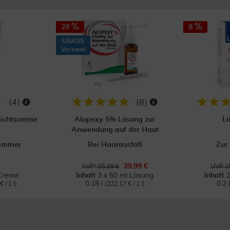
28
8
GRATIS
Versand
(
4
)
(
8
)
sichtscreme
Alopexy 5% Lösung zur
Li
Anwendung auf der Haut
emmer
Bei Haarausfall
Zur
39,99 €
AVP* 55,69 €
UVP 16
Creme
Inhalt
3 x 60 ml Lösung
Inhalt
2
0.18 l
0.2 
 / 1 l)
(222,17 € / 1 l)