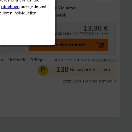
iteres entnehmen Sie
s
ablehnen
oder jederzeit
Wirkt in nur 5 Minuten
e Ihren individuellen
Ohne Ammoniak
13,90 €
0.001 Liter (13.900,00 € / 1 Liter)
In den Warenkorb
Lieferzeit 1-3 Tage
Alle Preise inkl. MwSt.
Versandkosten
130
P
Bonuspunkte sichern
Jetzt Bonuspunkte sammeln