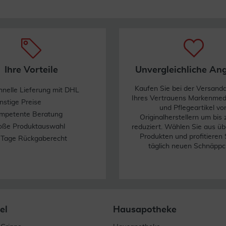
Ihre Vorteile
Unvergleichliche An
Kaufen Sie bei der Versand
hnelle Lieferung mit DHL
Ihres Vertrauens Markenme
nstige Preise
und Pflegeartikel vo
mpetente Beratung
Originalherstellern um bis
oße Produktauswahl
reduziert. Wählen Sie aus üb
Produkten und profitieren 
 Tage Rückgaberecht
täglich neuen Schnäppc
el
Hausapotheke