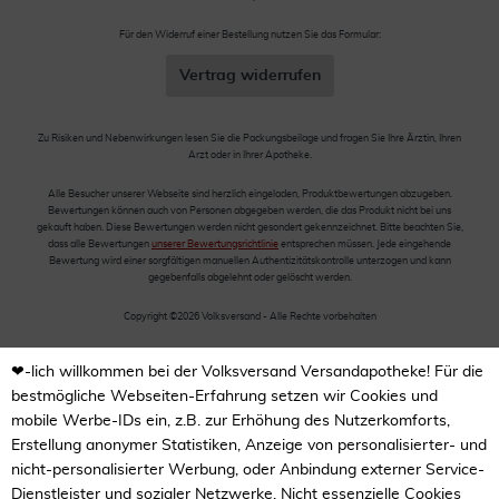
Für den Widerruf einer Bestellung nutzen Sie das Formular:
Vertrag widerrufen
Zu Risiken und Nebenwirkungen lesen Sie die Packungsbeilage und fragen Sie Ihre Ärztin, Ihren
Arzt oder in Ihrer Apotheke.
Alle Besucher unserer Webseite sind herzlich eingeladen, Produktbewertungen abzugeben.
Bewertungen können auch von Personen abgegeben werden, die das Produkt nicht bei uns
gekauft haben. Diese Bewertungen werden nicht gesondert gekennzeichnet. Bitte beachten Sie,
dass alle Bewertungen
unserer Bewertungsrichtlinie
entsprechen müssen. Jede eingehende
Bewertung wird einer sorgfältigen manuellen Authentizitätskontrolle unterzogen und kann
gegebenfalls abgelehnt oder gelöscht werden.
Copyright ©2026 Volksversand - Alle Rechte vorbehalten
❤-lich willkommen bei der Volksversand Versandapotheke! Für die
bestmögliche Webseiten-Erfahrung setzen wir Cookies und
mobile Werbe-IDs ein, z.B. zur Erhöhung des Nutzerkomforts,
Erstellung anonymer Statistiken, Anzeige von personalisierter- und
nicht-personalisierter Werbung, oder Anbindung externer Service-
Dienstleister und sozialer Netzwerke. Nicht essenzielle Cookies