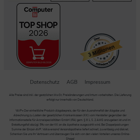
Datenschutz
AGB
Impressum
Alle Preise sind inkl. der gestzlichen MwSt. Preisänderungen und Irrtum vorbehalten. Die Lieferung
erfolgt nur innerhalb von Deutschland.
*AVP= Der einheitliche Produkt-Abgabepreis, der für den Ausnahmefall der Abgabe und
Abrechnung zu Lasten der gesetzlichen Krankenkassen (KK) vom Hersteller gegenüber der
Informationsstelle für Arzneispezialitäten GmbH (IFA) gem. § III 1, S. 2 AMG anzugeben ist und im
Erstattungsfall abzügl. 5% von der KK an die Apotheke ausgezahlt wird. Bei Doppelpackungen
Summe der Einzel-AVP. Volksversand Versandapotheke liefert schnell, zuverlässig und diskret.
Schenken Sie uns Ihr Vertrauen und überzeugen Sie sich von den vielen Vorteilen unseres Online-
Shops!