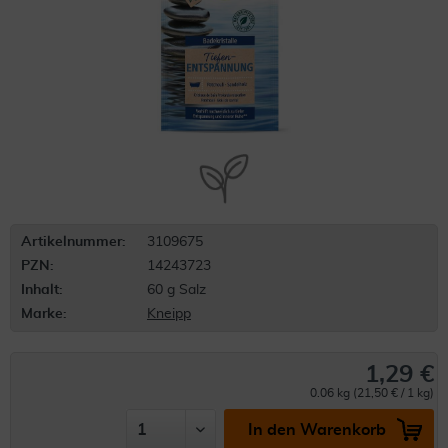
Artikelnummer:
3109675
PZN:
14243723
Inhalt:
60 g Salz
Marke:
Kneipp
1,29 €
0.06 kg (21,50 € / 1 kg)
In den Warenkorb