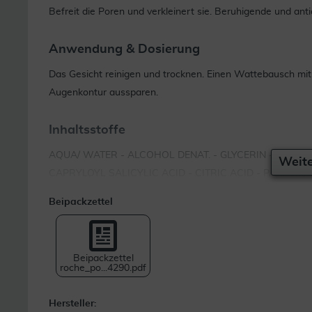
Befreit die Poren und verkleinert sie. Beruhigende und ant
Anwendung & Dosierung
Das Gesicht reinigen und trocknen. Einen Wattebausch mit 
Augenkontur aussparen.
Inhaltsstoffe
AQUA/ WATER - ALCOHOL DENAT. - GLYCERIN - SODIUM
Weite
CAPRYLOYL SALICYLIC ACID - CITRIC ACID - PARFUM
Beipackzettel
Beipackzettel
roche_po...4290.pdf
Hersteller: