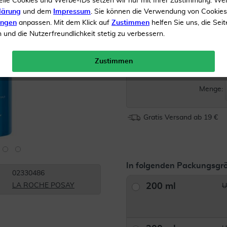
elle Cookies und Werbe-IDs setzen wir nur mit Ihrer Zustimmung. We
lärung
und dem
Impressum
. Sie können die Verwendung von Cookie
Bei unreiner Haut
ungen
anpassen. Mit dem Klick auf
Zustimmen
helfen Sie uns, die Seit
Klärt
und die Nutzerfreundlichkeit stetig zu verbessern.
Inhalt
200 ml Lotion
Zustimmen
UVP 
Menge:
Gratis Versand ab 19 €
In folgenden Packungsgrö
02330486
200 ml
LA ROCHE POSAY
U