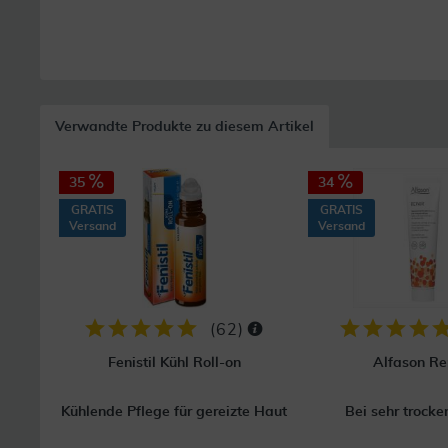
Verwandte Produkte zu diesem Artikel
35
34
GRATIS
GRATIS
Versand
Versand
(
62
)
Fenistil Kühl Roll-on
Alfason Re
Kühlende Pflege für gereizte Haut
Bei sehr trocke