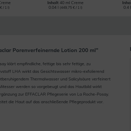
Creme
Inhalt
40 ml Creme
Inha
0.04 l
0.4 
 / 1 l)
(449,75 € / 1 l)
clar Porenverfeinernde Lotion 200 ml"
klärt empfindliche, fettige bis sehr fettige, zu
vstoff LHA wirkt das Gesichtswasser mikro-exfolierend
utberuhigendem Thermalwasser und Salicylsäure verfeinert
Mitesser werden so vorgebeugt und das Hautbild wirkt
e Ergänzung zur EFFACLAR Pflegeserie von La Roche-Posay.
itet die Haut auf das anschließende Pflegeprodukt vor.