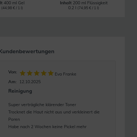
lt
400 ml Gel
Inhalt
200 ml Flüssigkeit
l
0.2 l
(44,98 € / 1 l)
(74,95 € / 1 l)
Kundenbewertungen
Von:
Eva Franke
Am:
12.10.2025
Reinigung
Super verträgliche klärender Toner
Trocknet die Haut nicht aus und verkleinert die
Poren
Habe nach 2 Wochen keine Pickel mehr