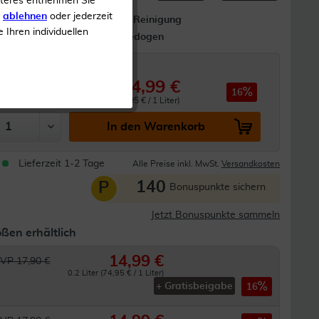
iteres entnehmen Sie
s
ablehnen
oder jederzeit
Gründliche Reinigung
e Ihren individuellen
Nicht komedogen
14,99 €
17,90 €
16
0.2 Liter (74,95 € / 1 Liter)
In den Warenkorb
Lieferzeit 1-2 Tage
Alle Preise inkl. MwSt.
Versandkosten
140
P
Bonuspunkte sichern
Jetzt Bonuspunkte sammeln
ßen erhältlich
14,99 €
VP 17,90 €
0.2 Liter (74,95 € / 1 Liter)
+ Gratisbeigabe
16