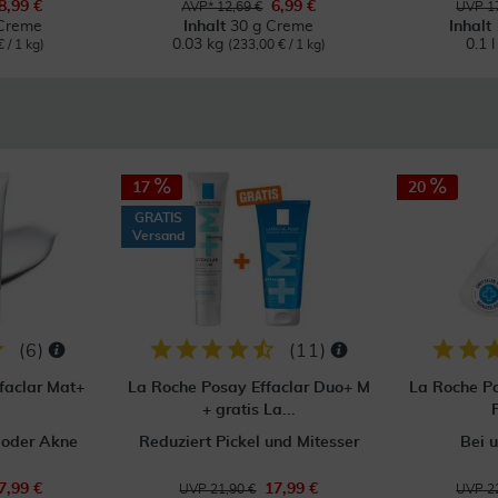
8,99 €
6,99 €
AVP* 12,69 €
UVP 17
Creme
Inhalt
30 g Creme
Inhalt
0.03 kg
0.1 
 / 1 kg)
(233,00 € / 1 kg)
17
20
GRATIS
Versand
(
6
)
(
11
)
faclar Mat+
La Roche Posay Effaclar Duo+ M
La Roche Po
+ gratis La...
P
 oder Akne
Reduziert Pickel und Mitesser
Bei 
7,99 €
17,99 €
UVP 21,90 €
UVP 22