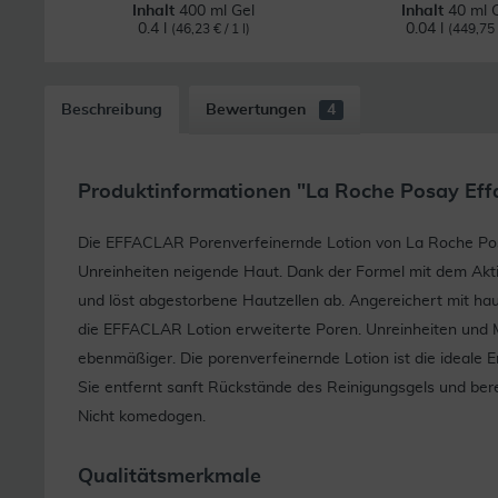
Inhalt
400 ml Gel
Inhalt
40 ml 
0.4 l
0.04 l
(46,23 € / 1 l)
(449,75 €
Beschreibung
Bewertungen
4
Produktinformationen "La Roche Posay Effa
Die EFFACLAR Porenverfeinernde Lotion von La Roche Posay 
Unreinheiten neigende Haut. Dank der Formel mit dem Akti
und löst abgestorbene Hautzellen ab. Angereichert mit ha
die EFFACLAR Lotion erweiterte Poren. Unreinheiten und 
ebenmäßiger. Die porenverfeinernde Lotion ist die ideal
Sie entfernt sanft Rückstände des Reinigungsgels und bere
Nicht komedogen.
Qualitätsmerkmale