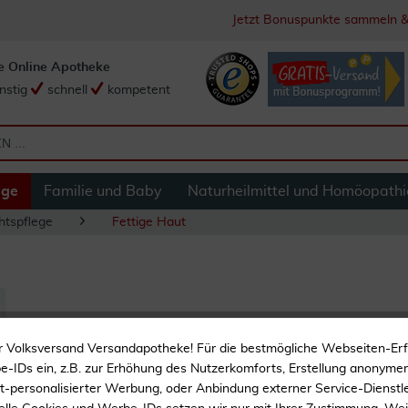
Jetzt Bonuspunkte sammeln &
e Online Apotheke
nstig
schnell
kompetent
ege
Familie und Baby
Naturheilmittel und Homöopathi
htspflege
Fettige Haut
La Roche Posay Ef
r Volksversand Versandapotheke! Für die bestmögliche Webseiten-Er
ml
-IDs ein, z.B. zur Erhöhung des Nutzerkomforts, Erstellung anonymer 
ht-personalisierter Werbung, oder Anbindung externer Service-Dienstle