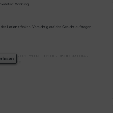
ioxidative Wirkung.
der Lotion tränken. Vorsichtig auf das Gesicht auftragen.
 CITRATE - PROPYLENE GLYCOL - DISODIUM EDTA -
rlesen
/ FRAGRANCE