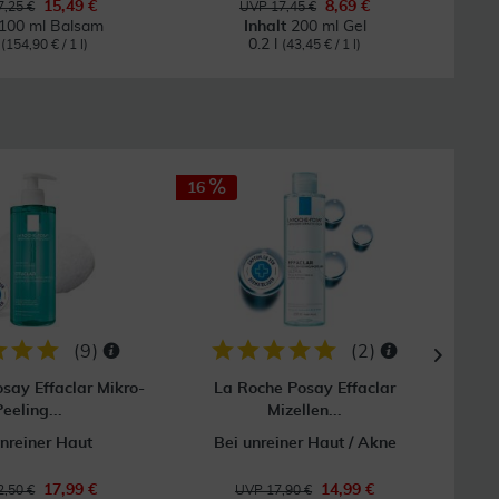
15,49 €
8,69 €
,25 €
UVP 17,45 €
100 ml Balsam
Inhalt
200 ml Gel
l
0.2 l
(154,90 € / 1 l)
(43,45 € / 1 l)
16
14
GRAT
Vers
(
9
)
(
2
)
say Effaclar Mikro-
La Roche Posay Effaclar
La 
eeling...
Mizellen...
unreiner Haut
Bei unreiner Haut / Akne
17,99 €
14,99 €
,50 €
UVP 17,90 €