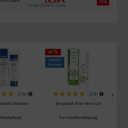
14,99 €
VP 17,90 €
16
0.2 Liter (74,95 € / 1 Liter)
50
40
GRATIS
GRAT
Versand
Vers
(
74
)
(
24
)
 Schutz-Balsam
Bergland Aloe Vera Gel
 Hautpflege
Zur Hautberuhigung
Bei