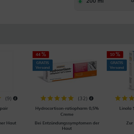
200 ml
U
44
10
GRATIS
GRATIS
Versand
Versand
(
9
)
(
32
)
pair
Hydrocortison-ratiopharm 0,5%
Linola
Creme
ner Haut
Bei Entzündungssymptomen der
Zur
Haut