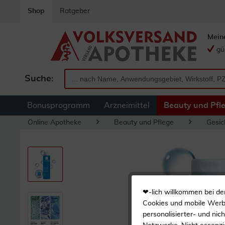
Shop
Ratgeber
Mein
gü
Suche:
Bonusprogramm
Arzneimittel
Beauty und Pfl
Online Apotheke
Beauty und Pflege
Gesic
❤-lich willkommen bei de
Cookies und mobile Werbe
personalisierter- und nic