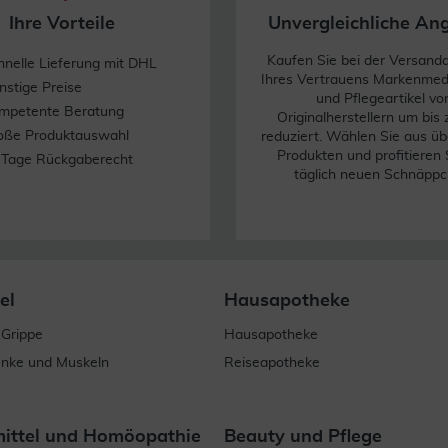
Ihre Vorteile
Unvergleichliche An
Kaufen Sie bei der Versand
hnelle Lieferung mit DHL
Ihres Vertrauens Markenme
nstige Preise
und Pflegeartikel vo
mpetente Beratung
Originalherstellern um bis
oße Produktauswahl
reduziert. Wählen Sie aus üb
Produkten und profitieren 
 Tage Rückgaberecht
täglich neuen Schnäppc
el
Hausapotheke
 Grippe
Hausapotheke
enke und Muskeln
Reiseapotheke
mittel und Homöopathie
Beauty und Pflege