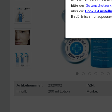
Netzwerke. Nicht essenzi
bitte der
Datenschutzerk
über die
Cookie-Einstell
Bedürfnissen anzupassen 
Artikelnummer:
2329092
PZN:
Inhalt:
200 ml Lotion
Marke: