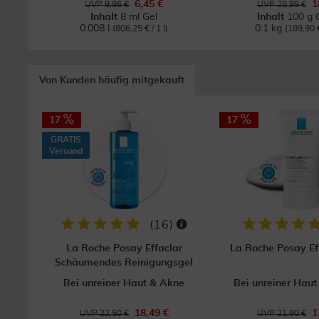
6,45 €
1
UVP 9,96 €
UVP 28,99 €
Inhalt
8 ml Gel
Inhalt
100 g 
0.008 l
0.1 kg
(806,25 € / 1 l)
(189,90 €
Von Kunden häufig mitgekauft
17
17
GRATIS
Versand
(
16
)
La Roche Posay Effaclar
La Roche Posay Ef
Schäumendes Reinigungsgel
Bei unreiner Haut & Akne
Bei unreiner Haut
18,49 €
1
UVP 22,50 €
UVP 21,90 €