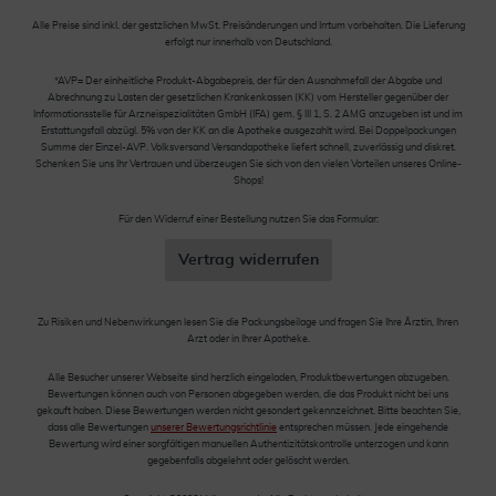
Alle Preise sind inkl. der gestzlichen MwSt. Preisänderungen und Irrtum vorbehalten. Die Lieferung
erfolgt nur innerhalb von Deutschland.
*AVP= Der einheitliche Produkt-Abgabepreis, der für den Ausnahmefall der Abgabe und
Abrechnung zu Lasten der gesetzlichen Krankenkassen (KK) vom Hersteller gegenüber der
Informationsstelle für Arzneispezialitäten GmbH (IFA) gem. § III 1, S. 2 AMG anzugeben ist und im
Erstattungsfall abzügl. 5% von der KK an die Apotheke ausgezahlt wird. Bei Doppelpackungen
Summe der Einzel-AVP. Volksversand Versandapotheke liefert schnell, zuverlässig und diskret.
Schenken Sie uns Ihr Vertrauen und überzeugen Sie sich von den vielen Vorteilen unseres Online-
Shops!
Für den Widerruf einer Bestellung nutzen Sie das Formular:
Vertrag widerrufen
Zu Risiken und Nebenwirkungen lesen Sie die Packungsbeilage und fragen Sie Ihre Ärztin, Ihren
Arzt oder in Ihrer Apotheke.
Alle Besucher unserer Webseite sind herzlich eingeladen, Produktbewertungen abzugeben.
Bewertungen können auch von Personen abgegeben werden, die das Produkt nicht bei uns
gekauft haben. Diese Bewertungen werden nicht gesondert gekennzeichnet. Bitte beachten Sie,
dass alle Bewertungen
unserer Bewertungsrichtlinie
entsprechen müssen. Jede eingehende
Bewertung wird einer sorgfältigen manuellen Authentizitätskontrolle unterzogen und kann
gegebenfalls abgelehnt oder gelöscht werden.