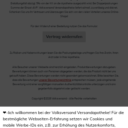
Erstattungsfall abzügl. 5% von der KK an die Apotheke ausgezahlt wird. Bei Doppelpackungen
Summe der Einzel-AVP. Volksversand Versandapotheke liefert schnell, zuverlässig und diskret.
Schenken Sie uns Ihr Vertrauen und überzeugen Sie sich von den vielen Vorteilen unseres Online-
Shops!
Für den Widerruf einer Bestellung nutzen Sie das Formular:
Vertrag widerrufen
Zu Risiken und Nebenwirkungen lesen Sie die Packungsbeilage und fragen Sie Ihre Ärztin, Ihren
Arzt oder in Ihrer Apotheke.
Alle Besucher unserer Webseite sind herzlich eingeladen, Produktbewertungen abzugeben.
Bewertungen können auch von Personen abgegeben werden, die das Produkt nicht bei uns
gekauft haben. Diese Bewertungen werden nicht gesondert gekennzeichnet. Bitte beachten Sie,
dass alle Bewertungen
unserer Bewertungsrichtlinie
entsprechen müssen. Jede eingehende
Bewertung wird einer sorgfältigen manuellen Authentizitätskontrolle unterzogen und kann
gegebenfalls abgelehnt oder gelöscht werden.
Copyright ©2026 Volksversand - Alle Rechte vorbehalten
❤-lich willkommen bei der Volksversand Versandapotheke! Für die
bestmögliche Webseiten-Erfahrung setzen wir Cookies und
mobile Werbe-IDs ein, z.B. zur Erhöhung des Nutzerkomforts,