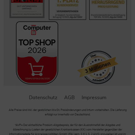
Datenschutz
AGB
Impressum
Alle Preise sind inkl. der gestzlichen MwSt. Preisänderungen und Irrtum vorbehalten. Die Lieferung
erfolgt nur innerhalb von Deutschland.
*AVP= Der einheitliche Produkt-Abgabepreis, der für den Ausnahmefall der Abgabe und
Abrechnung zu Lasten der gesetzlichen Krankenkassen (KK) vom Hersteller gegenüber der
Informationsstelle für Arzneispezialitäten GmbH (IFA) gem. § III 1, S. 2 AMG anzugeben ist und im