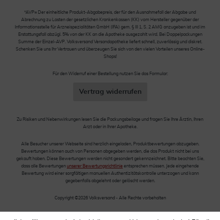
*AVP= Der einheitliche Produkt-Abgabepreis, der für den Ausnahmefall der Abgabe und
Abrechnung zu Lasten der gesetzlichen Krankenkassen (KK) vom Hersteller gegenüber der
Informationsstelle für Arzneispezialitäten GmbH (IFA) gem. § III 1, S. 2 AMG anzugeben ist und im
Erstattungsfall abzügl. 5% von der KK an die Apotheke ausgezahlt wird. Bei Doppelpackungen
Summe der Einzel-AVP. Volksversand Versandapotheke liefert schnell, zuverlässig und diskret.
Schenken Sie uns Ihr Vertrauen und überzeugen Sie sich von den vielen Vorteilen unseres Online-
Shops!
Für den Widerruf einer Bestellung nutzen Sie das Formular:
Vertrag widerrufen
Zu Risiken und Nebenwirkungen lesen Sie die Packungsbeilage und fragen Sie Ihre Ärztin, Ihren
Arzt oder in Ihrer Apotheke.
Alle Besucher unserer Webseite sind herzlich eingeladen, Produktbewertungen abzugeben.
Bewertungen können auch von Personen abgegeben werden, die das Produkt nicht bei uns
gekauft haben. Diese Bewertungen werden nicht gesondert gekennzeichnet. Bitte beachten Sie,
dass alle Bewertungen
unserer Bewertungsrichtlinie
entsprechen müssen. Jede eingehende
Bewertung wird einer sorgfältigen manuellen Authentizitätskontrolle unterzogen und kann
gegebenfalls abgelehnt oder gelöscht werden.
Copyright ©2026 Volksversand - Alle Rechte vorbehalten