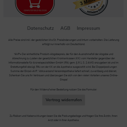
Datenschutz
AGB
Impressum
Alle Preise sind inkl. der gestzlichen MwSt. Preisänderungen und Irrtum vorbehalten. Die Lieferung
erfolgt nur innerhalb von Deutschland.
*AVP= Der einheitliche Produkt-Abgabepreis, der für den Ausnahmefall der Abgabe und
Abrechnung zu Lasten der gesetzlichen Krankenkassen (KK) vom Hersteller gegenüber der
Informationsstelle für Arzneispezialitäten GmbH (IFA) gem. § III 1, S. 2 AMG anzugeben ist und im
Erstattungsfall abzügl. 5% von der KK an die Apotheke ausgezahlt wird. Bei Doppelpackungen
Summe der Einzel-AVP. Volksversand Versandapotheke liefert schnell, zuverlässig und diskret.
Schenken Sie uns Ihr Vertrauen und überzeugen Sie sich von den vielen Vorteilen unseres Online-
Shops!
Für den Widerruf einer Bestellung nutzen Sie das Formular:
Vertrag widerrufen
Zu Risiken und Nebenwirkungen lesen Sie die Packungsbeilage und fragen Sie Ihre Ärztin, Ihren
Arzt oder in Ihrer Apotheke.