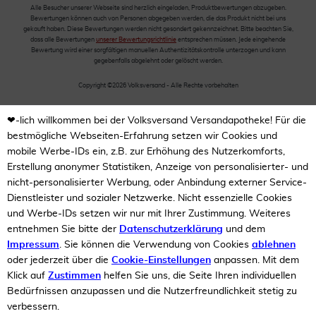
Alle Besucher unserer Webseite sind herzlich eingeladen, Produktbewertungen abzugeben.
Bewertungen können auch von Personen abgegeben werden, die das Produkt nicht bei uns
gekauft haben. Diese Bewertungen werden nicht gesondert gekennzeichnet. Bitte beachten Sie,
dass alle Bewertungen
unserer Bewertungsrichtlinie
entsprechen müssen. Jede eingehende
Bewertung wird einer sorgfältigen manuellen Authentizitätskontrolle unterzogen und kann
gegebenfalls abgelehnt oder gelöscht werden.
Copyright ©2026 Volksversand - Alle Rechte vorbehalten
❤-lich willkommen bei der Volksversand Versandapotheke! Für die
bestmögliche Webseiten-Erfahrung setzen wir Cookies und
mobile Werbe-IDs ein, z.B. zur Erhöhung des Nutzerkomforts,
Erstellung anonymer Statistiken, Anzeige von personalisierter- und
nicht-personalisierter Werbung, oder Anbindung externer Service-
Dienstleister und sozialer Netzwerke. Nicht essenzielle Cookies
und Werbe-IDs setzen wir nur mit Ihrer Zustimmung. Weiteres
entnehmen Sie bitte der
Datenschutzerklärung
und dem
Impressum
. Sie können die Verwendung von Cookies
ablehnen
oder jederzeit über die
Cookie-Einstellungen
anpassen. Mit dem
Klick auf
Zustimmen
helfen Sie uns, die Seite Ihren individuellen
Bedürfnissen anzupassen und die Nutzerfreundlichkeit stetig zu
verbessern.